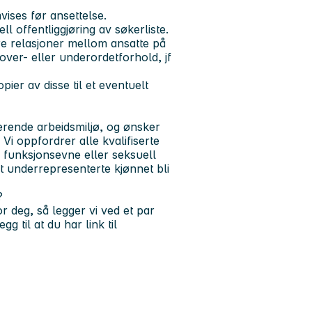
vises før ansettelse.
 offentliggjøring av søkerliste.
ære relasjoner mellom ansatte på
over- eller underordetforhold, jf
ier av disse til et eventuelt
rende arbeidsmiljø, og ønsker
i oppfordrer alle kvalifiserte
n, funksjonsevne eller seksuell
et underrepresenterte kjønnet bli
?
or deg, så legger vi ved et par
g til at du har link til