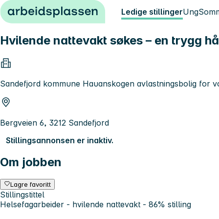
Hopp til innhold
Ledige stillinger
Ung
Somm
Hvilende nattevakt søkes – en trygg 
Sandefjord kommune Hauanskogen avlastningsbolig for v
Bergveien 6, 3212 Sandefjord
Stillingsannonsen er inaktiv.
Om jobben
Lagre favoritt
Stillingstittel
Helsefagarbeider - hvilende nattevakt - 86% stilling