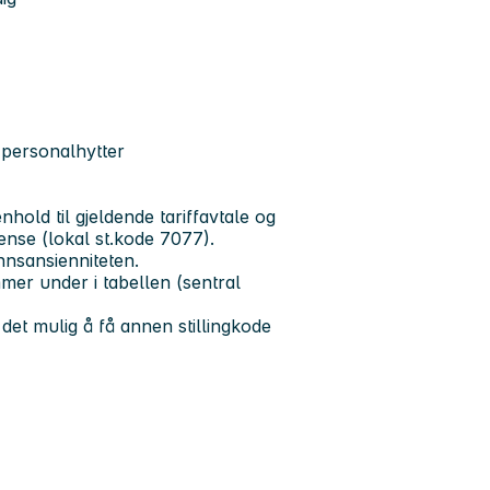
g personalhytter
hold til gjeldende tariffavtale og
ense (lokal st.kode 7077).
lønnsansienniteten.
er under i tabellen (sentral
 det mulig å få annen stillingkode