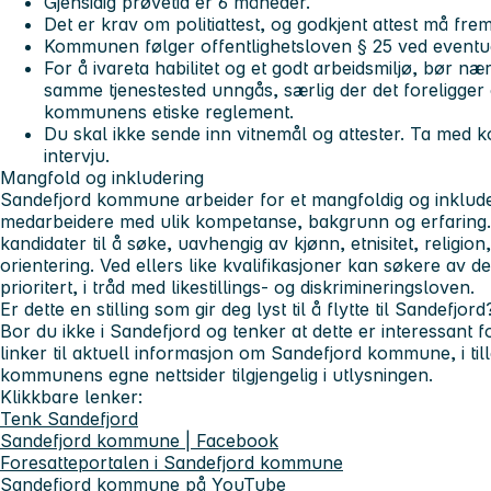
Gjensidig prøvetid er 6 måneder.
Det er krav om politiattest, og godkjent attest må frem
Kommunen følger offentlighetsloven § 25 ved eventuell
For å ivareta habilitet og et godt arbeidsmiljø, bør n
samme tjenestested unngås, særlig der det foreligger 
kommunens etiske reglement.
Du skal ikke sende inn vitnemål og attester. Ta med kop
intervju.
Mangfold og inkludering
Sandefjord kommune arbeider for et mangfoldig og inklude
medarbeidere med ulik kompetanse, bakgrunn og erfaring. V
kandidater til å søke, uavhengig av kjønn, etnisitet, religio
orientering. Ved ellers like kvalifikasjoner kan søkere av d
prioritert, i tråd med likestillings‑ og diskrimineringsloven.
Er dette en stilling som gir deg lyst til å flytte til Sandefjord
Bor du ikke i Sandefjord og tenker at dette er interessant f
linker til aktuell informasjon om Sandefjord kommune, i tilleg
kommunens egne nettsider tilgjengelig i utlysningen.
Klikkbare lenker:
Tenk Sandefjord
Sandefjord kommune | Facebook
Foresatteportalen i Sandefjord kommune
Sandefjord kommune på YouTube