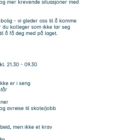
 og mer krevende situasjoner med
lig - vi gleder oss til å komme
er du kolleger som ikke tar seg
il å få deg med på laget.
kl. 21.30 - 09.30
kke er i seng
tår
iner
g avreise til skole/jobb
beid, men ikke et krav
ig