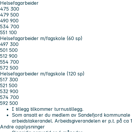
Helsefagarbeider
475 300
479 500
490 900
534 700
551 100
Helsefagarbeider m/fagskole (60 sp)
497 300
501 500
512 900
554 700
572 500
Helsefagarbeider m/fagskole (120 sp)
517 300
521 500
532 900
574 700
592 500
I tillegg tilkommer turnustillegg.
Som ansatt er du medlem av Sandefjord kommunale p
arbeidstakerandel. Arbeidsgiverandelen er p.t. på ca 
A
ndre opplysninger