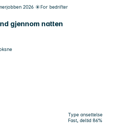
erjobben
2026
☀️
For bedrifter
hånd gjennom natten
oksne
Type ansettelse
Fast, deltid 86%