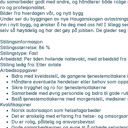
du samarbeider godt med andre, og håndterer både rolige
ro og profesjonalitet.
Bilder fra hverdagen vår, og nytt bygg
Under ser du byggingen av nye Hauganskogen avlastningsbo
inn i nytt bygg, og ønsker å ha deg med oss hit! I tillegg s
selv så høytidelig og har det gøy på jobben. De gleder seg t
Stillingsinformasjon
Stillingsstørrelse: 86 %
Stillingstype: Fast
Arbeidstid: Per tiden hvilende nattevakt, med arbeidstid fra 
Stilling ledig fra: Etter avtale
Arbeidsoppgaver
Bidra med kveldsstell, de gangene tjenestemottakere i
Håndtere eventuelle hendelser eller behov som opps
Sikre trygghet og ro for tjenestemottakerne
Samarbeide med øvrig personale og bidra til gode rut
Bistå tjenestemottakerne med morgenstell, medisiner o
Kvalifikasjoner
Norsk autorisasjon som helsefagarbeider
Det er ønskelig med erfaring fra helse- og omsorgsar
Du er rolig, pålitelig og ansvarsbevisst
Gode samarbeidsevner og evne til å arbeide selvstend