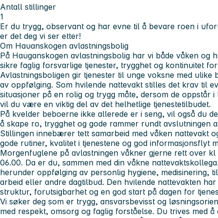
Antall stillinger
1
Er du trygg, observant og har evne til å bevare roen i ufor
er det deg vi ser etter!
Om Hauanskogen avlastningsbolig
På Hauganskogen avlastningsbolig har vi både våken og hv
sikre faglig forsvarlige tjenester, trygghet og kontinuitet f
Avlastningsboligen gir tjenester til unge voksne med ulike
av oppfølging. Som hvilende nattevakt stilles det krav til ev
situasjoner på en rolig og trygg måte, dersom de oppstår i
vil du være en viktig del av det helhetlige tjenestetilbudet.
På kvelder beboerne ikke allerede er i seng, vil også du delt
å skape ro, trygghet og gode rammer rundt avslutningen 
Stillingen innebærer tett samarbeid med våken nattevakt og
gode rutiner, kvalitet i tjenestene og god informasjonsflyt 
Morgenfuglene på avlastningen våkner gjerne rett over kl 0
06.00. Da er du, sammen med din våkne nattevaktskollega
herunder oppfølging av personlig hygiene, medisinering, til
arbeid eller andre dagtilbud. Den hvilende nattevakten har de
struktur, forutsigbarhet og en god start på dagen for tjen
Vi søker deg som er trygg, ansvarsbevisst og løsningsori
med respekt, omsorg og faglig forståelse. Du trives med å 