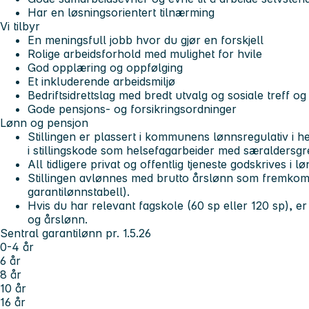
Har en løsningsorientert tilnærming
Vi tilbyr
En meningsfull jobb hvor du gjør en forskjell
Rolige arbeidsforhold med mulighet for hvile
God opplæring og oppfølging
Et inkluderende arbeidsmiljø
Bedriftsidrettslag med bredt utvalg og sosiale treff o
Gode pensjons- og forsikringsordninger
Lønn og pensjon
Stillingen er plassert i kommunens lønnsregulativ i hen
i stillingskode som helsefagarbeider med særaldersgr
All tidligere privat og offentlig tjeneste godskrives i 
Stillingen avlønnes med brutto årslønn som fremkomm
garantilønnstabell).
Hvis du har relevant fagskole (60 sp eller 120 sp), er
og årslønn.
Sentral garantilønn pr. 1.5.26
0-4 år
6 år
8 år
10 år
16 år