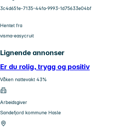
3c4d651e-7135-44fa-9993-1d75633e04bf
Hentet fra
visma-easycruit
Lignende annonser
Er du rolig, trygg og positiv
Våken nattevakt 43%
Arbeidsgiver
Sandefjord kommune Hasle