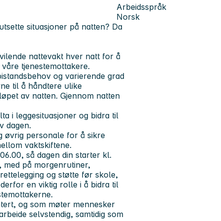
Arbeidsspråk
Norsk
utsette situasjoner på natten? Da
ilende nattevakt hver natt for å
or våre tjenestemottakere.
 bistandsbehov og varierende grad
ne til å håndtere ulike
 løpet av natten. Gjennom natten
a i leggesituasjoner og bidra til
av dagen.
 øvrig personale for å sikre
mellom vaktskiftene.
6.00, så dagen din starter kl.
, med på morgenrutiner,
rettelegging og støtte før skole,
rfor en viktig rolle i å bidra til
estemottakerne.
entert, og som møter mennesker
arbeide selvstendig, samtidig som