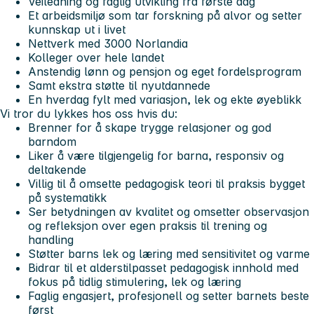
Veiledning og faglig utvikling fra første dag
Et arbeidsmiljø som tar forskning på alvor og setter
kunnskap ut i livet
Nettverk med 3000 Norlandia
Kolleger over hele landet
Anstendig lønn og pensjon og eget fordelsprogram
Samt ekstra støtte til nyutdannede
En hverdag fylt med variasjon, lek og ekte øyeblikk
Vi tror du lykkes hos oss hvis du:
Brenner for å skape trygge relasjoner og god
barndom
Liker å være tilgjengelig for barna, responsiv og
deltakende
Villig til å omsette pedagogisk teori til praksis bygget
på systematikk
Ser betydningen av kvalitet og omsetter observasjon
og refleksjon over egen praksis til trening og
handling
Støtter barns lek og læring med sensitivitet og varme
Bidrar til et alderstilpasset pedagogisk innhold med
fokus på tidlig stimulering, lek og læring
Faglig engasjert, profesjonell og setter barnets beste
først