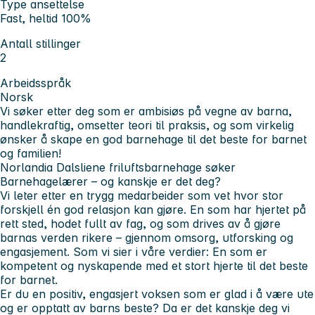
Type ansettelse
Fast, heltid 100%
Antall stillinger
2
Arbeidsspråk
Norsk
Vi søker etter deg som er ambisiøs på vegne av barna,
handlekraftig, omsetter teori til praksis, og som virkelig
ønsker å skape en god barnehage til det beste for barnet
og familien!
Norlandia Dalsliene friluftsbarnehage søker
Barnehagelærer
– og kanskje er det deg?
Vi leter etter en trygg medarbeider som vet hvor stor
forskjell én god relasjon kan gjøre. En som har hjertet på
rett sted, hodet fullt av fag, og som drives av å gjøre
barnas verden rikere – gjennom omsorg, utforsking og
engasjement. Som vi sier i våre verdier: En som er
kompetent og nyskapende med et stort hjerte til det beste
for barnet.
Er du en positiv, engasjert voksen som er glad i å være ute
og er opptatt av barns beste? Da er det kanskje deg vi