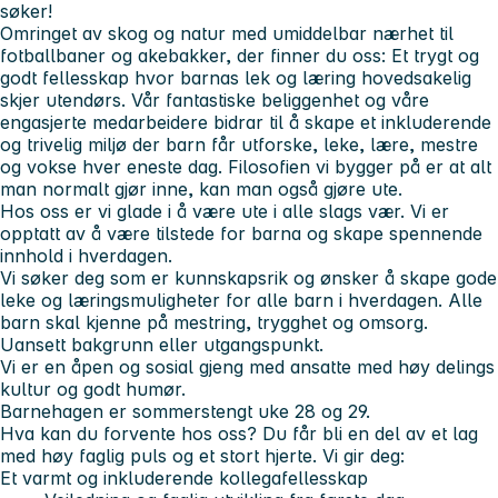
søker!
Omringet av skog og natur med umiddelbar nærhet til
fotballbaner og akebakker, der finner du oss: Et trygt og
godt fellesskap hvor barnas lek og læring hovedsakelig
skjer utendørs. Vår fantastiske beliggenhet og våre
engasjerte medarbeidere bidrar til å skape et inkluderende
og trivelig miljø der barn får utforske, leke, lære, mestre
og vokse hver eneste dag. Filosofien vi bygger på er at alt
man normalt gjør inne, kan man også gjøre ute.
Hos oss er vi glade i å være ute i alle slags vær. Vi er
opptatt av å være tilstede for barna og skape spennende
innhold i hverdagen.
Vi søker deg som er kunnskapsrik og ønsker å skape gode
leke og læringsmuligheter for alle barn i hverdagen. Alle
barn skal kjenne på mestring, trygghet og omsorg.
Uansett bakgrunn eller utgangspunkt.
Vi er en åpen og sosial gjeng med ansatte med høy delings
kultur og godt humør.
Barnehagen er sommerstengt uke 28 og 29.
Hva kan du forvente hos oss?
Du får bli en del av et lag
med høy faglig puls og et stort hjerte.
Vi gir deg:
Et varmt og inkluderende kollegafellesskap