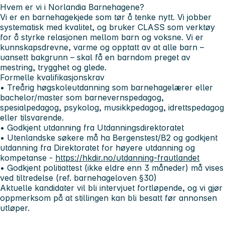
Hvem er vi i Norlandia Barnehagene?
Vi er en barnehagekjede som tør å tenke nytt. Vi jobber
systematisk med kvalitet, og bruker CLASS som verktøy
for å styrke relasjonen mellom barn og voksne. Vi er
kunnskapsdrevne, varme og opptatt av at alle barn –
uansett bakgrunn – skal få en barndom preget av
mestring, trygghet og glede.
Formelle kvalifikasjonskrav
• Treårig høgskoleutdanning som barnehagelærer eller
bachelor/master som barnevernspedagog,
spesialpedagog, psykolog, musikkpedagog, idrettspedagog
eller tilsvarende.
• Godkjent utdanning fra Utdanningsdirektoratet
• Utenlandske søkere må ha Bergenstest/B2 og godkjent
utdanning fra Direktoratet for høyere utdanning og
kompetanse -
https://hkdir.no/utdanning-frautlandet
• Godkjent politiattest (ikke eldre enn 3 måneder) må vises
ved tiltredelse (ref. barnehageloven §30)
Aktuelle kandidater vil bli intervjuet fortløpende, og vi gjør
oppmerksom på at stillingen kan bli besatt før annonsen
utløper.