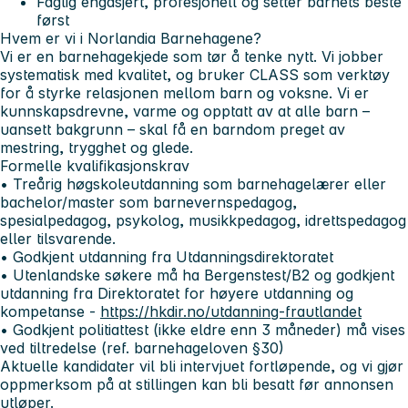
Faglig engasjert, profesjonell og setter barnets beste
først
Hvem er vi i Norlandia Barnehagene?
Vi er en barnehagekjede som tør å tenke nytt. Vi jobber
systematisk med kvalitet, og bruker CLASS som verktøy
for å styrke relasjonen mellom barn og voksne. Vi er
kunnskapsdrevne, varme og opptatt av at alle barn –
uansett bakgrunn – skal få en barndom preget av
mestring, trygghet og glede.
Formelle kvalifikasjonskrav
• Treårig høgskoleutdanning som barnehagelærer eller
bachelor/master som barnevernspedagog,
spesialpedagog, psykolog, musikkpedagog, idrettspedagog
eller tilsvarende.
• Godkjent utdanning fra Utdanningsdirektoratet
• Utenlandske søkere må ha Bergenstest/B2 og godkjent
utdanning fra Direktoratet for høyere utdanning og
kompetanse -
https://hkdir.no/utdanning-frautlandet
• Godkjent politiattest (ikke eldre enn 3 måneder) må vises
ved tiltredelse (ref. barnehageloven §30)
Aktuelle kandidater vil bli intervjuet fortløpende, og vi gjør
oppmerksom på at stillingen kan bli besatt før annonsen
utløper.