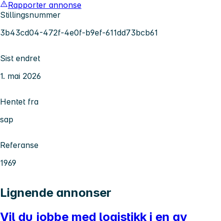
Rapporter annonse
Stillingsnummer
3b43cd04-472f-4e0f-b9ef-611dd73bcb61
Sist endret
1. mai 2026
Hentet fra
sap
Referanse
1969
Lignende annonser
Vil du jobbe med logistikk i en av