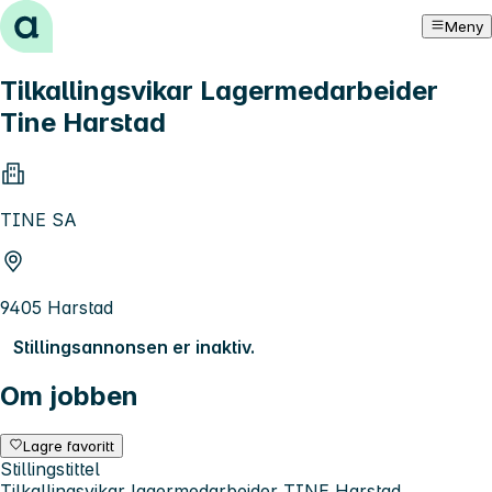
Hopp til innhold
Meny
Tilkallingsvikar Lagermedarbeider
Tine Harstad
TINE SA
9405 Harstad
Stillingsannonsen er inaktiv.
Om jobben
Lagre favoritt
Stillingstittel
Tilkallingsvikar lagermedarbeider TINE Harstad