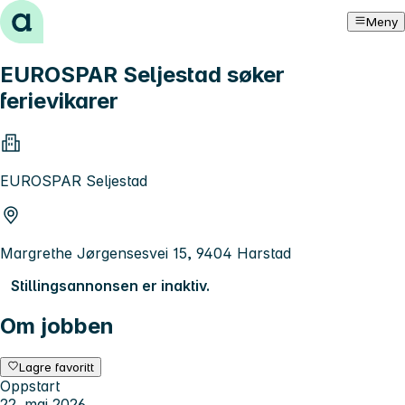
Hopp til innhold
Meny
EUROSPAR Seljestad søker
ferievikarer
EUROSPAR Seljestad
Margrethe Jørgensesvei 15, 9404 Harstad
Stillingsannonsen er inaktiv.
Om jobben
Lagre favoritt
Oppstart
22. mai 2026