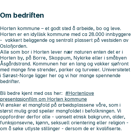
Om bedriften
Horten kommune – et godt sted å arbeide, bo og leve.
Horten er en idyllisk kommune med ca 28.000 innbyggere
- vakkert beliggende og sentralt plassert på vestsiden av
Oslofjorden.
Alle som bor i Horten lever nær naturen enten det er i
Horten by, på Borre, Skoppum, Nykirke eller i småbyen
Åsgårdstrand. Kommunen har en lang og vakker sjøfront
med mange fine strender, parker og turveier. Universitetet
i Sørøst-Norge ligger her og vi har mange spennende
bedrifter.
Bli bedre kjent med oss her:
#Hortenlove
presentasjonfilm om Horten kommune
Vi ønsker et mangfold på arbeidsplassene våre, som i
størst mulig grad speiler mangfoldet i befolkningen. Vi
oppfordrer derfor alle - uansett etnisk bakgrunn, alder,
funksjonsevne, kjønn, seksuell orientering eller religion -
om å søke utlyste stillinger - dersom de er kvalifiserte.