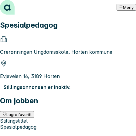
Hopp til innhold
Meny
Spesialpedagog
Orerønningen Ungdomsskole, Horten kommune
Evjeveien 16, 3189 Horten
Stillingsannonsen er inaktiv.
Om jobben
Lagre favoritt
Stillingstittel
Spesialpedagog