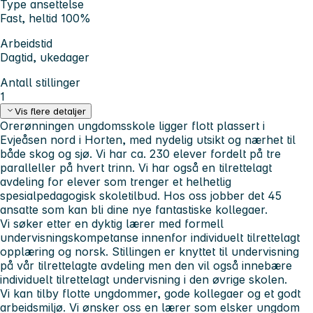
Type ansettelse
Fast, heltid 100%
Arbeidstid
Dagtid, ukedager
Antall stillinger
1
Vis flere detaljer
Orerønningen ungdomsskole ligger flott plassert i
Evjeåsen nord i Horten, med nydelig utsikt og nærhet til
både skog og sjø. Vi har ca. 230 elever fordelt på tre
paralleller på hvert trinn. Vi har også en tilrettelagt
avdeling for elever som trenger et helhetlig
spesialpedagogisk skoletilbud. Hos oss jobber det 45
ansatte som kan bli dine nye fantastiske kollegaer.
Vi søker etter en dyktig lærer med formell
undervisningskompetanse innenfor individuelt tilrettelagt
opplæring og norsk. Stillingen er knyttet til undervisning
på vår tilrettelagte avdeling men den vil også innebære
individuelt tilrettelagt undervisning i den øvrige skolen.
Vi kan tilby flotte ungdommer, gode kollegaer og et godt
arbeidsmiljø. Vi ønsker oss en lærer som elsker ungdom