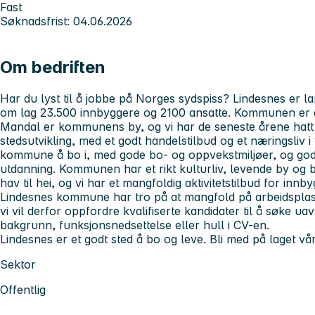
Fast
Søknadsfrist: 04.06.2026
Om bedriften
Har du lyst til å jobbe på Norges sydspiss? Lindesnes er 
om lag 23.500 innbyggere og 2100 ansatte. Kommunen er e
Mandal er kommunens by, og vi har de seneste årene hatt
stedsutvikling, med et godt handelstilbud og et næringsliv i 
kommune å bo i, med gode bo- og oppvekstmiljøer, og god
utdanning. Kommunen har et rikt kulturliv, levende by og 
hav til hei, og vi har et mangfoldig aktivitetstilbud for innby
Lindesnes kommune har tro på at mangfold på arbeidspla
vi vil derfor oppfordre kvalifiserte kandidater til å søke ua
bakgrunn, funksjonsnedsettelse eller hull i CV-en.
Lindesnes er et godt sted å bo og leve. Bli med på laget vår
Sektor
Offentlig