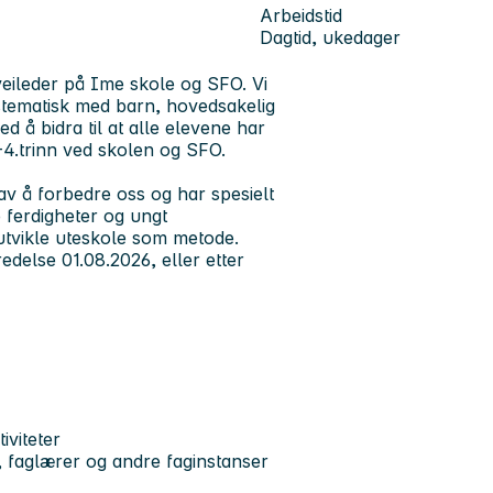
Arbeidstid
Dagtid, ukedager
øveileder på Ime skole og SFO. Vi
ystematisk med barn, hovedsakelig
 å bidra til at alle elevene har
1.-4.trinn ved skolen og SFO.
av å forbedre oss og har spesielt
e ferdigheter og ungt
tvikle uteskole som metode.
redelse 01.08.2026, eller etter
iviteter
r, faglærer og andre faginstanser