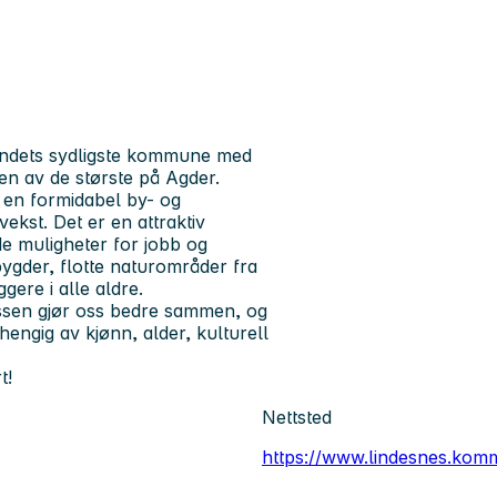
landets sydligste kommune med
n av de største på Agder.
 en formidabel by- og
vekst. Det er en attraktiv
e muligheter for jobb og
bygder, flotte naturområder fra
ggere i alle aldre.
ssen gjør oss bedre sammen, og
vhengig av kjønn, alder, kulturell
t!
Nettsted
https://www.lindesnes.kom