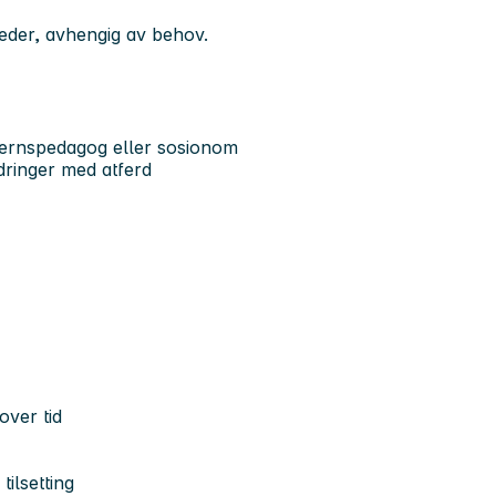
eder, avhengig av behov.
evernspedagog eller sosionom
dringer med atferd
over tid
tilsetting