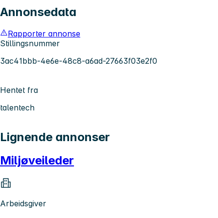
Annonsedata
Rapporter annonse
Stillingsnummer
3ac41bbb-4e6e-48c8-a6ad-27663f03e2f0
Hentet fra
talentech
Lignende annonser
Miljøveileder
Arbeidsgiver