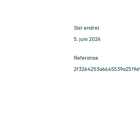
Sist endret
5. juni 2026
Referanse
2f3264253a6645539a2519e