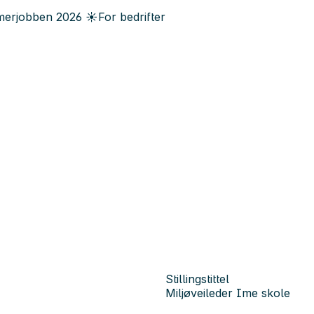
erjobben
2026
☀️
For bedrifter
Stillingstittel
Miljøveileder Ime skole