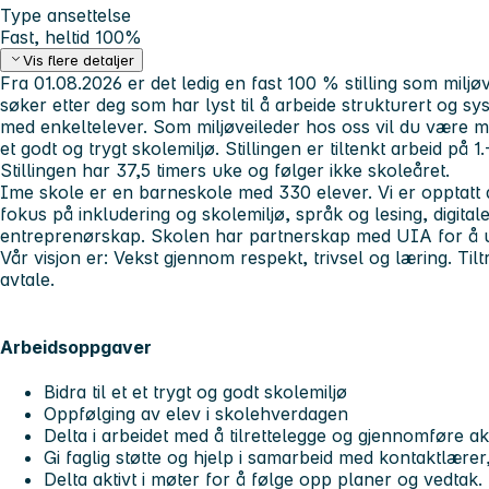
Type ansettelse
Fast, heltid 100%
Vis flere detaljer
Fra 01.08.2026 er det ledig en fast 100 % stilling som milj
søker etter deg som har lyst til å arbeide strukturert og s
med enkeltelever. Som miljøveileder hos oss vil du være med
et godt og trygt skolemiljø. Stillingen er tiltenkt arbeid på 
Stillingen har 37,5 timers uke og følger ikke skoleåret.
Ime skole er en barneskole med 330 elever. Vi er opptatt 
fokus på inkludering og skolemiljø, språk og lesing, digital
entreprenørskap. Skolen har partnerskap med UIA for å u
Vår visjon er: Vekst gjennom respekt, trivsel og læring. Tilt
avtale.
Arbeidsoppgaver
Bidra til et et trygt og godt skolemiljø
Oppfølging av elev i skolehverdagen
Delta i arbeidet med å tilrettelegge og gjennomføre akt
Gi faglig støtte og hjelp i samarbeid med kontaktlære
Delta aktivt i møter for å følge opp planer og vedtak.