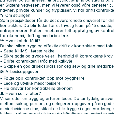
på våren og sommeren, til brøyting, strøing og salting på v
er Statens vegvesen, men vi leverer også våre tjenester 
havner, private kunder og flyplasser. Vi har driftskontrakte
🔧 Om stillingen
Som prosjektleder får du det overordnede ansvaret for dr
kontrakten. Du blir leder for et trivelig team på 15 ansatte, 
entreprenører. Rollen innebærer tett oppfølging av kontr
for økonomi, drift og medarbeidere.
🎯 Hva skal du få til?
Du skal sikre trygg og effektiv drift av kontrakten med foku
• Sette KHMS i første rekke
• Sikre gode og trygge veier i henhold til kontraktens krav
• Drifte kontrakten i tråd med kalkyle
• Skape en god arbeidsplass for deg selv og dine medarbe
🛠️ Arbeidsoppgaver
• Følge opp kontrakten opp mot byggherre
• Lede og utvikle medarbeidere
• Ha ansvar for kontraktens økonomi
👤 Hvem ser vi etter?
Vi ser etter en trygg og erfaren leder. Du tar tydelig ansvar 
mellom sak og person, og delegerer oppgaver på en god må
medarbeiderne dine, slik at de blir trygge i egne vurderinge
lykkes i rollen er det viktig at du håndterer en variert ar