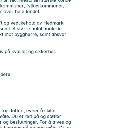
interstid. Mesta sin største kunde
til kommuner, fylkeskommuner,
r over hele landet.
ift og vedlikehold av Hedmark-
samt et større antall innleide
akt mot byggherre, samt ansvar
s på kvalitet og sikkerhet.
idere
for driften, evner å skille
te. Du er tett på og støtter
r og beslutninger. For å trives og
beidshverdag på en god måte. Du er