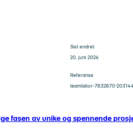
Sist endret
20. juni 2026
Referanse
teamtailor-7832870-20314
dlige fasen av unike og spennende prosj