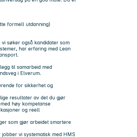
te formell utdanning)
 vi søker også kandidater som
ystemer, har erfaring med Lean
ansport.
illegg til samarbeid med
undsveg i Elverum.
ørende for sikkerhet og
lige resultater av det du gjør
ljø med høy kompetanse
okasjoner og reell
inger som gjør arbeidet smartere
or jobber vi systematisk med HMS