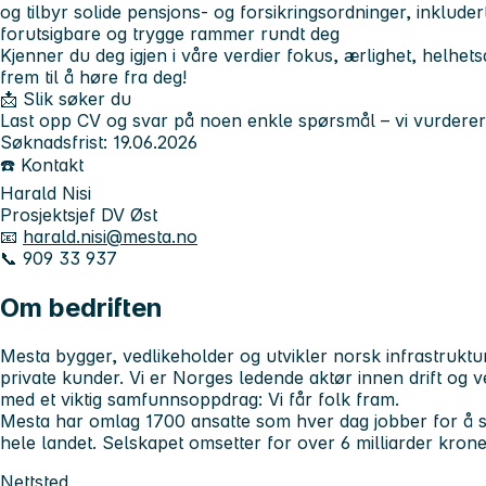
og tilbyr solide pensjons- og forsikringsordninger, inkluder
forutsigbare og trygge rammer rundt deg
Kjenner du deg igjen i våre verdier fokus, ærlighet, helhets
frem til å høre fra deg!
📩 Slik søker du
Last opp CV og svar på noen enkle spørsmål – vi vurderer
Søknadsfrist: 19.06.2026
☎️ Kontakt
Harald Nisi
Prosjektsjef DV Øst
📧
harald.nisi@mesta.no
📞 909 33 937
Om bedriften
Mesta bygger, vedlikeholder og utvikler norsk infrastruktu
private kunder. Vi er Norges ledende aktør innen drift og v
med et viktig samfunnsoppdrag: Vi får folk fram.
Mesta har omlag 1700 ansatte som hver dag jobber for å si
hele landet. Selskapet omsetter for over 6 milliarder kroner
Nettsted