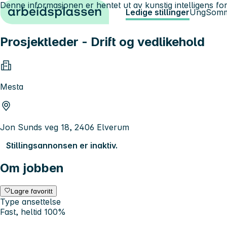
Denne informasjonen er hentet ut av kunstig intelligens for
Hopp til innhold
Ledige stillinger
Ung
Somm
Prosjektleder - Drift og vedlikehold
Mesta
Jon Sunds veg 18, 2406 Elverum
Stillingsannonsen er inaktiv.
Om jobben
Lagre favoritt
Type ansettelse
Fast, heltid 100%