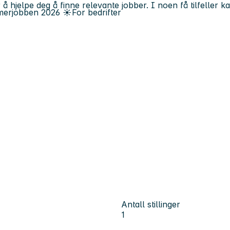
 å hjelpe deg å finne relevante jobber. I noen få tilfeller 
erjobben
2026
☀️
For bedrifter
Antall stillinger
1