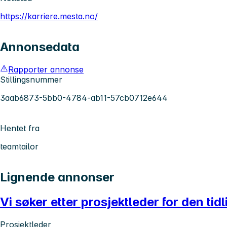
https://karriere.mesta.no/
Annonsedata
Rapporter annonse
Stillingsnummer
3aab6873-5bb0-4784-ab11-57cb0712e644
Hentet fra
teamtailor
Lignende annonser
Vi søker etter prosjektleder for den ti
Prosjektleder