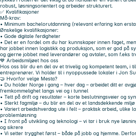
robust, løsningsorientert og arbeider strukturert.
✅ Kvalifikasjoner
Må-krav:
• Minimum bachelorutdanning (relevant erfaring kan erstat
Ønskelige kvalifikasjoner:
• Gode digitale ferdigheter
• Det er en fordel om du har kunnskaper innen faget, men
har jobbet innen logistikk og produksjon, som er god på s
og gjerne jobbet med leverandører og avtaler, som f.eks tr
💙 Arbeidsmiljøet hos oss
Hos oss blir du en del av et trivelig og kompetent team, i t
entreprenører. Vi holder til i nyoppussede lokaler i Jon S
🤝 Hvorfor velge Mesta?
• Du holder Norge i gang – hver dag – arbeidet ditt er avgj
fremkommelighet langs vei og i tunnel
• Tett på drift og resultater – korte beslutningsveier og syn
• Sterkt fagmiljø – du blir en del av et landsdekkende mi
• Variert arbeidshverdag ute i felt – praktisk arbeid, ulike l
problemløsning
• I front på utvikling og teknologi – vi tar i bruk nye løsn
og sikrere
• Vi setter trygghet først – både på jobb og hjemme. Derf