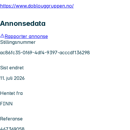
https://www.doblouggruppen.no/
Annonsedata
Rapporter annonse
Stillingsnummer
ac86fc35-0f69-4df4-9397-acccdf136298
Sist endret
11. juli 2026
Hentet fra
FINN
Referanse
467369058