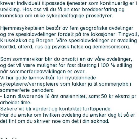
krever individuelt tilpassede tjenester som kontinuerlig er i
utvikling. Hos oss vil du få en stor breddeerfaring og
kunnskap om ulike sykepleiefaglige prosedyrer.
Hjemmesykepleien består av fem geografiske avdelinger
og tre spesialavdelinger fordelt på tre lokasjoner: Tingvoll,
Kruseløkka og Borgen. Våre spesialavdelinger er avdeling
korttid, atferd, rus og psykisk helse og demensomsorg.
Som sommervikar blir du ansatt i en av våre avdelinger,
og det vil være mulighet for fast tilsetting i 100 % stilling
når sommerferieavviklingen er over.
Vi har gode lønnsvilkår for nyutdannede
sykepleiere/vernepleiere som takker ja til sommerjobb i
sommerferie perioden:
- Lønn tilsvarende 16 års ansiennitet, samt 50 kr ekstra pr
arbeidet time.
Søkere vil bli vurdert og kontaktet fortløpende.
Har du ønske om hvilken avdeling du ønsker deg til så er
det fint om du skriver noe om det i din søknad.