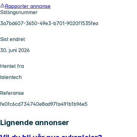
Rapporter annonse
Stillingsnummer
3a7bd607-3650-49e3-b701-9020f1535fea
Sist endret
30. juni 2026
Hentet fra
talentech
Referanse
fe0fc6cd734740e8ad97fa491b1b96e5
Lignende annonser