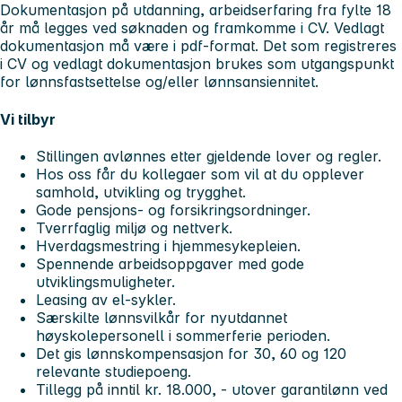
Dokumentasjon på utdanning, arbeidserfaring fra fylte 18
år må legges ved søknaden og framkomme i CV. Vedlagt
dokumentasjon må være i pdf-format. Det som registreres
i CV og vedlagt dokumentasjon brukes som utgangspunkt
for lønnsfastsettelse og/eller lønnsansiennitet.
Vi tilbyr
Stillingen avlønnes etter gjeldende lover og regler.
Hos oss får du kollegaer som vil at du opplever
samhold, utvikling og trygghet.
Gode pensjons- og forsikringsordninger.
Tverrfaglig miljø og nettverk.
Hverdagsmestring i hjemmesykepleien.
Spennende arbeidsoppgaver med gode
utviklingsmuligheter.
Leasing av el-sykler.
Særskilte lønnsvilkår for nyutdannet
høyskolepersonell i sommerferie perioden.
Det gis lønnskompensasjon for 30, 60 og 120
relevante studiepoeng.
Tillegg på inntil kr. 18.000, - utover garantilønn ved