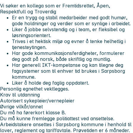
Vi søker en kollega som er Fremtidsrettet, Åpen,
Respektfull og Troverdig
Er en trygg og stabil medarbeider med godt humør,
gode holdninger og verdier som er synlige i arbeidet.
Liker å jobbe selvstendig og i team, er fleksibel og
løsningsorientert.
Trives i et hektisk miljø og evner å tenke helhetlig i
tjenesteytingen.
Har gode kommunikasjonsferdigheter, formulerer
deg godt på norsk, både skriftlig og muntlig.
Har generell IKT-kompetanse og kan tilegne deg
fagsystemer som til enhver tid brukes i Sarpsborg
kommune.
Liker å holde deg faglig oppdatert.
Personlig egnethet vektlegges.
Krav til utdanning
Autorisert sykepleier/vernepleier
Øvrige vilkår/annet
Du må ha førerkort klasse B.
Du må kunne fremlegge politiattest ved ansettelse.
Arbeidstakere ansettes i Sarpsborg kommune i henhold til
lover, reglement og tariffavtale. Prøvetiden er 6 måneder.