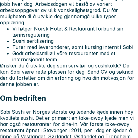
jobb hver dag. Arbeidsdagen vil bestå av variert
arbeidsoppgaver av ulik vanskelighetsgrad. Du får
muligheten til å utvikle deg gjennomgå ulike typer
opplæring.
Vi følger Norsk Hotel & Restaurant forbund sin
lønnsregulering
Sushi sertifisering
Turer med leverandører, samt kursing internt i Sabi
Godt arbeidsmiljø i våre restauranter med et
internasjonalt team
Ønsker du å utvikle deg som servitør og sushikokk? Da
kan Sabi være rette plassen for deg. Send CV og søknad
der du forteller om din erfaring og hva din motivasjon for
denne jobben er.
Om bedriften
Sabi Sushi er Norges største og ledende kjede innen høy
kvalitets sushi. Det er primært en take-away kjede men vi
har også restauranter for dine-in. Vår første take-away
restaurant åpnet i Stavanger i 2011, per i dag er kjeden å
finne på Vestlandet, Sørlandet, Østlandet og Trondheim.