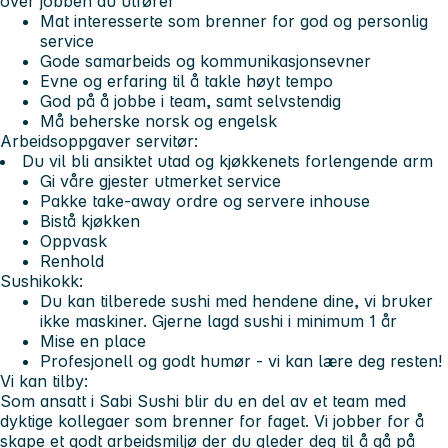
over jobben du utfører
Mat interesserte som brenner for god og personlig
service
Gode samarbeids og kommunikasjonsevner
Evne og erfaring til å takle høyt tempo
God på å jobbe i team, samt selvstendig
Må beherske norsk og engelsk
Arbeidsoppgaver servitør:
Du vil bli ansiktet utad og kjøkkenets forlengende arm
Gi våre gjester utmerket service
Pakke take-away ordre og servere inhouse
Bistå kjøkken
Oppvask
Renhold
Sushikokk:
Du kan tilberede sushi med hendene dine, vi bruker
ikke maskiner. Gjerne lagd sushi i minimum 1 år
Mise en place
Profesjonell og godt humør - vi kan lære deg resten!
Vi kan tilby:
Som ansatt i Sabi Sushi blir du en del av et team med
dyktige kollegaer som brenner for faget. Vi jobber for å
skape et godt arbeidsmiljø der du gleder deg til å gå på