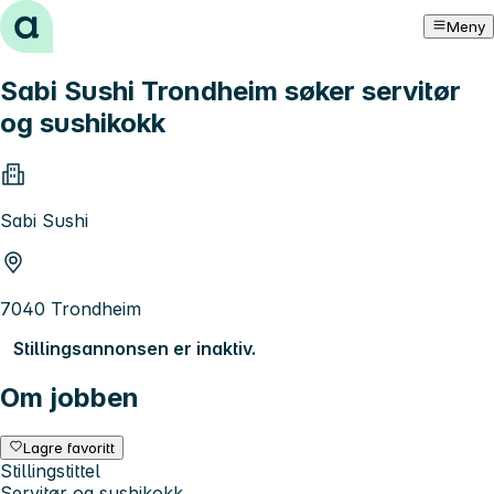
Hopp til innhold
Meny
Sabi Sushi Trondheim søker servitør
og sushikokk
Sabi Sushi
7040 Trondheim
Stillingsannonsen er inaktiv.
Om jobben
Lagre favoritt
Stillingstittel
Servitør og sushikokk