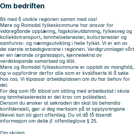
Om bedriften
Bli med å utvikle regionen saman med oss!
Møre og Romsdal fylkeskommune har ansvar for
vidaregåande opplæring, fagskoleutdanning, fylkesveg og
kollektivtransport, tannhelsetenester, kulturtenester og
samfunns- og næringsutvikling i heile fylket. Vi er ein av
dei største arbeidsgivarane i regionen. Verdigrunnlaget vårt
er ein lærande organisasjon, kjenneteikna av
verdiskapande samarbeid og tillit.
Møre og Romsdal fylkeskommune er opptatt av mangfald,
og vi oppfordrar derfor alle som er kvalifiserte til å søke
hos oss. Vi tilpassar arbeidsplassen om du har behov for
det.
For deg som får tilbod om stilling med arbeidsstad i skole
og tannhelsetenesta er det krav om politiattest.
Dersom du ønsker at søknaden din skal bli behandla
konfidensielt, gjer vi deg merksam på at opplysningane
likevel kan bli gjort offentleg. Du vil då få tilsendt
informasjon om dette jf. offentleglova § 25.
Om skolen