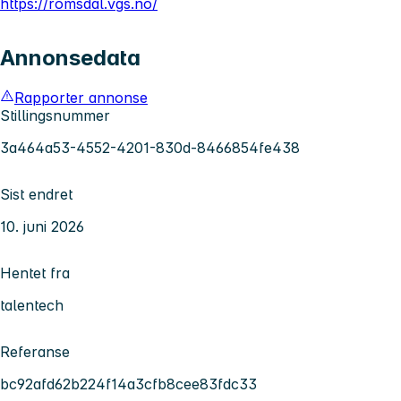
https://romsdal.vgs.no/
Annonsedata
Rapporter annonse
Stillingsnummer
3a464a53-4552-4201-830d-8466854fe438
Sist endret
10. juni 2026
Hentet fra
talentech
Referanse
bc92afd62b224f14a3cfb8cee83fdc33