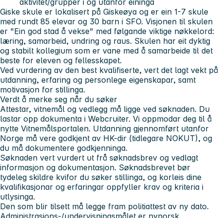
aktivitet/grupper i og utanfor eininga
Giske skule er lokalisert på Giskeøya og er ein 1-7 skule
med rundt 85 elevar og 30 barn i SFO. Visjonen til skulen
er "Ein god stad å vekse" med følgande viktige nøkkelord:
læring, samarbeid, undring og raus. Skulen har eit dyktig
og stabilt kollegium som er vane med å samarbeide til det
beste for eleven og fellesskapet.
Ved vurdering av den best kvalifiserte, vert det lagt vekt på
utdanning, erfaring og personlege eigenskapar, samt
motivasjon for stillinga.
Verdt å merke seg når du søker
Attestar, vitnemål og vedlegg må ligge ved søknaden. Du
lastar opp dokumenta i Webcruiter. Vi oppmodar deg til å
nytte Vitnemålsportalen. Utdanning gjennomført utanfor
Norge må vere godkjent av HK-dir (tidlegare NOKUT), og
du må dokumentere godkjenninga.
Søknaden vert vurdert ut frå søknadsbrev og vedlagt
informasjon og dokumentasjon. Søknadsbrevet bør
tydeleg skildre kvifor du søker stillinga, og korleis dine
kvalifikasjonar og erfaringar oppfyller krav og kriteria i
utlysinga.
Den som blir tilsett må legge fram politiattest av ny dato.
Administrasjons-/undervisningsmålet er nynorsk.