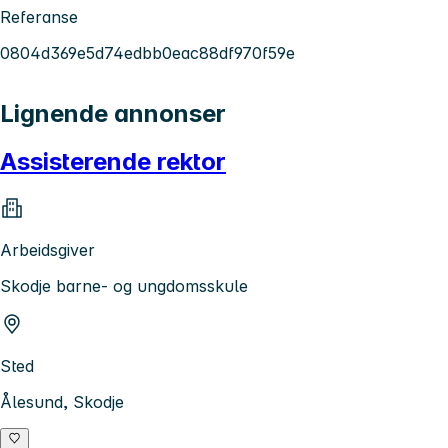
Referanse
0804d369e5d74edbb0eac88df970f59e
Lignende annonser
Assisterende rektor
Arbeidsgiver
Skodje barne- og ungdomsskule
Sted
Ålesund, Skodje