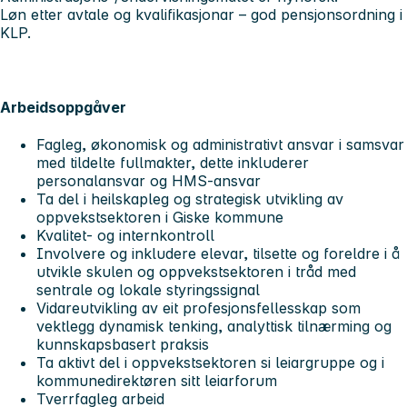
Løn etter avtale og kvalifikasjonar – god pensjonsordning i
KLP.
Arbeidsoppgåver
Fagleg, økonomisk og administrativt ansvar i samsvar
med tildelte fullmakter, dette inkluderer
personalansvar og HMS-ansvar
Ta del i heilskapleg og strategisk utvikling av
oppvekstsektoren i Giske kommune
Kvalitet- og internkontroll
Involvere og inkludere elevar, tilsette og foreldre i å
utvikle skulen og oppvekstsektoren i tråd med
sentrale og lokale styringssignal
Vidareutvikling av eit profesjonsfellesskap som
vektlegg dynamisk tenking, analyttisk tilnærming og
kunnskapsbasert praksis
Ta aktivt del i oppvekstsektoren si leiargruppe og i
kommunedirektøren sitt leiarforum
Tverrfagleg arbeid