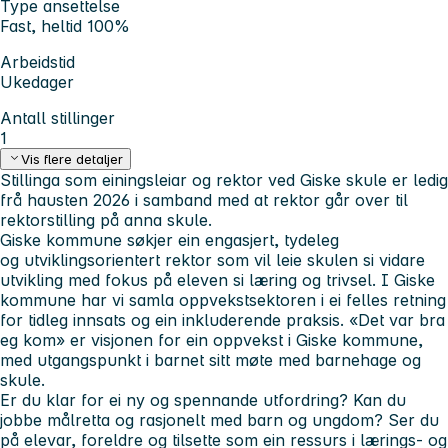
Type ansettelse
Fast, heltid 100%
Arbeidstid
Ukedager
Antall stillinger
1
Vis flere detaljer
Stillinga som einingsleiar og rektor ved Giske skule er ledig
frå hausten 2026 i samband med at rektor går over til
rektorstilling på anna skule.
Giske kommune søkjer ein engasjert, tydeleg
og utviklingsorientert rektor som vil leie skulen si vidare
utvikling med fokus på eleven si læring og trivsel. I Giske
kommune har vi samla oppvekstsektoren i ei felles retning
for tidleg innsats og ein inkluderende praksis. «Det var bra
eg kom» er visjonen for ein oppvekst i Giske kommune,
med utgangspunkt i barnet sitt møte med barnehage og
skule.
Er du klar for ei ny og spennande utfordring? Kan du
jobbe målretta og rasjonelt med barn og ungdom? Ser du
på elevar, foreldre og tilsette som ein ressurs i lærings- og