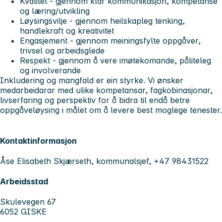
Kvalitet - gjennom klar kommunikasjon, kompetanse
og læring/utvikling
Løysingsvilje - gjennom heilskapleg tenking,
handlekraft og kreativitet
Engasjement - gjennom meiningsfylte oppgåver,
trivsel og arbeidsglede
Respekt - gjennom å vere imøtekomande, påliteleg
og involverande
Inkludering og mangfald er ein styrke. Vi ønsker
medarbeidarar med ulike kompetansar, fagkobinasjonar,
livserfaring og perspektiv for å bidra til endå betre
oppgåveløysing i målet om å levere best moglege tenester.
Kontaktinformasjon
Åse Elisabeth Skjærseth, kommunalsjef, +47 98431522
Arbeidsstad
Skulevegen 67
6052 GISKE