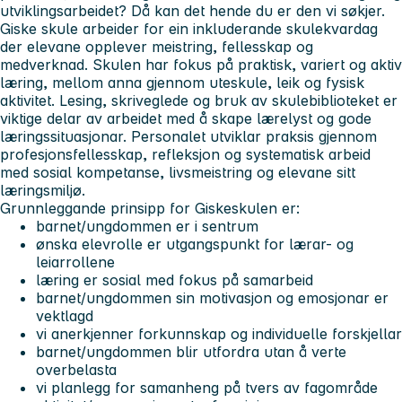
utviklingsarbeidet? Då kan det hende du er den vi søkjer.
Giske skule arbeider for ein inkluderande skulekvardag
der elevane opplever meistring, fellesskap og
medverknad. Skulen har fokus på praktisk, variert og aktiv
læring, mellom anna gjennom uteskule, leik og fysisk
aktivitet. Lesing, skriveglede og bruk av skulebiblioteket er
viktige delar av arbeidet med å skape lærelyst og gode
læringssituasjonar. Personalet utviklar praksis gjennom
profesjonsfellesskap, refleksjon og systematisk arbeid
med sosial kompetanse, livsmeistring og elevane sitt
læringsmiljø.
Grunnleggande prinsipp for Giskeskulen er:
barnet/ungdommen er i sentrum
ønska elevrolle er utgangspunkt for lærar- og
leiarrollene
læring er sosial med fokus på samarbeid
barnet/ungdommen sin motivasjon og emosjonar er
vektlagd
vi anerkjenner forkunnskap og individuelle forskjellar
barnet/ungdommen blir utfordra utan å verte
overbelasta
vi planlegg for samanheng på tvers av fagområde