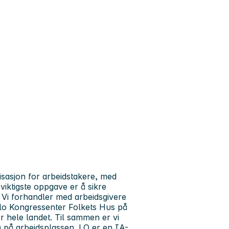
isasjon for arbeidstakere, med
iktigste oppgave er å sikre
 Vi forhandler med arbeidsgivere
 Oslo Kongressenter Folkets Hus på
r hele landet. Til sammen er vi
jø på arbeidsplassen. LO er en IA-