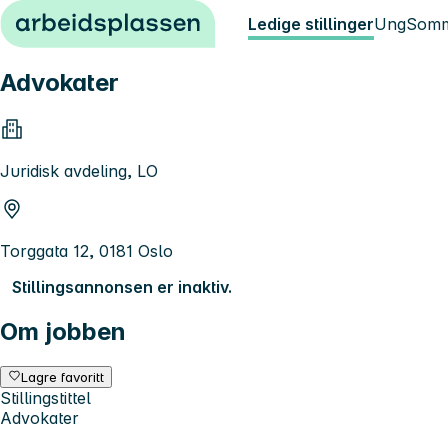
Hopp til innhold
Ledige stillinger
Ung
Somm
Advokater
Juridisk avdeling, LO
Torggata 12, 0181 Oslo
Stillingsannonsen er inaktiv.
Om jobben
Lagre favoritt
Stillingstittel
Advokater