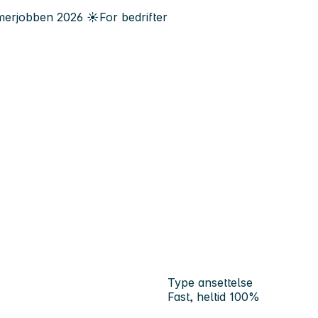
erjobben
2026
☀️
For bedrifter
Type ansettelse
Fast, heltid 100%