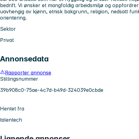
bedrift. Vi ønsker et mangfoldig arbeidsmiljø og oppfordrer a
uavhengig av kjønn, etnisk bakgrunn, religion, nedsatt fun
orientering.
Sektor
Privat
Annonsedata
Rapporter annonse
Stillingsnummer
39b908c0-75ae-4c7d-b49d-324039e0cbde
Hentet fra
talentech
Lignende annonser