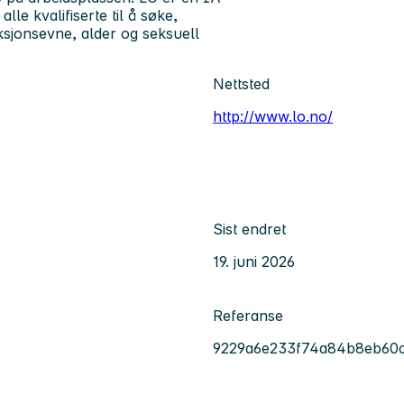
lle kvalifiserte til å søke,
ksjonsevne, alder og seksuell
Nettsted
http://www.lo.no/
Sist endret
19. juni 2026
Referanse
9229a6e233f74a84b8eb60