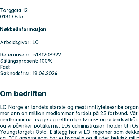
Torggata 12
0181 Oslo
Nøkkelinformasjon:
Arbeidsgiver: LO
Referansenr.: 5131208992
Stillingsprosent: 100%
Fast
Søknadsfrist: 18.06.2026
Om bedriften
LO Norge er landets største og mest innflytelsesrike organ
mer enn én million medlemmer fordelt på 23 forbund. Vår v
medlemmene trygge og rettferdige lønns- og arbeidsvilkår.
og vi påvirker politikerne. LOs administrasjon holder til i
Youngstorget i Oslo. I tillegg har vi LO-regioner som dekke
ca. 300 ansatte som har et hyggelig og til tider hektisk mil