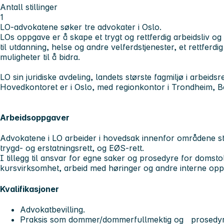
Antall stillinger
1
LO-advokatene søker tre advokater i Oslo.
LOs oppgave er å skape et trygt og rettferdig arbeidsliv og bi
til utdanning, helse og andre velferdstjenester, et rettferd
muligheter til å bidra.
LO sin juridiske avdeling, landets største fagmiljø i arbeidsr
Hovedkontoret er i Oslo, med regionkontor i Trondheim, 
Arbeidsoppgaver
Advokatene i LO arbeider i hovedsak innenfor områdene stil
trygd- og erstatningsrett, og EØS-rett.
I tillegg til ansvar for egne saker og prosedyre for doms
kursvirksomhet, arbeid med høringer og andre interne op
Kvalifikasjoner
Advokatbevilling.
Praksis som dommer/dommerfullmektig og prosedyr