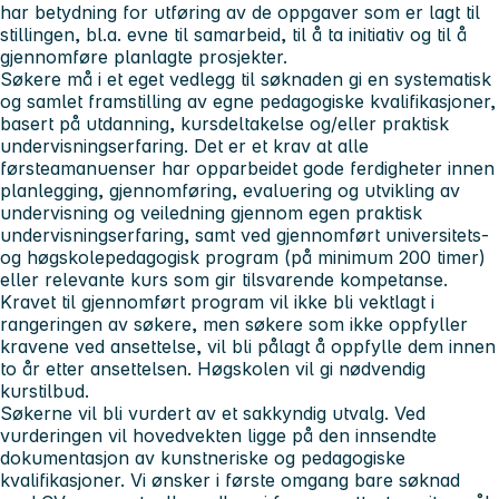
har betydning for utføring av de oppgaver som er lagt til
stillingen, bl.a. evne til samarbeid, til å ta initiativ og til å
gjennomføre planlagte prosjekter.
Søkere må i et eget vedlegg til søknaden gi en systematisk
og samlet framstilling av egne pedagogiske kvalifikasjoner,
basert på utdanning, kursdeltakelse og/eller praktisk
undervisningserfaring. Det er et krav at alle
førsteamanuenser har opparbeidet gode ferdigheter innen
planlegging, gjennomføring, evaluering og utvikling av
undervisning og veiledning gjennom egen praktisk
undervisningserfaring, samt ved gjennomført universitets-
og høgskolepedagogisk program (på minimum 200 timer)
eller relevante kurs som gir tilsvarende kompetanse.
Kravet til gjennomført program vil ikke bli vektlagt i
rangeringen av søkere, men søkere som ikke oppfyller
kravene ved ansettelse, vil bli pålagt å oppfylle dem innen
to år etter ansettelsen. Høgskolen vil gi nødvendig
kurstilbud.
Søkerne vil bli vurdert av et sakkyndig utvalg. Ved
vurderingen vil hovedvekten ligge på den innsendte
dokumentasjon av kunstneriske og pedagogiske
kvalifikasjoner. Vi ønsker i første omgang bare søknad