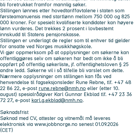
bli foretrukket framfor mannlig søker.
Stillingen lønnes etter hovedtariffavtalene i staten som
førsteamanuensis med startlønn mellom 750 000 og 825
000 kroner. For spesielt kvalifiserte kandidater kan høyere
lønn vurderes. Det trekkes 2 prosent i lovbestemt
innskudd til Statens pensjonskasse.
Stillingen er underlagt de regler som til enhver tid gjelder
for ansatte ved Norges musikkhøgskole.
Vi gjør oppmerksom på at opplysninger om søkerne kan
offentliggjøres selv om søkeren har bedt om ikke å bli
oppført på offentlig søkerliste, jf. offentlighetsloven § 25
andre ledd. Søkerne vil i så tilfelle bli varslet om dette.
Nærmere opplysninger om stillingen kan fås ved
henvendelse til fagseksjonsleder Rune Rebne, tlf. +47 48
22 86 22, e-post
rune.rebne@nmh.no
eller (etter 10.
august) spesialrådgiver Karl Gunnar Ekblad tlf. +47 23 36
72 27, e-post
karl.g.ekblad@nmh.no
.
Søknadsfrist
Søknad med CV, attester og vitnemål må leveres
elektronisk via www.jobbnorge.no senest 01.09.2026
(CET)