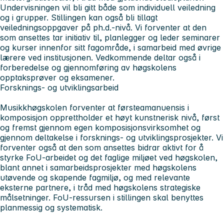
Undervisningen vil bli gitt både som individuell veiledning
og i grupper. Stillingen kan også bli tillagt
veiledningsoppgaver på ph.d.-nivå. Vi forventer at den
som ansettes tar initiativ til, planlegger og leder seminarer
og kurser innenfor sitt fagområde, i samarbeid med øvrige
lærere ved institusjonen. Vedkommende deltar også i
forberedelse og gjennomføring av høgskolens
opptaksprøver og eksamener.
Forsknings- og utviklingsarbeid
Musikkhøgskolen forventer at førsteamanuensis i
komposisjon opprettholder et høyt kunstnerisk nivå, først
og fremst gjennom egen komposisjonsvirksomhet og
gjennom deltakelse i forsknings- og utviklingsprosjekter. Vi
forventer også at den som ansettes bidrar aktivt for å
styrke FoU-arbeidet og det faglige miljøet ved høgskolen,
blant annet i samarbeidsprosjekter med høgskolens
utøvende og skapende fagmiljø, og med relevante
eksterne partnere, i tråd med høgskolens strategiske
målsetninger. FoU-ressursen i stillingen skal benyttes
planmessig og systematisk.