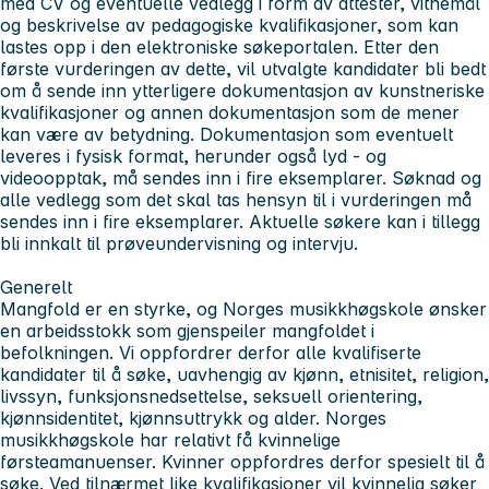
med CV og eventuelle vedlegg i form av attester, vitnemål
og beskrivelse av pedagogiske kvalifikasjoner, som kan
lastes opp i den elektroniske søkeportalen. Etter den
første vurderingen av dette, vil utvalgte kandidater bli bedt
om å sende inn ytterligere dokumentasjon av kunstneriske
kvalifikasjoner og annen dokumentasjon som de mener
kan være av betydning. Dokumentasjon som eventuelt
leveres i fysisk format, herunder også lyd - og
videoopptak, må sendes inn i fire eksemplarer. Søknad og
alle vedlegg som det skal tas hensyn til i vurderingen må
sendes inn i fire eksemplarer. Aktuelle søkere kan i tillegg
bli innkalt til prøveundervisning og intervju.
Generelt
Mangfold er en styrke, og Norges musikkhøgskole ønsker
en arbeidsstokk som gjenspeiler mangfoldet i
befolkningen. Vi oppfordrer derfor alle kvalifiserte
kandidater til å søke, uavhengig av kjønn, etnisitet, religion,
livssyn, funksjonsnedsettelse, seksuell orientering,
kjønnsidentitet, kjønnsuttrykk og alder. Norges
musikkhøgskole har relativt få kvinnelige
førsteamanuenser. Kvinner oppfordres derfor spesielt til å
søke. Ved tilnærmet like kvalifikasjoner vil kvinnelig søker