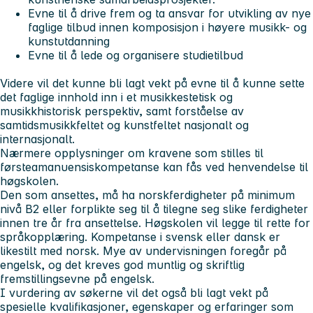
Evne til å drive frem og ta ansvar for utvikling av nye
faglige tilbud innen komposisjon i høyere musikk- og
kunstutdanning
Evne til å lede og organisere studietilbud
Videre vil det kunne bli lagt vekt på evne til å kunne sette
det faglige innhold inn i et musikkestetisk og
musikkhistorisk perspektiv, samt forståelse av
samtidsmusikkfeltet og kunstfeltet nasjonalt og
internasjonalt.
Nærmere opplysninger om kravene som stilles til
førsteamanuensiskompetanse kan fås ved henvendelse til
høgskolen.
Den som ansettes, må ha norskferdigheter på minimum
nivå B2 eller forplikte seg til å tilegne seg slike ferdigheter
innen tre år fra ansettelse. Høgskolen vil legge til rette for
språkopplæring. Kompetanse i svensk eller dansk er
likestilt med norsk. Mye av undervisningen foregår på
engelsk, og det kreves god muntlig og skriftlig
fremstillingsevne på engelsk.
I vurdering av søkerne vil det også bli lagt vekt på
spesielle kvalifikasjoner, egenskaper og erfaringer som