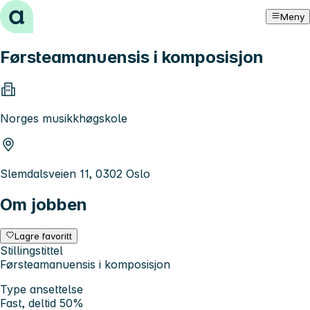
Hopp til innhold
Meny
Førsteamanuensis i komposisjon
Norges musikkhøgskole
Slemdalsveien 11, 0302 Oslo
Om jobben
Lagre favoritt
Stillingstittel
Førsteamanuensis i komposisjon
Type ansettelse
Fast, deltid 50%