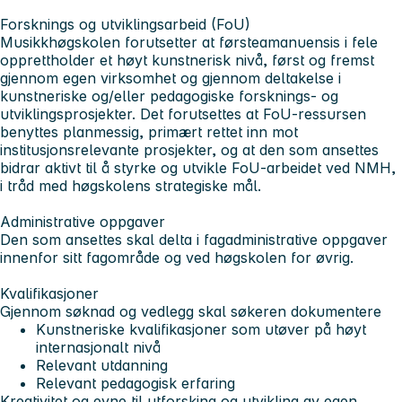
Forsknings og utviklingsarbeid (FoU)
Musikkhøgskolen forutsetter at førsteamanuensis i fele
opprettholder et høyt kunstnerisk nivå, først og fremst
gjennom egen virksomhet og gjennom deltakelse i
kunstneriske og/eller pedagogiske forsknings- og
utviklingsprosjekter. Det forutsettes at FoU-ressursen
benyttes planmessig, primært rettet inn mot
institusjonsrelevante prosjekter, og at den som ansettes
bidrar aktivt til å styrke og utvikle FoU-arbeidet ved NMH,
i tråd med høgskolens strategiske mål.
Administrative oppgaver
Den som ansettes skal delta i fagadministrative oppgaver
innenfor sitt fagområde og ved høgskolen for øvrig.
Kvalifikasjoner
Gjennom søknad og vedlegg skal søkeren dokumentere
Kunstneriske kvalifikasjoner som utøver på høyt
internasjonalt nivå
Relevant utdanning
Relevant pedagogisk erfaring
Kreativitet og evne til utforsking og utvikling av egen