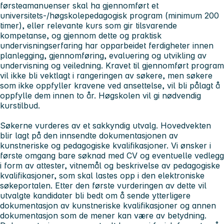
førsteamanuenser skal ha gjennomført et
universitets-/høgskolepedagogisk program (minimum 200
timer), eller relevante kurs som gir tilsvarende
kompetanse, og gjennom dette og praktisk
undervisningserfaring har opparbeidet ferdigheter innen
planlegging, gjennomføring, evaluering og utvikling av
undervisning og veiledning. Kravet til gjennomført program
vil ikke bli vektlagt i rangeringen av søkere, men søkere
som ikke oppfyller kravene ved ansettelse, vil bli pålagt å
oppfylle dem innen to år. Høgskolen vil gi nødvendig
kurstilbud.
Søkerne vurderes av et sakkyndig utvalg. Hovedvekten
blir lagt på den innsendte dokumentasjonen av
kunstneriske og pedagogiske kvalifikasjoner. Vi ønsker i
første omgang bare søknad med CV og eventuelle vedlegg
i form av attester, vitnemål og beskrivelse av pedagogiske
kvalifikasjoner, som skal lastes opp i den elektroniske
søkeportalen. Etter den første vurderingen av dette vil
utvalgte kandidater bli bedt om å sende ytterligere
dokumentasjon av kunstneriske kvalifikasjoner og annen
dokumentasjon som de mener kan være av betydning.