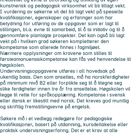
kunstnerisk og pedagogisk virksomhet vil bli tillagt vekt.
I vurdering av søkerne vil det bli lagt vekt på spesielle
kvalifikasjoner, egenskaper og erfaringer som har
betydning for utføring av de oppgaver som er lagt til
stillingen, bl.a. evne til samarbeid, til å ta initiativ og til å
gjennomføre planlagte prosjekter. Det kan også bli lagt
vekt på i hvilken grad søkeren kompletterer den
kompetanse som allerede finnes i fagmiljøet.
Nærmere opplysninger om kravene som stilles til
førsteamanuensiskompetanse kan fås ved henvendelse til
høgskolen.
Undervisningsoppgavene utføres i all hovedsak på
ukentlig basis. Den som ansettes, må ha norskferdigheter
på minimum nivå B2 eller forplikte seg til å tilegne seg
slike ferdigheter innen tre år fra ansettelse. Høgskolen vil
legge til rette for språkopplæring. Kompetanse i svensk
eller dansk er likestilt med norsk. Det kreves god muntlig
og skriftlig fremstillingsevne på engelsk.
Søkere må i et vedlegg redegjøre for pedagogiske
kvalifikasjoner, basert på utdanning, kursdeltakelse eller
praktisk undervisningserfaring. Det er et krav at alle