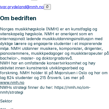
ivar.grydeland@nmh.no
Om bedriften
Norges musikkhøgskole (NMH) er en kunstfaglig og
vitenskapelig høgskole. NMH er anerkjent som en
internasjonalt ledende musikkutdanningsinstitusjon med
dyktige lærere og engasjerte studenter i et inspirerende
miljø. NMH utdanner musikere, komponister, dirigenter,
pianostemmere, musikkpedagoger og musikkterapeuter på
bachelor-, master- og doktorgradsnivå.
NMH har en omfattende konsertvirksomhet og høy
aktivitet innen kunstnerisk utviklingsarbeid og
forskning. NMH holder til på Majorstuen i Oslo og har om
lag 824 studenter og 215 årsverk. Les mer på
www.nmh.no
NMHs strategi finner du her: https://nmh.no/om-
nmh/strategi
Sektor