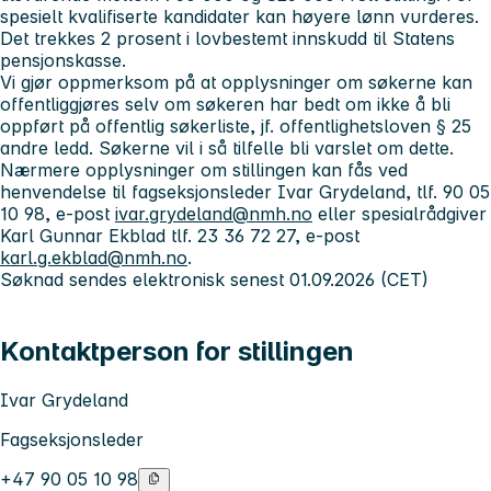
spesielt kvalifiserte kandidater kan høyere lønn vurderes.
Det trekkes 2 prosent i lovbestemt innskudd til Statens
pensjonskasse.
Vi gjør oppmerksom på at opplysninger om søkerne kan
offentliggjøres selv om søkeren har bedt om ikke å bli
oppført på offentlig søkerliste, jf. offentlighetsloven § 25
andre ledd. Søkerne vil i så tilfelle bli varslet om dette.
Nærmere opplysninger om stillingen kan fås ved
henvendelse til fagseksjonsleder Ivar Grydeland, tlf. 90 05
10 98, e-post
ivar.grydeland@nmh.no
eller spesialrådgiver
Karl Gunnar Ekblad tlf. 23 36 72 27, e-post
karl.g.ekblad@nmh.no
.
Søknad sendes elektronisk senest 01.09.2026 (CET)
Kontaktperson for stillingen
Ivar Grydeland
Fagseksjonsleder
+47 90 05 10 98