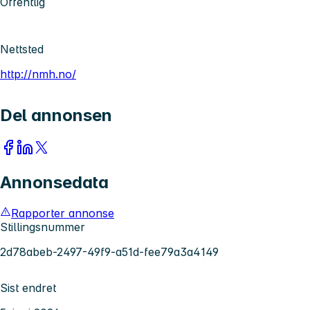
Offentlig
Nettsted
http://nmh.no/
Del annonsen
Annonsedata
Rapporter annonse
Stillingsnummer
2d78abeb-2497-49f9-a51d-fee79a3a4149
Sist endret