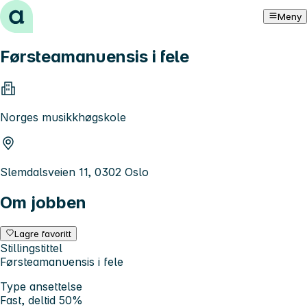
Hopp til innhold
Meny
Førsteamanuensis i fele
Norges musikkhøgskole
Slemdalsveien 11, 0302 Oslo
Om jobben
Lagre favoritt
Stillingstittel
Førsteamanuensis i fele
Type ansettelse
Fast, deltid 50%