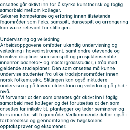
ansettes går aktivt inn for å styrke kunstnerisk og faglig
samarbeid mellom kolleger.
Søkeres kompetanse og erfaring innen tilstøtende
fagområder som f.eks. samspill, dansespill og arrangering
kan være relevant for stillingen.
Undervisning og veiledning
Arbeidsoppgavene omfatter ukentlig undervisning og
veiledning i hovedinstrument, samt andre utøvende og
kreative disipliner som samspill og prosjektensemble
innenfor bachelor- og mastergradsstudier, i tråd med
gjeldende studieplaner. Den som ansettes må kunne
undervise studenter fra ulike tradisjonsområder innen
norsk folkemusikk. Stillingen kan også inkludere
undervisning på lavere alderstrinn og veiledning på ph.d.-
nivå.
Vi forventer at den som ansettes går aktivt inn i faglig
samarbeid med kolleger og det forutsettes at den som
ansettes tar initiativ til, planlegger og leder seminarer og
kurs innenfor sitt fagområde. Vedkommende deltar også i
forberedelse og gjennomføring av høgskolens
opptaksprøver og eksamener.