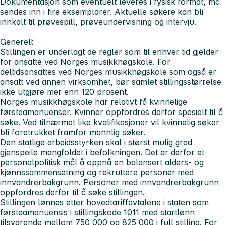
Dokumentasjon som eventuelt leveres i fysisk format, må
sendes inn i fire eksemplarer. Aktuelle søkere kan bli
innkalt til prøvespill, prøveundervisning og intervju.
Generelt
Stillingen er underlagt de regler som til enhver tid gjelder
for ansatte ved Norges musikkhøgskole. For
deltidsansattes ved Norges musikkhøgskole som også er
ansatt ved annen virksomhet, bør samlet stillingsstørrelse
ikke utgjøre mer enn 120 prosent.
Norges musikkhøgskole har relativt få kvinnelige
førsteamanuenser. Kvinner oppfordres derfor spesielt til å
søke. Ved tilnærmet like kvalifikasjoner vil kvinnelig søker
bli foretrukket framfor mannlig søker.
Den statlige arbeidsstyrken skal i størst mulig grad
gjenspeile mangfoldet i befolkningen. Det er derfor et
personalpolitisk mål å oppnå en balansert alders- og
kjønnssammensetning og rekruttere personer med
innvandrerbakgrunn. Personer med innvandrerbakgrunn
oppfordres derfor til å søke stillingen.
Stillingen lønnes etter hovedtariffavtalene i staten som
førsteamanuensis i stillingskode 1011 med startlønn
tilsvarende mellom 750 000 og 825 000 i full stilling. For