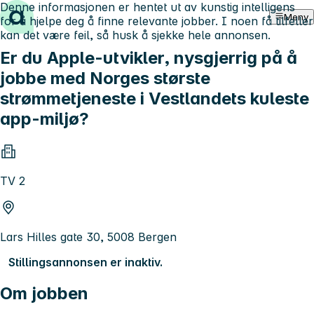
Denne informasjonen er hentet ut av kunstig intelligens
Hopp til innhold
Meny
for å hjelpe deg å finne relevante jobber. I noen få tilfeller
kan det være feil, så husk å sjekke hele annonsen.
Er du Apple-utvikler, nysgjerrig på å
jobbe med Norges største
strømmetjeneste i Vestlandets kuleste
app-miljø?
TV 2
Lars Hilles gate 30, 5008 Bergen
Stillingsannonsen er inaktiv.
Om jobben