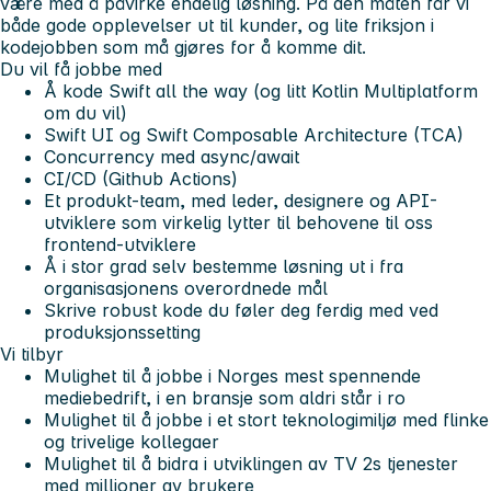
være med å påvirke endelig løsning. På den måten får vi
både gode opplevelser ut til kunder, og lite friksjon i
kodejobben som må gjøres for å komme dit.
Du vil få jobbe med
Å kode Swift all the way (og litt Kotlin Multiplatform
om du vil)
Swift UI og Swift Composable Architecture (TCA)
Concurrency med async/await
CI/CD (Github Actions)
Et produkt-team, med leder, designere og API-
utviklere som virkelig lytter til behovene til oss
frontend-utviklere
Å i stor grad selv bestemme løsning ut i fra
organisasjonens overordnede mål
Skrive robust kode du føler deg ferdig med ved
produksjonssetting
Vi tilbyr
Mulighet til å jobbe i Norges mest spennende
mediebedrift, i en bransje som aldri står i ro
Mulighet til å jobbe i et stort teknologimiljø med flinke
og trivelige kollegaer
Mulighet til å bidra i utviklingen av TV 2s tjenester
med millioner av brukere