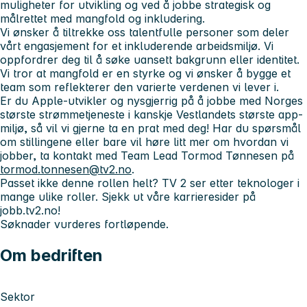
muligheter for utvikling og ved å jobbe strategisk og
målrettet med mangfold og inkludering.
Vi ønsker å tiltrekke oss talentfulle personer som deler
vårt engasjement for et inkluderende arbeidsmiljø. Vi
oppfordrer deg til å søke uansett bakgrunn eller identitet.
Vi tror at mangfold er en styrke og vi ønsker å bygge et
team som reflekterer den varierte verdenen vi lever i.
Er du Apple-utvikler og nysgjerrig på å jobbe med Norges
største strømmetjeneste i kanskje Vestlandets største app-
miljø, så vil vi gjerne ta en prat med deg! Har du spørsmål
om stillingene eller bare vil høre litt mer om hvordan vi
jobber, ta kontakt med Team Lead Tormod Tønnesen på
tormod.tonnesen@tv2.no
.
Passet ikke denne rollen helt? TV 2 ser etter teknologer i
mange ulike roller. Sjekk ut våre karrieresider på
jobb.tv2.no!
Søknader vurderes fortløpende.
Om bedriften
Sektor