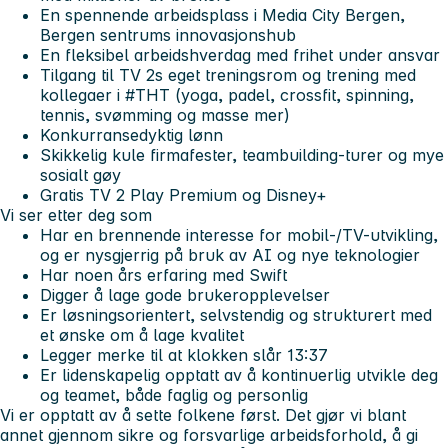
En spennende arbeidsplass i Media City Bergen,
Bergen sentrums innovasjonshub
En fleksibel arbeidshverdag med frihet under ansvar
Tilgang til TV 2s eget treningsrom og trening med
kollegaer i #THT (yoga, padel, crossfit, spinning,
tennis, svømming og masse mer)
Konkurransedyktig lønn
Skikkelig kule firmafester, teambuilding-turer og mye
sosialt gøy
Gratis TV 2 Play Premium og Disney+
Vi ser etter deg som
Har en brennende interesse for mobil-/TV-utvikling,
og er nysgjerrig på bruk av AI og nye teknologier
Har noen års erfaring med Swift
Digger å lage gode brukeropplevelser
Er løsningsorientert, selvstendig og strukturert med
et ønske om å lage kvalitet
Legger merke til at klokken slår 13:37
Er lidenskapelig opptatt av å kontinuerlig utvikle deg
og teamet, både faglig og personlig
Vi er opptatt av å sette folkene først. Det gjør vi blant
annet gjennom sikre og forsvarlige arbeidsforhold, å gi