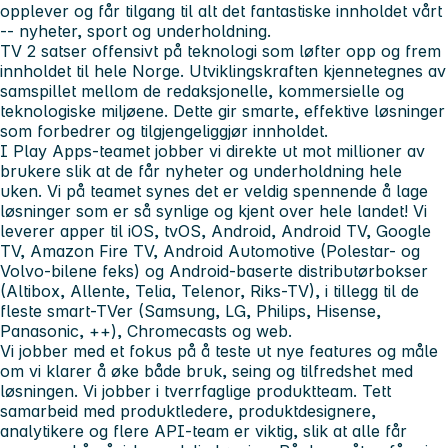
opplever og får tilgang til alt det fantastiske innholdet vårt
-- nyheter, sport og underholdning.
TV 2 satser offensivt på teknologi som løfter opp og frem
innholdet til hele Norge. Utviklingskraften kjennetegnes av
samspillet mellom de redaksjonelle, kommersielle og
teknologiske miljøene. Dette gir smarte, effektive løsninger
som forbedrer og tilgjengeliggjør innholdet.
I Play Apps-teamet jobber vi direkte ut mot millioner av
brukere slik at de får nyheter og underholdning hele
uken. Vi på teamet synes det er veldig spennende å lage
løsninger som er så synlige og kjent over hele landet! Vi
leverer apper til iOS, tvOS, Android, Android TV, Google
TV, Amazon Fire TV, Android Automotive (Polestar- og
Volvo-bilene feks) og Android-baserte distributørbokser
(Altibox, Allente, Telia, Telenor, Riks-TV), i tillegg til de
fleste smart-TVer (Samsung, LG, Philips, Hisense,
Panasonic, ++), Chromecasts og web.
Vi jobber med et fokus på å teste ut nye features og måle
om vi klarer å øke både bruk, seing og tilfredshet med
løsningen. Vi jobber i tverrfaglige produktteam. Tett
samarbeid med produktledere, produktdesignere,
analytikere og flere API-team er viktig, slik at alle får