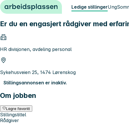
Hopp til innhold
Ledige stillinger
Ung
Somm
Er du en engasjert rådgiver med erfar
HR divisjonen, avdeling personal
Sykehusveien 25, 1474 Lørenskog
Stillingsannonsen er inaktiv.
Om jobben
Lagre favoritt
Stillingstittel
Rådgiver