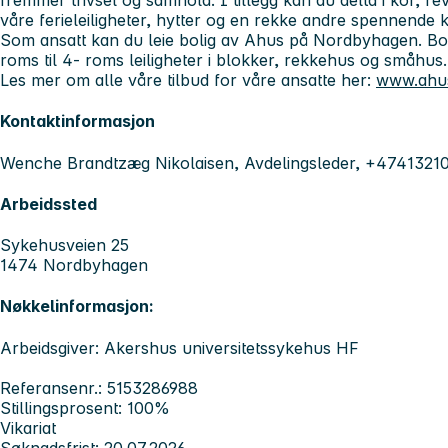
fremmer trivsel og samhold. I tillegg kan du delta i kor, r
våre ferieleiligheter, hytter og en rekke andre spennende ku
Som ansatt kan du leie bolig av Ahus på Nordbyhagen. Bolig
roms til 4- roms leiligheter i blokker, rekkehus og småhus
Les mer om alle våre tilbud for våre ansatte her:
www.ahus
Kontaktinformasjon
Wenche Brandtzæg Nikolaisen, Avdelingsleder, +4741321
Arbeidssted
Sykehusveien 25
1474 Nordbyhagen
Nøkkelinformasjon:
Arbeidsgiver: Akershus universitetssykehus HF
Referansenr.: 5153286988
Stillingsprosent: 100%
Vikariat
Søknadsfrist: 20.07.2026