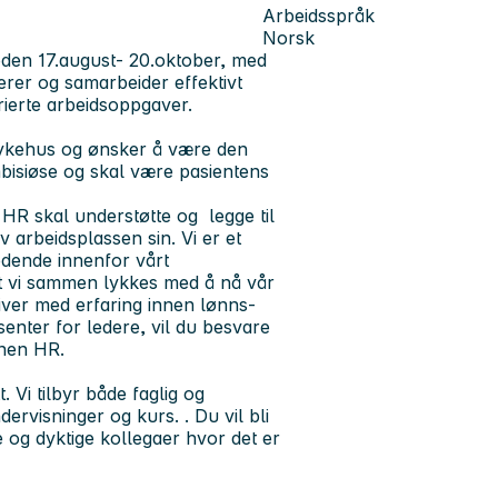
Arbeidsspråk
Norsk
ioden
17.august- 20.oktober,
med
erer og samarbeider effektivt
rierte arbeidsoppgaver.
sykehus og ønsker å være den
mbisiøse og skal være pasientens
. HR skal understøtte og legge til
v arbeidsplassen sin. Vi er et
edende innenfor vårt
at vi sammen lykkes med å nå vår
dgiver med erfaring innen lønns-
nter for ledere, vil du besvare
nnen HR.
 Vi tilbyr både faglig og
ervisninger og kurs. . Du vil bli
 og dyktige kollegaer hvor det er