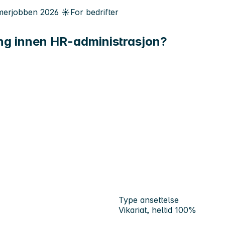
erjobben
2026
☀️
For bedrifter
ing innen HR-administrasjon?
Type ansettelse
Vikariat, heltid 100%