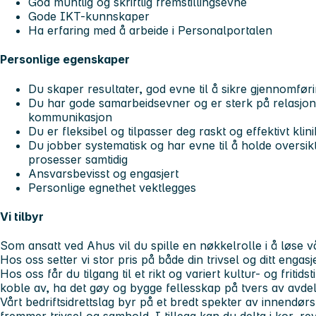
God muntlig og skriftlig fremstillingsevne
Gode IKT-kunnskaper
Ha erfaring med å arbeide i Personalportalen
Personlige egenskaper
Du skaper resultater, god evne til å sikre gjennomføri
Du har gode samarbeidsevner og er sterk på relasjons
kommunikasjon
Du er fleksibel og tilpasser deg raskt og effektivt kli
Du jobber systematisk og har evne til å holde overs
prosesser samtidig
Ansvarsbevisst og engasjert
Personlige egnethet vektlegges
Vi tilbyr
Som ansatt ved Ahus vil du spille en nøkkelrolle i å løse 
Hos oss setter vi stor pris på både din trivsel og ditt engasj
Hos oss får du tilgang til et rikt og variert kultur- og fritid
koble av, ha det gøy og bygge fellesskap på tvers av avdel
Vårt bedriftsidrettslag byr på et bredt spekter av innendør