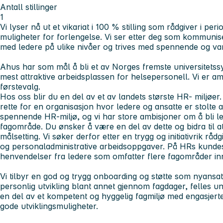
Antall stillinger
1
Vi lyser nå ut et vikariat i 100 % stilling som rådgiver i per
muligheter for forlengelse. Vi ser etter deg som kommunis
med ledere på ulike nivåer og trives med spennende og va
Ahus har som mål å bli et av Norges fremste universitets
mest attraktive arbeidsplassen for helsepersonell. Vi er a
førstevalg.
Hos oss blir du en del av et av landets største HR- miljøer
rette for en organisasjon hvor ledere og ansatte er stolte a
spennende HR-miljø, og vi har store ambisjoner om å bli l
fagområde. Du ønsker å være en del av dette og bidra til 
målsetting. Vi søker derfor etter en trygg og initiativrik rå
og personaladministrative arbeidsoppgaver. På HRs kundese
henvendelser fra ledere som omfatter flere fagområder i
Vi tilbyr en god og trygg onboarding og støtte som nyansatt.
personlig utvikling blant annet gjennom fagdager, felles und
en del av et kompetent og hyggelig fagmiljø med engasjerte
gode utviklingsmuligheter.