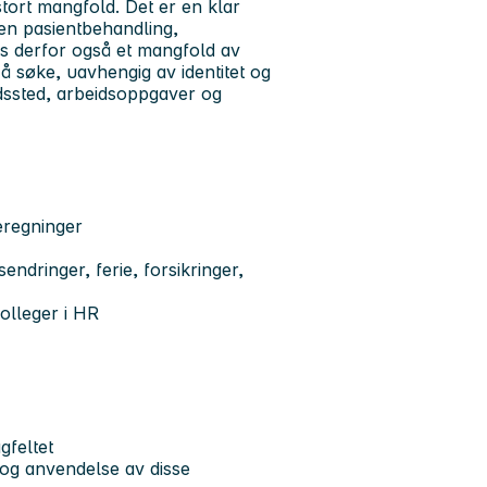
tort mangfold. Det er en klar
en pasientbehandling,
ss derfor også et mangfold av
il å søke, uavhengig av identitet og
dssted, arbeidsoppgaver og
beregninger
endringer, ferie, forsikringer,
olleger i HR
gfeltet
og anvendelse av disse