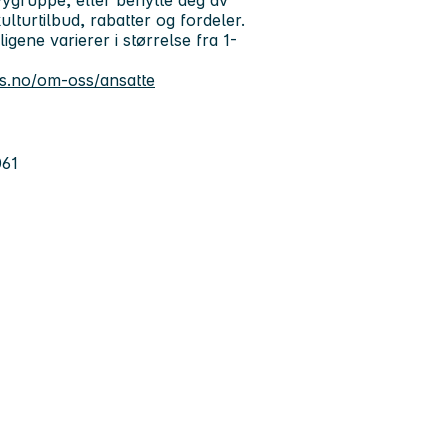
evygruppe, eller benytte deg av
lturtilbud, rabatter og fordeler.
ene varierer i størrelse fra 1-
.
.no/om-oss/ansatte
061