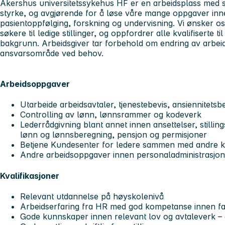
Akershus universitetssykehus HF er en arbeidsplass med s
styrke, og avgjørende for å løse våre mange oppgaver inn
pasientoppfølging, forskning og undervisning. Vi ønsker o
søkere til ledige stillinger, og oppfordrer alle kvalifiserte t
bakgrunn. Arbeidsgiver tar forbehold om endring av arbei
ansvarsområde ved behov.
Arbeidsoppgaver
Utarbeide arbeidsavtaler, tjenestebevis, ansiennitets
Controlling av lønn, lønnsrammer og kodeverk
Lederrådgivning blant annet innen ansettelser, stillings
lønn og lønnsberegning, pensjon og permisjoner
Betjene Kundesenter for ledere sammen med andre k
Andre arbeidsoppgaver innen personaladministrasjon
Kvalifikasjoner
Relevant utdannelse på høyskolenivå
Arbeidserfaring fra HR med god kompetanse innen fa
Gode kunnskaper innen relevant lov og avtaleverk – 