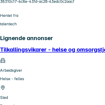
38310c17-6c8e-43fd-ac28-63edc0c2aacf
Hentet fra
talentech
Lignende annonser
Tilkallingsvikarer - helse og omsorgstj
Arbeidsgiver
Helse - felles
Sted