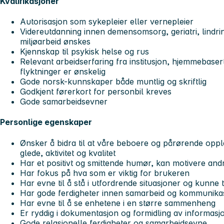
Kvalifikasjoner
Autorisasjon som sykepleier eller vernepleier
Videreutdanning innen demensomsorg, geriatri, lindring
miljøarbeid ønskes
Kjennskap til psykisk helse og rus
Relevant arbeidserfaring fra institusjon, hjemmebaser
flyktninger er ønskelig
Gode norsk-kunnskaper både muntlig og skriftlig
Godkjent førerkort for personbil kreves
Gode samarbeidsevner
Personlige egenskaper
Ønsker å bidra til at våre beboere og pårørende opp
glede, aktivitet og kvalitet
Har et positivt og smittende humør, kan motivere an
Har fokus på hva som er viktig for brukeren
Har evne til å stå i utfordrende situasjoner og kunne 
Har gode ferdigheter innen samarbeid og kommunika
Har evne til å se enhetene i en større sammenheng
Er ryddig i dokumentasjon og formidling av informasj
Gode relasjonelle ferdigheter og samarbeidsevne