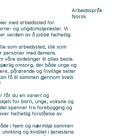
Arbeidsspråk
Norsk
eier med arbeidssted for
arne- og ungdomstjenester
. Vi
er verdien av å jobbe helhetlig
lle som arbeidssted, slik som
for personer med demens.
våre avdelinger til alles beste.
kjærlig omsorg, der både unge og
e, pårørende og frivillige setter
an få til sammen gjennom livets
!
 får du en variert og
skjell for barn, unge, voksne og
idet spenner fra forebygging og
ever helhetlig forståelse av
 både i hjem og nærmiljø sammen
tvikling og kvalitet i tjenestene.