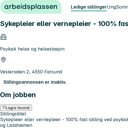
Hopp til innhold
Ledige stillinger
Ung
Somm
Sykepleier eller vernepleier - 100% fa
Psykisk helse og helsestasjon
Vestersiden 2, 4550 Farsund
Stillingsannonsen er inaktiv.
Om jobben
Lagre favoritt
Stillingstittel
Sykepleier eller vernepleier - 100% fast stilling ved psyk
og Listaheimen