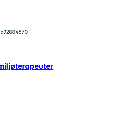
3a92884570
miljøterapeuter