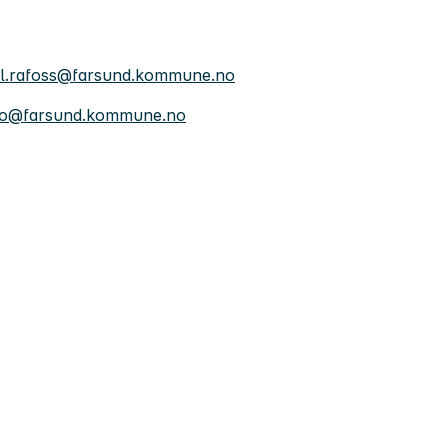
dal.rafoss@farsund.kommune.no
gbo@farsund.kommune.no