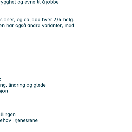
rygghet og evne til å jobbe
sjoner, og da jobb hver 3/4 helg.
men har også andre varianter, med
ø
ing, lindring og glede
sjon
illingen
ehov i tjenestene