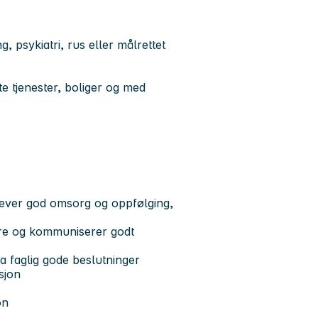
, psykiatri, rus eller målrettet
te tjenester, boliger og med
lever god omsorg og oppfølging,
dre og kommuniserer godt
ta faglig gode beslutninger
sjon
on