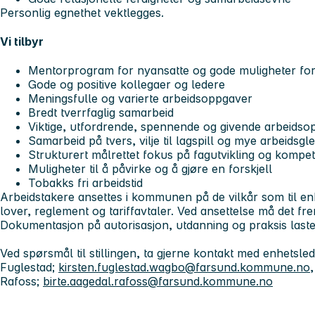
Personlig egnethet vektlegges.
Vi tilbyr
Mentorprogram for nyansatte og gode muligheter for f
Gode og positive kollegaer og ledere
Meningsfulle og varierte arbeidsoppgaver
Bredt tverrfaglig samarbeid
Viktige, utfordrende, spennende og givende arbeidso
Samarbeid på tvers, vilje til lagspill og mye arbeidsgl
Strukturert målrettet fokus på fagutvikling og kompe
Muligheter til å påvirke og å gjøre en forskjell
Tobakks fri arbeidstid
Arbeidstakere ansettes i kommunen på de vilkår som til en
lover, reglement og tariffavtaler. Ved ansettelse må det fre
Dokumentasjon på autorisasjon, utdanning og praksis last
Ved spørsmål til stillingen, ta gjerne kontakt med enhetsled
Fuglestad;
kirsten.fuglestad.wagbo@farsund.kommune.no
,
Rafoss;
birte.aagedal.rafoss@farsund.kommune.no