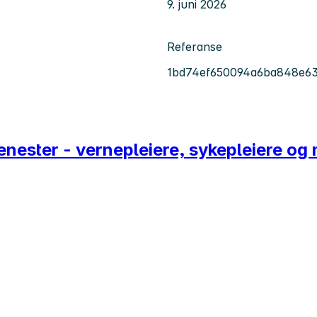
9. juni 2026
Referanse
1bd74ef650094a6ba848e6
enester - vernepleiere, sykepleiere og 