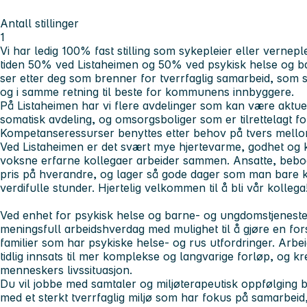
Antall stillinger
1
Vi har ledig
100% fast stilling som sykepleier eller vernepl
tiden 50% ved Listaheimen og 50% ved psykisk helse og b
ser etter deg som brenner for tverrfaglig samarbeid, som s
og i samme retning til beste for kommunens innbyggere.
På Listaheimen har vi flere avdelinger som kan være aktue
somatisk avdeling, og omsorgsboliger som er tilrettelagt 
Kompetanseressurser benyttes etter behov på tvers mellom 
Ved Listaheimen er det svært mye hjertevarme, godhet og 
voksne erfarne kollegaer arbeider sammen. Ansatte, beboer
pris på hverandre, og lager så gode dager som man bare k
verdifulle stunder. Hjertelig velkommen til å bli vår kollega
Ved enhet for psykisk helse og barne- og ungdomstjenester
meningsfull arbeidshverdag med mulighet til å gjøre en for
familier som har psykiske helse- og rus utfordringer. Arbe
tidlig innsats til mer komplekse og langvarige forløp, og kr
menneskers livssituasjon.
Du vil jobbe med samtaler og miljøterapeutisk oppfølging
med et sterkt tverrfaglig miljø som har fokus på samarbeid, u