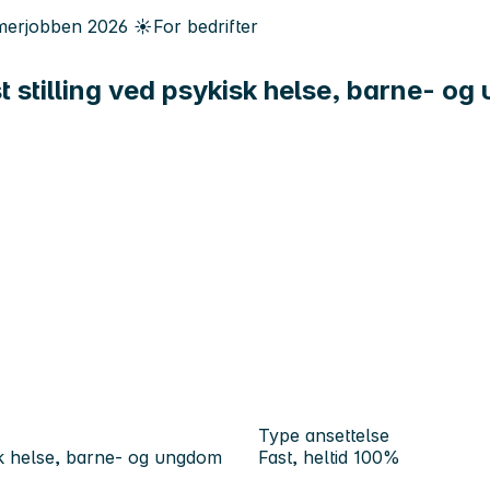
erjobben
2026
☀️
For bedrifter
st stilling ved psykisk helse, barne- 
Type ansettelse
isk helse, barne- og ungdom
Fast, heltid 100%