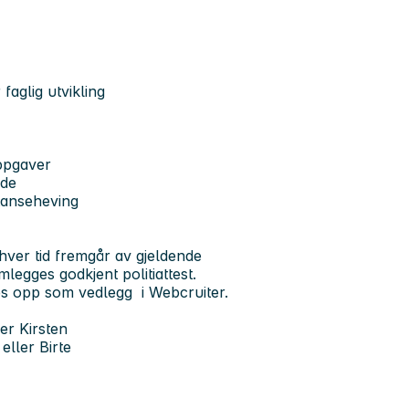
aglig utvikling
ppgaver
ede
tanseheving
hver tid fremgår av gjeldende
mlegges godkjent politiattest.
es opp som vedlegg i Webcruiter.
er Kirsten
 eller Birte