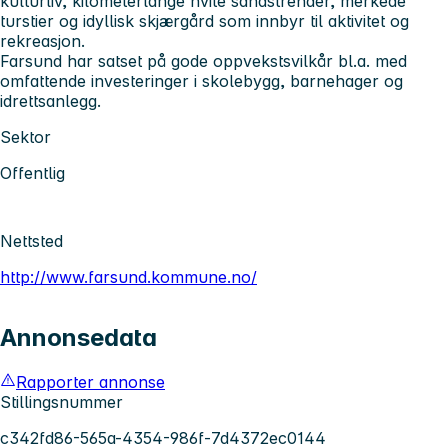
kulturliv, kilometerlange hvite sandstrender, merkede
turstier og idyllisk skjærgård som innbyr til aktivitet og
rekreasjon.
Farsund har satset på gode oppvekstsvilkår bl.a. med
omfattende investeringer i skolebygg, barnehager og
idrettsanlegg.
Sektor
Offentlig
Nettsted
http://www.farsund.kommune.no/
Annonsedata
Rapporter annonse
Stillingsnummer
c342fd86-565a-4354-986f-7d4372ec0144