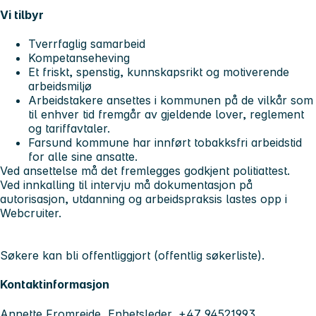
Vi tilbyr
Tverrfaglig samarbeid
Kompetanseheving
Et friskt, spenstig, kunnskapsrikt og motiverende
arbeidsmiljø
Arbeidstakere ansettes i kommunen på de vilkår som
til enhver tid fremgår av gjeldende lover, reglement
og tariffavtaler.
Farsund kommune har innført tobakksfri arbeidstid
for alle sine ansatte.
Ved ansettelse må det fremlegges godkjent politiattest.
Ved innkalling til intervju må dokumentasjon på
autorisasjon, utdanning og arbeidspraksis lastes opp i
Webcruiter.
Søkere kan bli offentliggjort (offentlig søkerliste).
Kontaktinformasjon
Annette Fromreide, Enhetsleder, +47 94521993