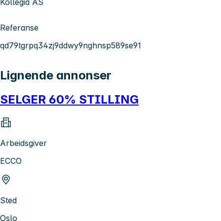
Kollegia AS
Referanse
qd79tgrpq34zj9ddwy9nghnsp589se91
Lignende annonser
SELGER 60% STILLING
Arbeidsgiver
ECCO
Sted
Oslo