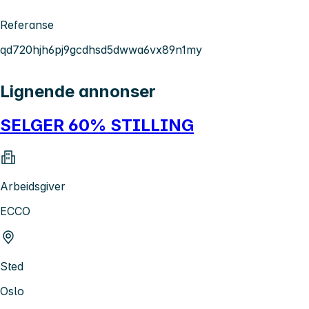
Referanse
qd720hjh6pj9gcdhsd5dwwa6vx89n1my
Lignende annonser
SELGER 60% STILLING
Arbeidsgiver
ECCO
Sted
Oslo