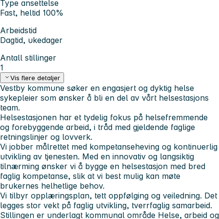
Type ansettelse
Fast, heltid 100%
Arbeidstid
Dagtid, ukedager
Antall stillinger
1
Vis flere detaljer
Vestby kommune søker en engasjert og dyktig helse
sykepleier som ønsker å bli en del av vårt helsestasjons
team.
Helsestasjonen har et tydelig fokus på helsefremmende
og forebyggende arbeid, i tråd med gjeldende faglige
retningslinjer og lovverk.
Vi jobber målrettet med kompetanseheving og kontinuerlig
utvikling av tjenesten. Med en innovativ og langsiktig
tilnærming ønsker vi å bygge en helsestasjon med bred
faglig kompetanse, slik at vi best mulig kan møte
brukernes helhetlige behov.
Vi tilbyr opplæringsplan, tett oppfølging og veiledning. Det
legges stor vekt på faglig utvikling, tverrfaglig samarbeid.
Stillingen er underlagt kommunal område Helse, arbeid og