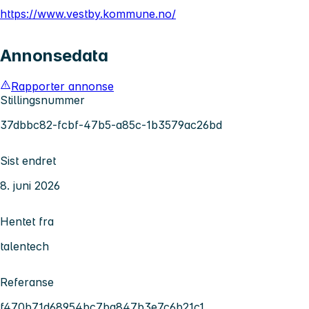
https://www.vestby.kommune.no/
Annonsedata
Rapporter annonse
Stillingsnummer
37dbbc82-fcbf-47b5-a85c-1b3579ac26bd
Sist endret
8. juni 2026
Hentet fra
talentech
Referanse
f470b71d68954bc7ba847b3e7c6b21c1