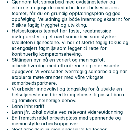
Gjennom tett samarbeid med avdelingsleder og
erfarne, engasjerte medarbeidere i helsestasjons
teamet, får du en grundig opplæringsplan og god
oppfølging. Veiledning gis både internt og eksternt for
å sikre faglig trygghet og utvikling.
Helsestasjons teamet har faste, regelmessige
møtepunkter og et nært samarbeid som styrker
kvaliteten i tjenestene. Vi har et sterkt faglig fokus og
et engasjert fagmiljø som legger til rette for
kontinuerlig kompetanseheving.
Stillingen byr på en variert og meningsfull
arbeidshverdag med utfordrende og interessante
oppgaver. Vi verdsetter tverrfaglig samarbeid og har
etablerte møte arenaer med våre viktigste
samarbeidspartnere.
Vi arbeider innovativt og langsiktig for å utvikle en
helsetjeneste med bred kompetanse, tilpasset barn
og familiers helhetlige behov.
Lønn ihht tariff
Lønn jfr. lokal avtale ved relevant videreutdanning
En fremtidsrettet arbeidsplass med spennende og
meningsfylte arbeidsoppgaver
Godt arbeidsmiljø med engasjerte kollegaer