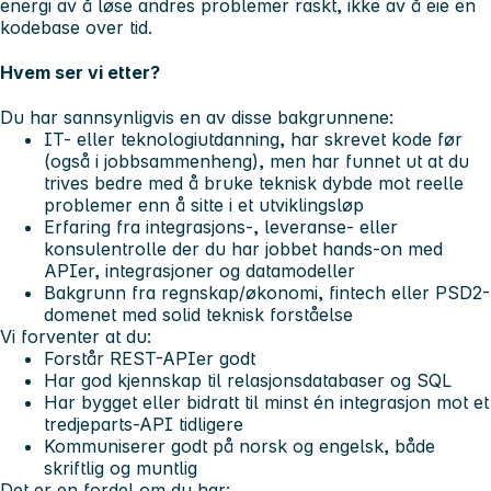
energi av å løse andres problemer raskt, ikke av å eie en
kodebase over tid.
Hvem ser vi etter?
Du har sannsynligvis en av disse bakgrunnene:
IT- eller teknologiutdanning, har skrevet kode før
(også i jobbsammenheng), men har funnet ut at du
trives bedre med å bruke teknisk dybde mot reelle
problemer enn å sitte i et utviklingsløp
Erfaring fra integrasjons-, leveranse- eller
konsulentrolle der du har jobbet hands-on med
APIer, integrasjoner og datamodeller
Bakgrunn fra regnskap/økonomi, fintech eller PSD2-
domenet med solid teknisk forståelse
Vi forventer at du:
Forstår REST-APIer godt
Har god kjennskap til relasjonsdatabaser og SQL
Har bygget eller bidratt til minst én integrasjon mot et
tredjeparts-API tidligere
Kommuniserer godt på norsk og engelsk, både
skriftlig og muntlig
Det er en fordel om du har: