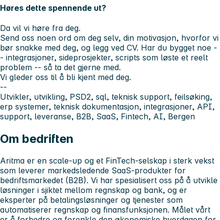
Høres dette spennende ut?
Da vil vi høre fra deg.
Send oss noen ord om deg selv, din motivasjon, hvorfor vi
bør snakke med deg, og legg ved CV. Har du bygget noe -
- integrasjoner, sideprosjekter, scripts som løste et reelt
problem -- så ta det gjerne med.
Vi gleder oss til å bli kjent med deg.
--
Utvikler, utvikling, PSD2, sql, teknisk support, feilsøking,
erp systemer, teknisk dokumentasjon, integrasjoner, API,
support, leveranse, B2B, SaaS, Fintech, AI, Bergen
Om bedriften
Aritma er en scale-up og et FinTech-selskap i sterk vekst
som leverer markedsledende SaaS-produkter for
bedriftsmarkedet (B2B). Vi har spesialisert oss på å utvikle
løsninger i sjiktet mellom regnskap og bank, og er
eksperter på betalingsløsninger og tjenester som
automatiserer regnskap og finansfunksjonen. Målet vårt
er å forbedre og forenkle den økonomiske hverdagen for