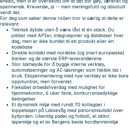
enkelt, men vi er overbevist om at det blir gøy, lærerikt og
spennende. Krevende, ja -- men meningsfullt og absolutt
verdt det.
For deg som søker denne rollen tror vi særlig at dette er
relevant:
Teknisk dybde uten å være låst til én stack.
Du
jobber med APIer, integrasjoner og databaser hver
dag, men er ikke bundet til ett produkt eller én
kodebase
Direkte kontakt med nordiske (og snart europeiske)
banker
og de største ERP-leverandørene
Stor takhøyde for å bygge interne verktøy,
automatiseringer og AI-løsninger
som faktisk tas i
bruk. Eksperimentering med nye verktøy er ikke bare
oppmuntret, men forventet
Fleksibel arbeidshverdag med mulighet for
hjemmekontor
, 6 uker ferie, konkurransedyktige
betingelser
Et dynamisk miljø med rundt 70 kollegaer
i
toppetasjen på Laksevåg med panoramautsikt over
byfjorden. Ukentlig padel og fotball, et aktivt
løpemiljø og et av Bergens beste bordtennismiljø