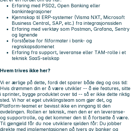
Erfaring med PSD2, Open Banking eller
bankintegrasjoner
Kjennskap til ERP-systemer (Visma NXT, Microsoft
Business Central, SAP, etc.) fra integrasjonssiden
Erfaring med verktøy som Postman, Grafana, Sentry
og lignende
Forståelse for filformater i bank- og
regnskapsdomenet
Erfaring fra support, leveranse eller TAM-rolle i et
teknisk SaaS-selskap
Hvem trives ikke her?
Vi er ærlige på dette, fordi det sparer både deg og oss tid:
Hvis drømmen din er å være utvikler -- å eie features, sitte
i sprinter, bygge produktet over tid -- så er ikke dette riktig
sted. Vi har et eget utviklingsteam som gjør det, og
Platform-teamet er bevisst
ikke
en inngang til den
avdelingen. Rollen er teknisk, men den er en leveranse-
og supportrolle, og det kommer den til å fortsette å være.
Til gjengjeld får du noe utviklere sjelden får: Du jobber
direkte med implementasjonen på tvers av banker og