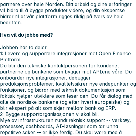
partnere over hele Norden. Ditt arbeid og dine erfaringer
vil bidra til å bygge produktet videre, og din ekspertise
bidrar til at vår plattform rigges riktig på tvers av hele
bedriften.
Hva vil du jobbe med?
Jobben har to deler.
1: Levere og supportere integrasjoner mot Open Finance
Platform.
Du blir den tekniske kontaktpersonen for kundene,
partnerne og bankene som bygger mot APIene våre. Du
onboarder nye integrasjoner, debugger
produksjonsproblemer, kvalitetssikrer nye endepunkter og
funksjoner, og bidrar med teknisk dokumentasjon som
faktisk hjelper utviklere som leser den. Du får dialog med
alle de nordiske bankene (og etter hvert europeiske) og
blir ekspert på alt som skjer mellom bank og ERP.
2: Bygge supportorganisasjonen vi skal bli.
Mye av infrastrukturen rundt teknisk support -- verktøy,
prosesser, dashboards, AI-løsninger som tar unna
repetitive saker -- er ikke ferdig. Du skal være med å