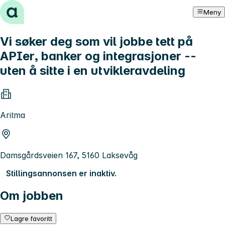
Hopp til innhold
Meny
Vi søker deg som vil jobbe tett på
APIer, banker og integrasjoner --
uten å sitte i en utvikleravdeling
Aritma
Damsgårdsveien 167, 5160 Laksevåg
Stillingsannonsen er inaktiv.
Om jobben
Lagre favoritt