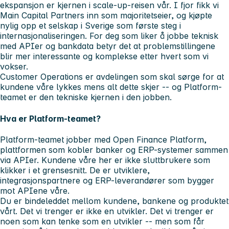
ekspansjon er kjernen i scale-up-reisen vår. I fjor fikk vi
Main Capital Partners inn som majoritetseier, og kjøpte
nylig opp et selskap i Sverige som første steg i
internasjonaliseringen. For deg som liker å jobbe teknisk
med APIer og bankdata betyr det at problemstillingene
blir mer interessante og komplekse etter hvert som vi
vokser.
Customer Operations er avdelingen som skal sørge for at
kundene våre lykkes mens alt dette skjer -- og Platform-
teamet er den tekniske kjernen i den jobben.
Hva er Platform-teamet?
Platform-teamet jobber med Open Finance Platform,
plattformen som kobler banker og ERP-systemer sammen
via APIer. Kundene våre her er ikke sluttbrukere som
klikker i et grensesnitt. De er utviklere,
integrasjonspartnere og ERP-leverandører som bygger
mot APIene våre.
Du er bindeleddet mellom kundene, bankene og produktet
vårt. Det vi trenger er ikke en utvikler. Det vi trenger er
noen som
kan tenke som en utvikler
-- men som får