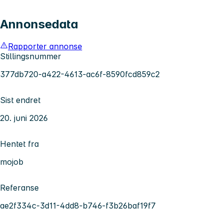
Annonsedata
Rapporter annonse
Stillingsnummer
377db720-a422-4613-ac6f-8590fcd859c2
Sist endret
20. juni 2026
Hentet fra
mojob
Referanse
ae2f334c-3d11-4dd8-b746-f3b26baf19f7