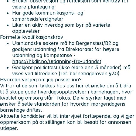
Bruker observasjon og refleksjon som verktøy for
videre planlegging
Har gode kommunikasjons- og
samarbeidsferdigheter
Liker en aktiv hverdag som byr på varierte
opplevelser
Formelle kvalifikasjonskrav
Utenlandske søkere må ha Bergenstest/B2 og
godkjent utdanning fra Direktoratet for høyere
utdanning og kompetanse -
https://hkdir.no/utdanning-fra-utlandet
Godkjent politiattest (ikke eldre enn 3 måneder) må
vises ved tiltredelse (ref. barnehageloven §30)
Hvordan vet jeg om jeg passer inn?
Vi tror at de som lykkes hos oss har et ønske om å bidra
til å skape gode hverdagsopplevelser i barnehagen, hvor
kvalitet og omsorg står i fokus. De vi styrker laget med
ønsker å sette standarden for hvordan morgendagens
barnehage driftes.
Aktuelle kandidater vil bli intervjuet fortløpende, og vi gjør
oppmerksom på at stillingen kan bli besatt før annonsen
utløper.