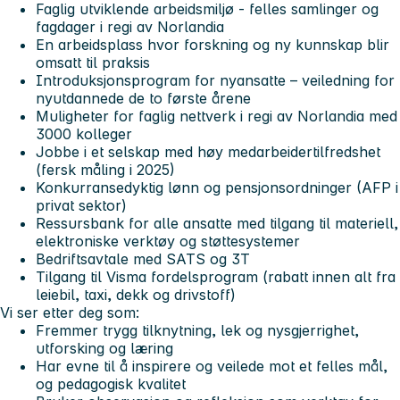
Faglig utviklende arbeidsmiljø - felles samlinger og
fagdager i regi av Norlandia
En arbeidsplass hvor forskning og ny kunnskap blir
omsatt til praksis
Introduksjonsprogram for nyansatte – veiledning for
nyutdannede de to første årene
Muligheter for faglig nettverk i regi av Norlandia med
3000 kolleger
Jobbe i et selskap med høy medarbeidertilfredshet
(fersk måling i 2025)
Konkurransedyktig lønn og pensjonsordninger (AFP i
privat sektor)
Ressursbank for alle ansatte med tilgang til materiell,
elektroniske verktøy og støttesystemer
Bedriftsavtale med SATS og 3T
Tilgang til Visma fordelsprogram (rabatt innen alt fra
leiebil, taxi, dekk og drivstoff)
Vi ser etter deg som:
Fremmer trygg tilknytning, lek og nysgjerrighet,
utforsking og læring
Har evne til å inspirere og veilede mot et felles mål,
og pedagogisk kvalitet