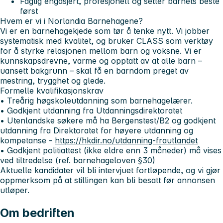
Faglig engasjert, profesjonell og setter barnets beste
først
Hvem er vi i Norlandia Barnehagene?
Vi er en barnehagekjede som tør å tenke nytt. Vi jobber
systematisk med kvalitet, og bruker CLASS som verktøy
for å styrke relasjonen mellom barn og voksne. Vi er
kunnskapsdrevne, varme og opptatt av at alle barn –
uansett bakgrunn – skal få en barndom preget av
mestring, trygghet og glede.
Formelle kvalifikasjonskrav
• Treårig høgskoleutdanning som barnehagelærer.
• Godkjent utdanning fra Utdanningsdirektoratet
• Utenlandske søkere må ha Bergenstest/B2 og godkjent
utdanning fra Direktoratet for høyere utdanning og
kompetanse -
https://hkdir.no/utdanning-frautlandet
• Godkjent politiattest (ikke eldre enn 3 måneder) må vises
ved tiltredelse (ref. barnehageloven §30)
Aktuelle kandidater vil bli intervjuet fortløpende, og vi gjør
oppmerksom på at stillingen kan bli besatt før annonsen
utløper.
Om bedriften