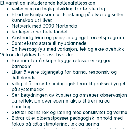
Et varmt og inkluderende kollegafellesskap
Veiledning og faglig utvikling fra første dag
Et arbeidsmiljø som tar forskning på alvor og setter
kunnskap ut i livet
Nettverk med 3000 Norlandia
Kolleger over hele landet
Anstendig lønn og pensjon og eget fordelsprogram
Samt ekstra støtte til nyutdannede
En hverdag fylt med variasjon, lek og ekte øyeblikk
Vi tror du lykkes hos oss hvis du:
Brenner for å skape trygge relasjoner og god
barndom
Liker å være tilgjengelig for barna, responsiv og
deltakende
Villig til å omsette pedagogisk teori til praksis bygget
på systematikk
Ser betydningen av kvalitet og omsetter observasjon
og refleksjon over egen praksis til trening og
handling
Støtter barns lek og læring med sensitivitet og varme
Bidrar til et alderstilpasset pedagogisk innhold med
fokus på tidlig stimulering, lek og læring