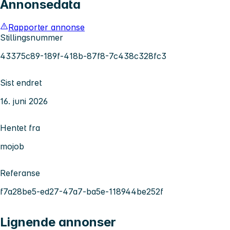
Annonsedata
Rapporter annonse
Stillingsnummer
43375c89-189f-418b-87f8-7c438c328fc3
Sist endret
16. juni 2026
Hentet fra
mojob
Referanse
f7a28be5-ed27-47a7-ba5e-118944be252f
Lignende annonser