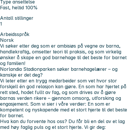
Type ansettelse
Fast, heltid 100%
Antall stillinger
1
Arbeidsspråk
Norsk
Vi søker etter deg som er ambisiøs på vegne av barna,
handlekraftig, omsetter teori til praksis, og som virkelig
ønsker å skape en god barnehage til det beste for barnet
og familien!
Norlandia Stadionparken søker barnehagelærer
– og
kanskje er det deg?
Vi leter etter en trygg medarbeider som vet hvor stor
forskjell én god relasjon kan gjøre. En som har hjertet på
rett sted, hodet fullt av fag, og som drives av å gjøre
barnas verden rikere – gjennom omsorg, utforsking og
engasjement. Som vi sier i våre verdier: En som er
kompetent og nyskapende med et stort hjerte til det beste
for barnet.
Hva kan du forvente hos oss?
Du får bli en del av et lag
med høy faglig puls og et stort hjerte.
Vi gir deg: