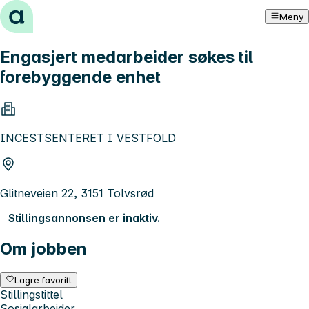
Hopp til innhold
Meny
Engasjert medarbeider søkes til
forebyggende enhet
INCESTSENTERET I VESTFOLD
Glitneveien 22, 3151 Tolvsrød
Stillingsannonsen er inaktiv.
Om jobben
Lagre favoritt
Stillingstittel
Sosialarbeider