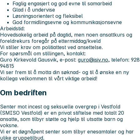
Faglig engasjert og god evne til samarbeid
Glad i å undervise
Løsningsorientert og fleksibel
God formidlingsevne og kommunikasjonsevne
Arbeidstid:
Hovedsakelig arbeid på dagtid, men noen ansattkurs og
foreldrekurs foregår på ettermiddag/kveld
Vi stiller krav om politiattest ved ansettelse.
For spørsmål om stillingen, kontakt:
Guro Kirkevold Gausvik, e-post:
guro@isiv.no
, telefon: 928
94815
Vi ser frem til å motta din søknad- og til å ønske en ny
kollega velkommen til vårt viktige arbeid!
Om bedriften
Senter mot incest og seksuelle overgrep i Vestfold
(SMISO Vestfold) er en privat stiftelse med totalt 20
ansatte, som tilbyr støtte og hjelp til utsatte barn og
voksne.
Vi er et døgnåpent senter som tilbyr enesamtaler og har
ulike gruppetilbud.