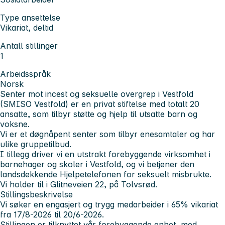
Type ansettelse
Vikariat, deltid
Antall stillinger
1
Arbeidsspråk
Norsk
Senter mot incest og seksuelle overgrep i Vestfold
(SMISO Vestfold) er en privat stiftelse med totalt 20
ansatte, som tilbyr støtte og hjelp til utsatte barn og
voksne.
Vi er et døgnåpent senter som tilbyr enesamtaler og har
ulike gruppetilbud.
I tillegg driver vi en utstrakt forebyggende virksomhet i
barnehager og skoler i Vestfold, og vi betjener den
landsdekkende Hjelpetelefonen for seksuelt misbrukte.
Vi holder til i Glitneveien 22, på Tolvsrød.
Stillingsbeskrivelse
Vi søker en engasjert og trygg medarbeider i 65% vikariat
fra 17/8-2026 til 20/6-2026.
Stillingen er tilknyttet vår forebyggende enhet, med