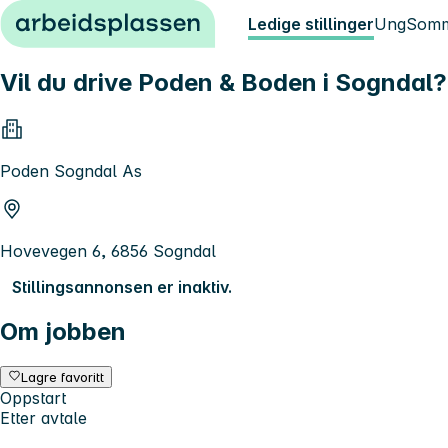
Hopp til innhold
Ledige stillinger
Ung
Somm
Vil du drive Poden & Boden i Sogndal?
Poden Sogndal As
Hovevegen 6, 6856 Sogndal
Stillingsannonsen er inaktiv.
Om jobben
Lagre favoritt
Oppstart
Etter avtale