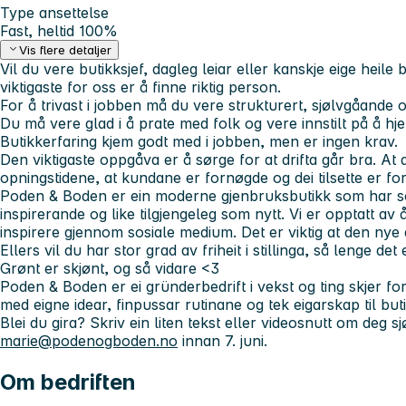
Type ansettelse
Fast, heltid 100%
Vis flere detaljer
Vil du vere butikksjef, dagleg leiar eller kanskje eige heile 
viktigaste for oss er å finne riktig person.
For å trivast i jobben må du vere strukturert, sjølvgåande
Du må vere glad i å prate med folk og vere innstilt på å h
Butikkerfaring kjem godt med i jobben, men er ingen krav.
Den viktigaste oppgåva er å sørge for at drifta går bra. At d
opningstidene, at kundane er fornøgde og dei tilsette er fo
Poden & Boden er ein moderne gjenbruksbutikk som har s
inspirerande og like tilgjengeleg som nytt. Vi er opptatt av 
inspirere gjennom sosiale medium. Det er viktig at den nye 
Ellers vil du har stor grad av friheit i stillinga, så lenge de
Grønt er skjønt, og så vidare <3
Poden & Boden er ei gründerbedrift i vekst og ting skjer fo
med eigne idear, finpussar rutinane og tek eigarskap til but
Blei du gira? Skriv ein liten tekst eller videosnutt om deg sj
marie@podenogboden.no
innan 7. juni.
Om bedriften