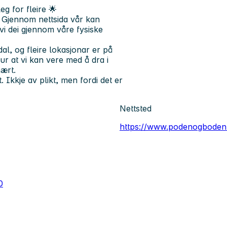
eg for fleire
🌟
. Gjennom nettsida vår kan
vi dei gjennom våre fysiske
l, og fleire lokasjonar er på
rur at vi kan vere med å dra i
nært.
. Ikkje av plikt, men fordi det er
Nettsted
https://www.podenogboden
0