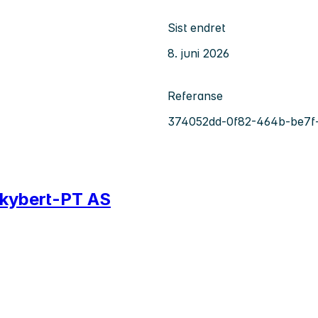
Sist endret
8. juni 2026
Referanse
374052dd-0f82-464b-be7f
 Skybert-PT AS