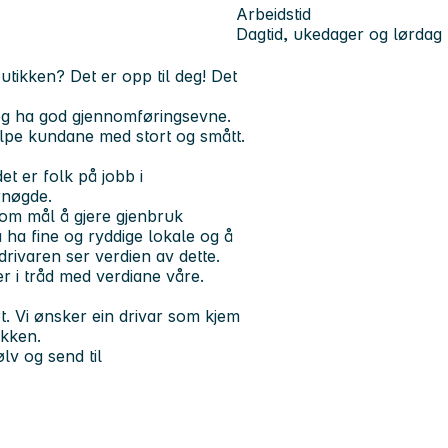
Arbeidstid
Dagtid, ukedager og lørdag
butikken? Det er opp til deg! Det
 og ha god gjennomføringsevne.
jelpe kundane med stort og smått.
et er folk på jobb i
rnøgde.
om mål å gjere gjenbruk
å ha fine og ryddige lokale og å
drivaren ser verdien av dette.
t er i tråd med verdiane våre.
rt. Vi ønsker ein drivar som kjem
ikken.
ølv og send til