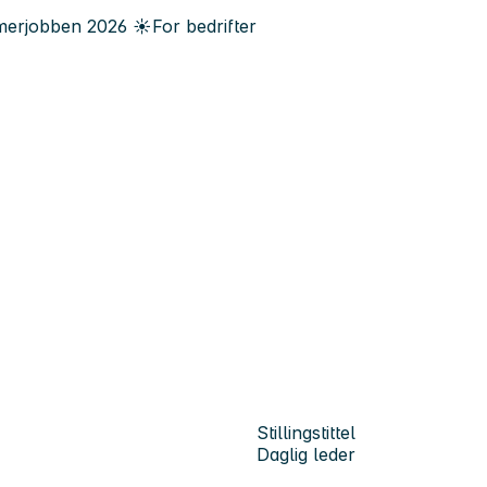
erjobben
2026
☀️
For bedrifter
Stillingstittel
Daglig leder