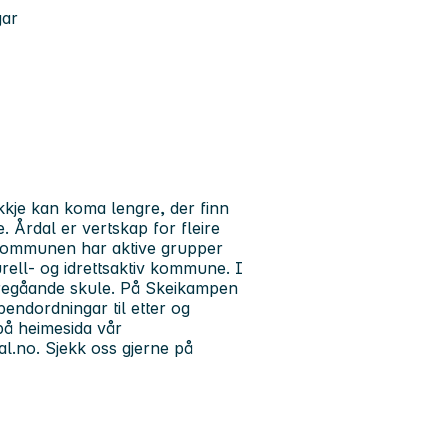
gar
kkje kan koma lengre, der finn
Årdal er vertskap for fleire
 Kommunen har aktive grupper
turell- og idrettsaktiv kommune. I
aregåande skule. På Skeikampen
pendordningar til etter og
å heimesida vår
l.no. Sjekk oss gjerne på