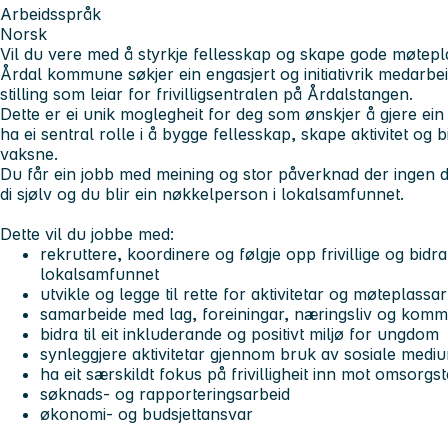
Arbeidsspråk
Norsk
Vil du vere med å styrkje fellesskap og skape gode møtepl
Årdal kommune søkjer ein engasjert og initiativrik medarbeid
stilling som leiar for frivilligsentralen på Årdalstangen.
Dette er ei unik moglegheit for deg som ønskjer å gjere ein 
ha ei sentral rolle i å bygge fellesskap, skape aktivitet og b
vaksne.
Du får ein jobb med meining og stor påverknad der ingen da
di sjølv og du blir ein nøkkelperson i lokalsamfunnet.
Dette vil du jobbe med:
rekruttere, koordinere og følgje opp frivillige og bidra t
lokalsamfunnet
utvikle og legge til rette for aktivitetar og møteplassar
samarbeide med lag, foreiningar, næringsliv og kom
bidra til eit inkluderande og positivt miljø for ungdom
synleggjere aktivitetar gjennom bruk av sosiale medi
ha eit særskildt fokus på frivilligheit inn mot omsor
søknads- og rapporteringsarbeid
økonomi- og budsjettansvar