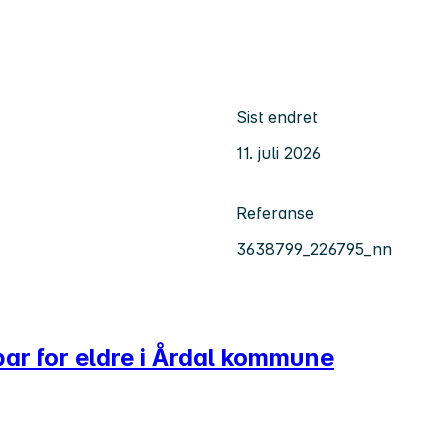
Sist endret
11. juli 2026
Referanse
3638799_226795_nn
par for eldre i Årdal kommune