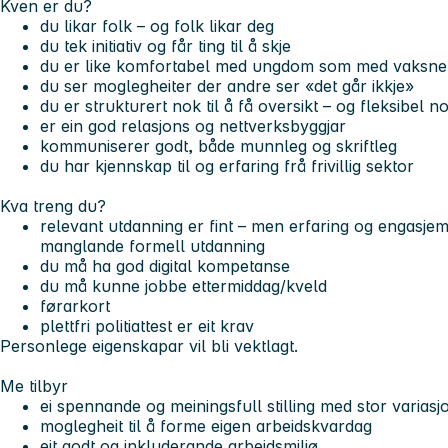
Kven er du?
du likar folk – og folk likar deg
du tek initiativ og får ting til å skje
du er like komfortabel med ungdom som med vaksne
du ser moglegheiter der andre ser «det går ikkje»
du er strukturert nok til å få oversikt – og fleksibel n
er ein god relasjons og nettverksbyggjar
kommuniserer godt, både munnleg og skriftleg
du har kjennskap til og erfaring frå frivillig sektor
Kva treng du?
relevant utdanning er fint – men erfaring og engasjem
manglande formell utdanning
du må ha god digital kompetanse
du må kunne jobbe ettermiddag/kveld
førarkort
plettfri politiattest er eit krav
Personlege eigenskapar vil bli vektlagt.
Me tilbyr
ei spennande og meiningsfull stilling med stor varias
moglegheit til å forme eigen arbeidskvardag
eit godt og inkluderande arbeidsmiljø