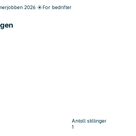
erjobben
2026
☀️
For bedrifter
ngen
Antall stillinger
1