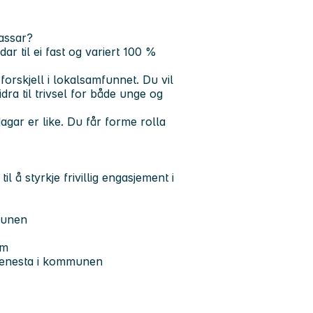
assar?
ar til ei fast og variert 100 %
forskjell i lokalsamfunnet. Du vil
idra til trivsel for både unge og
gar er like. Du får forme rolla
il å styrkje frivillig engasjement i
munen
um
gstenesta i kommunen