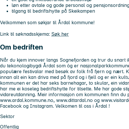
løn etter avtale og gode personal og pensjonsordnin
tilgang til bedriftshytte på Skeikampen
Velkommen som søkjar til Årdal kommune!
Link til søknadsskjema:
Søk her
Om bedriften
Når du kjem innover langs Sognefjorden og trur du snart i
du tekonologibygdi Årdal som òg er nasjonalparkkommune. 
populære festivalar med besøk av folk frå fjern og nært.
innan alt ein kan driva med på fjord og i fjell og er ein kul
kommunen er det har seks barnehagar, to skular, ein vid
har me ei koseleg bedriftshytte for tilsette. Me har gode sti
vidareutdanning. Meir informasjon om kommunen finn du p
www.ardal.kommune.no, www.dittardal.no og www.visitarda
Facebook og Instagram. Velkomen til oss i Årdal !
Sektor
Offentlig