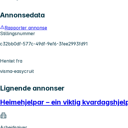
Annonsedata
Rapporter annonse
Stillingsnummer
c32bb0df-577c-49df-9ef6-3fee2993fd91
Hentet fra
visma-easycruit
Lignende annonser
Heimehjelpar – ein viktig kvardagshjel
Arbeidsgiver