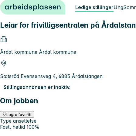
Hopp til innhold
Ledige stillinger
Ung
Somm
Leiar for frivilligsentralen på Årdalsta
Årdal kommune Årdal kommune
Statsråd Evensensveg 4, 6885 Årdalstangen
Stillingsannonsen er inaktiv.
Om jobben
Lagre favoritt
Type ansettelse
Fast, heltid 100%