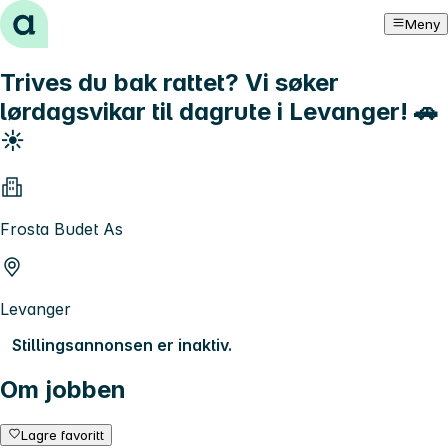
Hopp til innhold
Meny
Trives du bak rattet? Vi søker
lørdagsvikar til dagrute i Levanger! 🚗
☀️
Frosta Budet As
Levanger
Stillingsannonsen er inaktiv.
Om jobben
Lagre favoritt