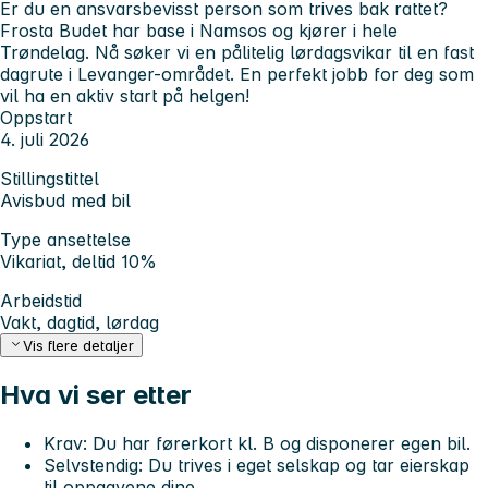
Er du en ansvarsbevisst person som trives bak rattet?
Frosta Budet har base i Namsos og kjører i hele
Trøndelag. Nå søker vi en pålitelig lørdagsvikar til en fast
dagrute i Levanger-området. En perfekt jobb for deg som
vil ha en aktiv start på helgen!
Oppstart
4. juli 2026
Stillingstittel
Avisbud med bil
Type ansettelse
Vikariat, deltid 10%
Arbeidstid
Vakt, dagtid, lørdag
Vis flere detaljer
Hva vi ser etter
Krav:
Du har førerkort kl. B og disponerer egen bil.
Selvstendig:
Du trives i eget selskap og tar eierskap
til oppgavene dine.