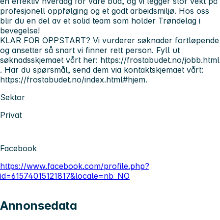
en effektiv hverdag for våre bud, og vi legger stor vekt på
profesjonell oppfølging og et godt arbeidsmiljø. Hos oss
blir du en del av et solid team som holder Trøndelag i
bevegelse!
KLAR FOR OPPSTART?
Vi vurderer søknader fortløpende
og ansetter så snart vi finner rett person. Fyll ut
søknadsskjemaet vårt her:
https://frostabudet.no/jobb.html
. Har du spørsmål, send dem via kontaktskjemaet vårt:
https://frostabudet.no/index.html#hjem
.
Sektor
Privat
Facebook
https://www.facebook.com/profile.php?
id=61574015121817&locale=nb_NO
Annonsedata