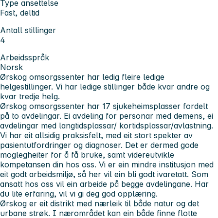
Type ansettelse
Fast, deltid
Antall stillinger
4
Arbeidsspråk
Norsk
Ørskog omsorgssenter har ledig fleire ledige
helgestillinger. Vi har ledige stillinger både kvar andre og
kvar tredje helg.
Ørskog omsorgssenter har 17 sjukeheimsplasser fordelt
på to avdelingar. Ei avdeling for personar med demens, ei
avdelingar med langtidsplassar/ kortidsplassar/avlastning.
Vi har eit allsidig praksisfelt, med eit stort spekter av
pasientutfordringer og diagnoser. Det er dermed gode
moglegheiter for å få bruke, samt videreutvikle
kompetansen din hos oss. Vi er ein mindre institusjon med
eit godt arbeidsmiljø, så her vil ein bli godt ivaretatt. Som
ansatt hos oss vil ein arbeide på begge avdelingane. Har
du lite erfaring, vil vi gi deg god opplæring.
Ørskog er eit distrikt med nærleik til både natur og det
urbane strøk. I nærområdet kan ein både finne flotte