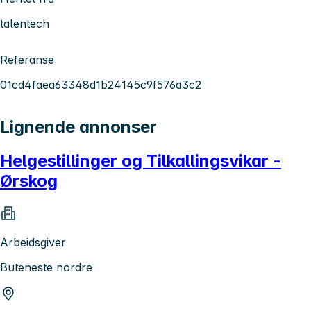
talentech
Referanse
01cd4faea63348d1b24145c9f576a3c2
Lignende annonser
Helgestillinger og Tilkallingsvikar -
Ørskog
Arbeidsgiver
Buteneste nordre