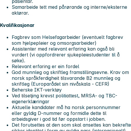
pasientar.
Samarbeide tett med pårørande og interne/eksterne
aktørar.
Kvalifikasjonar
Fagbrev som Helsefagarbeider (eventuelt fagbrev
som hjelpepleier og omsorgsarbeider)
Assistenter med relevant erfaring kan også bli
vurdert (vi oppfordrerer sjukepleiestudenter til å
søke).
Relevant erfaring er ein fordel
God munnleg og skriftleg framstillingsevne. Krav om
norsk språkferdigheit tilsvarande B2 munnleg og
skriftleg (Europarådet sin nivåskala - CEFR)
Beherske IKT-verktøy
Ved tilsetjing krevst politiattest, MRSA- og TBC-
eigenerklæringar
Aktuelle kandidater må ha norsk personnummer
eller gyldig D-nummer og formidle dette til
arbeidsgiver i god tid før oppstart i jobben.
Det forutsettes at den som skal ansettes kan bekrefte
sikker identitet i form av gyldig pass (internasjonalt)