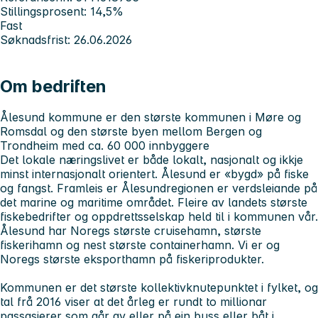
Stillingsprosent: 14,5%
Fast
Søknadsfrist: 26.06.2026
Om bedriften
Ålesund kommune er den største kommunen i Møre og
Romsdal og den største byen mellom Bergen og
Trondheim med ca. 60 000 innbyggere
Det lokale næringslivet er både lokalt, nasjonalt og ikkje
minst internasjonalt orientert. Ålesund er «bygd» på fiske
og fangst. Framleis er Ålesundregionen er verdsleiande på
det marine og maritime området. Fleire av landets største
fiskebedrifter og oppdrettsselskap held til i kommunen vår.
Ålesund har Noregs største cruisehamn, største
fiskerihamn og nest største containerhamn. Vi er og
Noregs største eksporthamn på fiskeriprodukter.
Kommunen er det største kollektivknutepunktet i fylket, og
tal frå 2016 viser at det årleg er rundt to millionar
passasjerer som går av eller på ein buss eller båt i