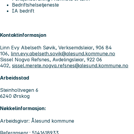
Bedriftshelsetjeneste
IA bedrift
Kontaktinformasjon
Linn Evy Abelseth Søvik, Verksemdsleiar, 906 84
106,
linn.evy.abelseth.sovik@alesund.kommune.no
Sissel Nogva Refsnes, Avdelingsleiar, 922 06
402,
sissel.merete.nogva.refsnes@alesund.kommune.no
Arbeidsstad
Steinholtvegen 6
6240 Ørskog
Nøkkelinformasjon:
Arbeidsgivar: Ålesund kommune
Referansenr.: 5141618933