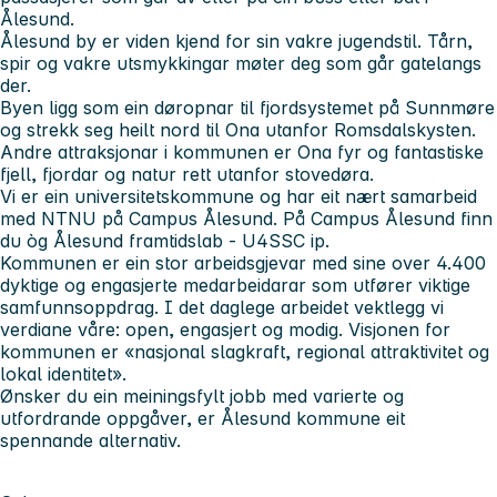
Ålesund.
Ålesund by er viden kjend for sin vakre jugendstil. Tårn,
spir og vakre utsmykkingar møter deg som går gatelangs
der.
Byen ligg som ein døropnar til fjordsystemet på Sunnmøre
og strekk seg heilt nord til Ona utanfor Romsdalskysten.
Andre attraksjonar i kommunen er Ona fyr og fantastiske
fjell, fjordar og natur rett utanfor stovedøra.
Vi er ein universitetskommune og har eit nært samarbeid
med NTNU på Campus Ålesund. På Campus Ålesund finn
du òg Ålesund framtidslab - U4SSC ip.
Kommunen er ein stor arbeidsgjevar med sine over 4.400
dyktige og engasjerte medarbeidarar som utfører viktige
samfunnsoppdrag. I det daglege arbeidet vektlegg vi
verdiane våre: open, engasjert og modig. Visjonen for
kommunen er «nasjonal slagkraft, regional attraktivitet og
lokal identitet».
Ønsker du ein meiningsfylt jobb med varierte og
utfordrande oppgåver, er Ålesund kommune eit
spennande alternativ.