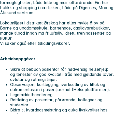
turmoglegheiter, både lette og meir utfordrande. Ein har
butikk og shopping i nærleiken, både på Digernes, Moa og
Ålesund sentrum.
Lokalmiljøet i distriktet Ørskog har elles mykje å by på.
Barne og ungdomsskule, barnehage, dagligvarebutikkar,
mange tilbod innan ma friluftsliv, idrett, treningssenter og
kultur.
Vi søker også etter tilkallingsvikarer.
Arbeidsoppgåver
Sikre at bebuar/pasientar får nødvendig helsehjelp
og tenester av god kvalitet i tråd med gjeldande lover,
avtalar og retningslinjer.
Observasjon, kartlegging, iverksetting av tiltak og
dokumentasjon i pasientjournal (Helseplattformen).
Legemiddelhandtering.
Rettleiing av pasientar, pårørande, kollegaer og
studentar.
Bidra til kvardagsmeistring og auka livskvalitet hos