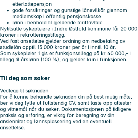
etterlattepensjon
gode forsikringer og gunstige lånevilkår gjennom
medlemskap i offentlig pensjonskasse
lønn i henhold til gjeldende tariffavtale
Nytilsatte sykepleiere i Indre Østfold kommune får 20 000
kroner i rekrutteringstillegg.
Ved fast ansettelse gjelder ordning om nedbetaling av
studielån opptil 15 000 kroner per år i inntil 10 år.
Som sykepleier 1 gis et funksjonstillegg på kr 40 000,- i
tillegg til årslønn (100 %), og gjelder kun i funksjonen.
Til deg som søker
Vedlegg til søknaden
For å kunne behandle søknaden din på best mulig måte,
ber vi deg fylle ut fullstendig CV, samt laste opp attester
og vitnemål når du søker. Dokumentasjonen på tidligere
praksis og erfaring, er viktig for beregning av din
ansiennitet og lønnsplassering ved en eventuell
ansettelse.