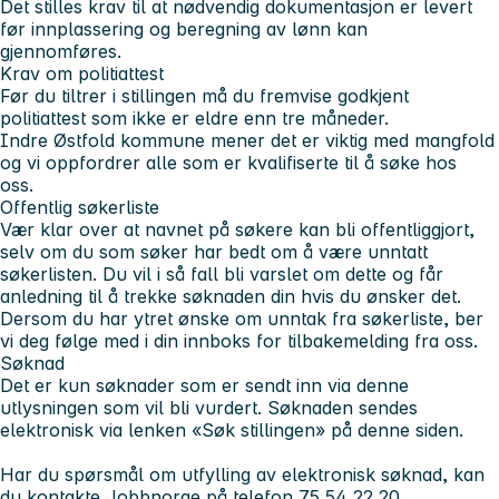
Det stilles krav til at nødvendig dokumentasjon er levert
før innplassering og beregning av lønn kan
gjennomføres.
Krav om politiattest
Før du tiltrer i stillingen må du fremvise godkjent
politiattest som ikke er eldre enn tre måneder.
Indre Østfold kommune mener det er viktig med mangfold
og vi oppfordrer alle som er kvalifiserte til å søke hos
oss.
Offentlig søkerliste
Vær klar over at navnet på søkere kan bli offentliggjort,
selv om du som søker har bedt om å være unntatt
søkerlisten. Du vil i så fall bli varslet om dette og får
anledning til å trekke søknaden din hvis du ønsker det.
Dersom du har ytret ønske om unntak fra søkerliste, ber
vi deg følge med i din innboks for tilbakemelding fra oss.
Søknad
Det er kun søknader som er sendt inn via denne
utlysningen som vil bli vurdert. Søknaden sendes
elektronisk via lenken «Søk stillingen» på denne siden.
Har du spørsmål om utfylling av elektronisk søknad, kan
du kontakte Jobbnorge på telefon 75 54 22 20.