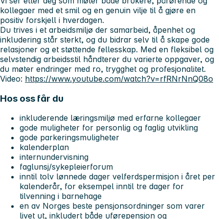
Vi ser etter deg som møter både brukere, pårørende og
kollegaer med et smil og en genuin vilje til å gjøre en
positiv forskjell i hverdagen.
Du trives i et arbeidsmiljø der samarbeid, åpenhet og
inkludering står sterkt, og du bidrar selv til å skape gode
relasjoner og et støttende fellesskap. Med en fleksibel og
selvstendig arbeidsstil håndterer du varierte oppgaver, og
du møter endringer med ro, trygghet og profesjonalitet.
Video:
https://www.youtube.com/watch?v=rfRNrNnQ08o
Hos oss får du
inkluderende læringsmiljø med erfarne kollegaer
gode muligheter for personlig og faglig utvikling
gode parkeringsmuligheter
kalenderplan
internundervisning
faglunsj/sykepleierforum
inntil tolv lønnede dager velferdspermisjon i året per
kalenderår, for eksempel inntil tre dager for
tilvenning i barnehage
en av Norges beste pensjonsordninger som varer
livet ut, inkludert både uførepensjon og