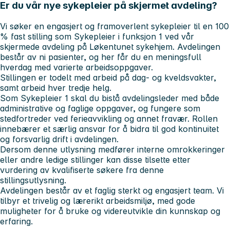
Er du vår nye sykepleier på skjermet avdeling?
Vi søker en engasjert og framoverlent sykepleier til en 100
% fast stilling som Sykepleier i funksjon 1 ved vår
skjermede avdeling på Løkentunet sykehjem. Avdelingen
består av ni pasienter, og her får du en meningsfull
hverdag med varierte arbeidsoppgaver.
Stillingen er todelt med arbeid på dag- og kveldsvakter,
samt arbeid hver tredje helg.
Som Sykepleier 1 skal du bistå avdelingsleder med både
administrative og faglige oppgaver, og fungere som
stedfortreder ved ferieavvikling og annet fravær. Rollen
innebærer et særlig ansvar for å bidra til god kontinuitet
og forsvarlig drift i avdelingen.
Dersom denne utlysning medfører interne omrokkeringer
eller andre ledige stillinger kan disse tilsette etter
vurdering av kvalifiserte søkere fra denne
stillingsutlysning.
Avdelingen består av et faglig sterkt og engasjert team. Vi
tilbyr et trivelig og lærerikt arbeidsmiljø, med gode
muligheter for å bruke og videreutvikle din kunnskap og
erfaring.