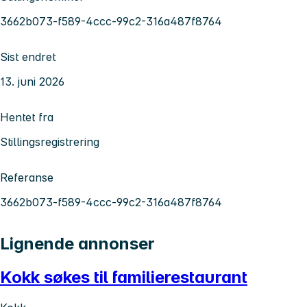
3662b073-f589-4ccc-99c2-316a487f8764
Sist endret
13. juni 2026
Hentet fra
Stillingsregistrering
Referanse
3662b073-f589-4ccc-99c2-316a487f8764
Lignende annonser
Kokk søkes til familierestaurant