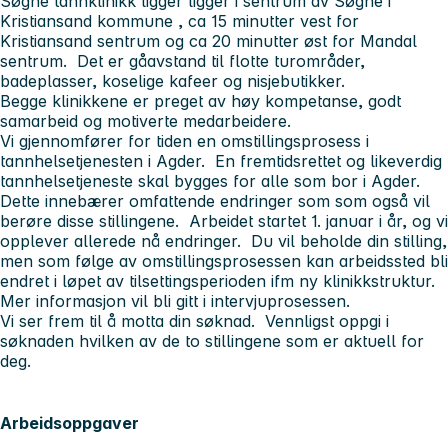
Søgne tannklinikk ligger ligger i sentrum av Søgne i
Kristiansand kommune , ca 15 minutter vest for
Kristiansand sentrum og ca 20 minutter øst for Mandal
sentrum. Det er gåavstand til flotte turområder,
badeplasser, koselige kafeer og nisjebutikker.
Begge klinikkene er preget av høy kompetanse, godt
samarbeid og motiverte medarbeidere.
Vi gjennomfører for tiden en omstillingsprosess i
tannhelsetjenesten i Agder. En fremtidsrettet og likeverdig
tannhelsetjeneste skal bygges for alle som bor i Agder.
Dette innebærer omfattende endringer som som også vil
berøre disse stillingene. Arbeidet startet 1. januar i år, og vi
opplever allerede nå endringer. Du vil beholde din stilling,
men som følge av omstillingsprosessen kan arbeidssted bli
endret i løpet av tilsettingsperioden ifm ny klinikkstruktur.
Mer informasjon vil bli gitt i intervjuprosessen.
Vi ser frem til å motta din søknad. Vennligst oppgi i
søknaden hvilken av de to stillingene som er aktuell for
deg.
Arbeidsoppgaver