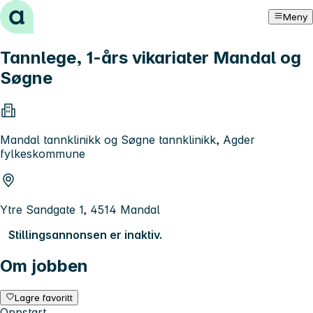
Hopp til innhold
Meny
Tannlege, 1-års vikariater Mandal og
Søgne
Mandal tannklinikk og Søgne tannklinikk, Agder
fylkeskommune
Ytre Sandgate 1, 4514 Mandal
Stillingsannonsen er inaktiv.
Om jobben
Lagre favoritt
Oppstart