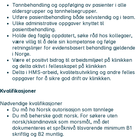
Tannbehandling og oppfølging av pasienter i alle
aldersgrupper og tannhelsegrupper.
Utføre pasientbehandling både selvstendig og i team.
Ulike administrative oppgaver knyttet til
pasientbehandling.
Holde deg faglig oppdatert, søke råd hos kollegaer,
være villig til å dele sin kompetanse og følge
retningslinjer for evidensbasert behandling gjeldende
i Norge.
Være et positivt bidrag til arbeidsmiljøet på klinikken
og delta aktivt i fellesskapet på klinikken
Delta i HMS-arbeid, kvalitetsutvikling og andre felles
oppgaver for å sikre god drift av klinikken.
Kvalifikasjoner
Nødvendige kvalifikasjoner
Du må ha Norsk autorisasjon som tannlege
Du må beherske godt norsk. For søkere uten
norsk/skandinavisk som morsmål, må det
dokumenteres et språknivå tilsvarende minimum B1
skriftlig og B2 muntlig.