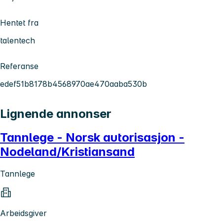
Hentet fra
talentech
Referanse
edef51b8178b4568970ae470aaba530b
Lignende annonser
Tannlege - Norsk autorisasjon -
Nodeland/Kristiansand
Tannlege
Arbeidsgiver