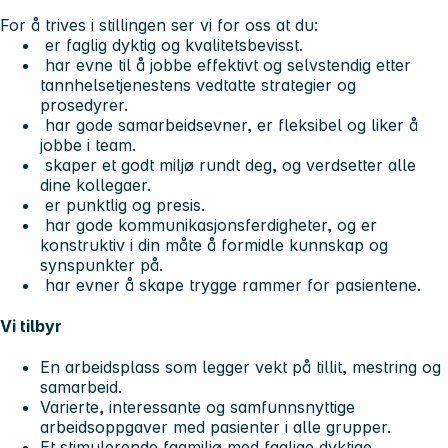
For å trives i stillingen ser vi for oss at du:
er faglig dyktig og kvalitetsbevisst.
har evne til å jobbe effektivt og selvstendig etter
tannhelsetjenestens vedtatte strategier og
prosedyrer.
har gode samarbeidsevner, er fleksibel og liker å
jobbe i team.
skaper et godt miljø rundt deg, og verdsetter alle
dine kollegaer.
er punktlig og presis.
har gode kommunikasjonsferdigheter, og er
konstruktiv i din måte å formidle kunnskap og
synspunkter på.
har evner å skape trygge rammer for pasientene.
Vi tilbyr
En arbeidsplass som legger vekt på tillit, mestring og
samarbeid.
Varierte, interessante og samfunnsnyttige
arbeidsoppgaver med pasienter i alle grupper.
Et stimulerende fagmiljø med faglige dyktige