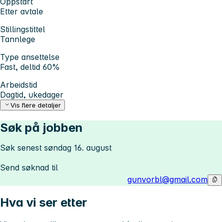
Oppstart
Etter avtale
Stillingstittel
Tannlege
Type ansettelse
Fast, deltid 60%
Arbeidstid
Dagtid, ukedager
Vis flere detaljer
Søk på jobben
Søk senest søndag 16. august
Send søknad til
gunvorbl@gmail.com
Hva vi ser etter