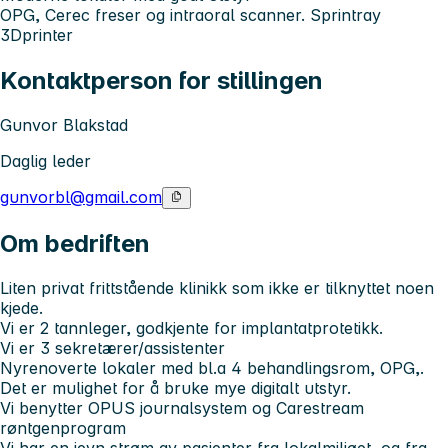
OPG, Cerec freser og intraoral scanner. Sprintray
3Dprinter
Kontaktperson for stillingen
Gunvor Blakstad
Daglig leder
gunvorbl@gmail.com
Om bedriften
Liten privat frittstående klinikk som ikke er tilknyttet noen
kjede.
Vi er 2 tannleger, godkjente for implantatprotetikk.
Vi er 3 sekretærer/assistenter
Nyrenoverte lokaler med bl.a 4 behandlingsrom, OPG,.
Det er mulighet for å bruke mye digitalt utstyr.
Vi benytter OPUS journalsystem og Carestream
røntgenprogram
Vi har en jevn strøm av pasienter fra lokalmiljøet, og fra