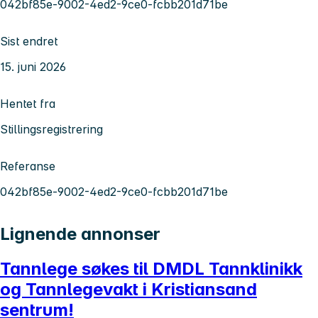
042bf85e-9002-4ed2-9ce0-fcbb201d71be
Sist endret
15. juni 2026
Hentet fra
Stillingsregistrering
Referanse
042bf85e-9002-4ed2-9ce0-fcbb201d71be
Lignende annonser
Tannlege søkes til DMDL Tannklinikk
og Tannlegevakt i Kristiansand
sentrum!