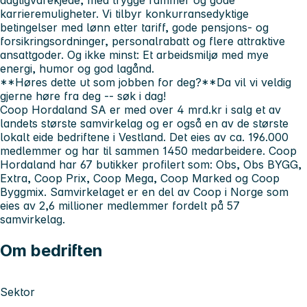
karrieremuligheter. Vi tilbyr konkurransedyktige
betingelser med lønn etter tariff, gode pensjons- og
forsikringsordninger, personalrabatt og flere attraktive
ansattgoder. Og ikke minst: Et arbeidsmiljø med mye
energi, humor og god lagånd.
**Høres dette ut som jobben for deg?**Da vil vi veldig
gjerne høre fra deg -- søk i dag!
Coop Hordaland SA er med over 4 mrd.kr i salg et av
landets største samvirkelag og er også en av de største
lokalt eide bedriftene i Vestland. Det eies av ca. 196.000
medlemmer og har til sammen 1450 medarbeidere. Coop
Hordaland har 67 butikker profilert som: Obs, Obs BYGG,
Extra, Coop Prix, Coop Mega, Coop Marked og Coop
Byggmix. Samvirkelaget er en del av Coop i Norge som
eies av 2,6 millioner medlemmer fordelt på 57
samvirkelag.
Om bedriften
Sektor