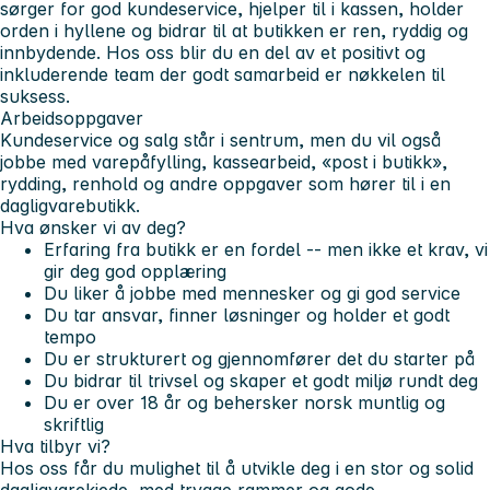
sørger for god kundeservice, hjelper til i kassen, holder
orden i hyllene og bidrar til at butikken er ren, ryddig og
innbydende. Hos oss blir du en del av et positivt og
inkluderende team der godt samarbeid er nøkkelen til
suksess.
Arbeidsoppgaver
Kundeservice og salg står i sentrum, men du vil også
jobbe med varepåfylling, kassearbeid, «post i butikk»,
rydding, renhold og andre oppgaver som hører til i en
dagligvarebutikk.
Hva ønsker vi av deg?
Erfaring fra butikk er en fordel -- men ikke et krav, vi
gir deg god opplæring
Du liker å jobbe med mennesker og gi god service
Du tar ansvar, finner løsninger og holder et godt
tempo
Du er strukturert og gjennomfører det du starter på
Du bidrar til trivsel og skaper et godt miljø rundt deg
Du er over 18 år og behersker norsk muntlig og
skriftlig
Hva tilbyr vi?
Hos oss får du mulighet til å utvikle deg i en stor og solid
dagligvarekjede, med trygge rammer og gode