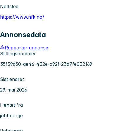
Nettsted
https://www.nfk.no/
Annonsedata
Rapporter annonse
Stillingsnummer
35f39d50-ae46-432e-a92f-23a7fe032169
Sist endret
29. mai 2026
Hentet fra
jobbnorge
Referanse