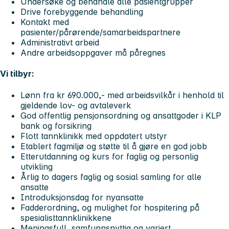
Undersøke og behandle alle pasientgrupper
Drive forebyggende behandling
Kontakt med
pasienter/pårørende/samarbeidspartnere
Administrativt arbeid
Andre arbeidsoppgaver må påregnes
Vi tilbyr:
Lønn fra kr 690.000,- med arbeidsvilkår i henhold til
gjeldende lov- og avtaleverk
God offentlig pensjonsordning og ansattgoder i KLP
bank og forsikring
Flott tannklinikk med oppdatert utstyr
Etablert fagmiljø og støtte til å gjøre en god jobb
Etterutdanning og kurs for faglig og personlig
utvikling
Årlig to dagers faglig og sosial samling for alle
ansatte
Introduksjonsdag for nyansatte
Fadderordning, og mulighet for hospitering på
spesialisttannklinikkene
Meningsfull, samfunnsnyttig og variert