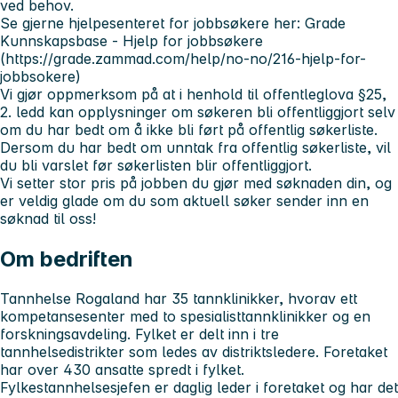
ved behov.
Se gjerne hjelpesenteret for jobbsøkere her: Grade
Kunnskapsbase - Hjelp for jobbsøkere
(https://grade.zammad.com/help/no-no/216-hjelp-for-
jobbsokere)
Vi gjør oppmerksom på at i henhold til offentleglova §25,
2. ledd kan opplysninger om søkeren bli offentliggjort selv
om du har bedt om å ikke bli ført på offentlig søkerliste.
Dersom du har bedt om unntak fra offentlig søkerliste, vil
du bli varslet før søkerlisten blir offentliggjort.
Vi setter stor pris på jobben du gjør med søknaden din, og
er veldig glade om du som aktuell søker sender inn en
søknad til oss!
Om bedriften
Tannhelse Rogaland har 35 tannklinikker, hvorav ett
kompetansesenter med to spesialisttannklinikker og en
forskningsavdeling. Fylket er delt inn i tre
tannhelsedistrikter som ledes av distriktsledere. Foretaket
har over 430 ansatte spredt i fylket.
Fylkestannhelsesjefen er daglig leder i foretaket og har det