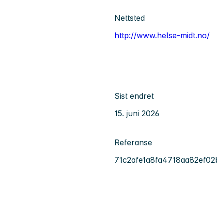
Nettsted
http://www.helse-midt.no/
Sist endret
15. juni 2026
Referanse
71c2afe1a8fa4718aa82ef0