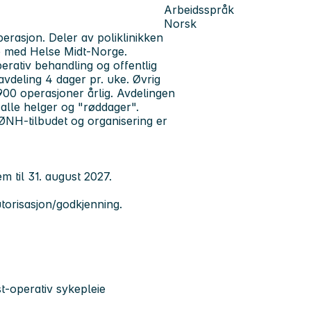
Arbeidsspråk
Norsk
erasjon. Deler av poliklinikken
ale med Helse Midt-Norge.
erativ behandling og offentlig
vdeling 4 dager pr. uke. Øvrig
 900 operasjoner årlig. Avdelingen
alle helger og "røddager".
ØNH-tilbudet og organisering er
em til 31. august 2027.
torisasjon/godkjenning.
st-operativ sykepleie