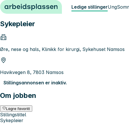
Hopp til innhold
Ledige stillinger
Ung
Somm
Sykepleier
Øre, nese og hals, Klinikk for kirurgi, Sykehuset Namsos
Havikvegen 8, 7803 Namsos
Stillingsannonsen er inaktiv.
Om jobben
Lagre favoritt
Stillingstittel
Sykepleier