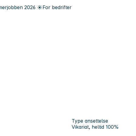
erjobben
2026
☀️
For bedrifter
Type ansettelse
Vikariat, heltid 100%