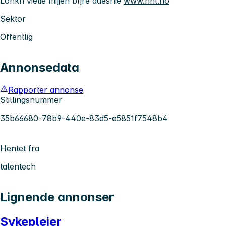
Lohkh vielie mijjen bïjre daesnie
www.hnt.no
Sektor
Offentlig
Annonsedata
Rapporter annonse
Stillingsnummer
35b66680-78b9-440e-83d5-e5851f7548b4
Hentet fra
talentech
Lignende annonser
Sykepleier