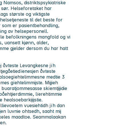
 Namsos, distriktspsykiatriske
i sør. Helseforetaket har
s største og viktigste
elsetjeneste til det beste for
 som er pasientbehandling,
ing av helsepersonell.
ile befolkningens mangfold og vi
s, uansett kjønn, alder,
mme gjelder dersom du har hatt
ej åvteste Levangkesne jïh
tjegåetiedïenesjen åvteste
ealsoegïehtelimmesne medtie 3
es gïehtelimmijste. Mijjieh
buaratjommesasse skïemtjijidie
jebåehtjierdimmie, lïerehtimmie
 healsoebarkijijstie.
ellievoetem vuesiehtidh jïh dan
en luvnie ohtsedh, saaht mij
nihkeles maadtoe. Seammalaakan
en.