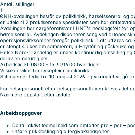
Antall stillinger
1
ØNH-avdelingen består av poliklinikk, hørselssentral og op
er utleid til 2 praktiserende spesialister som har driftsavt
Avdelingen har sørgeforansvar i HNT's nedslagsfelt for op
hørselsentral. Avdelingen disponerer seng ved ortopedisk a
operasjonsvirksomhet foregår poliklinisk. I alt utføres ca.
er stengt 4 uker om sommeren, jul-nyttår og påskeuka og 
Helse Nord-Trøndelag er under kontinuerlig omstilling og 
derav en naturlig del.
Arbeidstid kl. 08.00 - 15.30/16.00 hverdager.
Vi søker vikar for sykepleier poliklinikk.
Stillingen er ledig fra 10. august 2026 og vikariatet vil gå fr
For helsepersonell etter helsepersonelloven kreves det au
Nærmere oppstart etter avtale.
Arbeidsoppgaver
Delta i aktivt teamarbeid som omfatter pre – per – po
Utføre prikktesting og allergivaksinasjoner