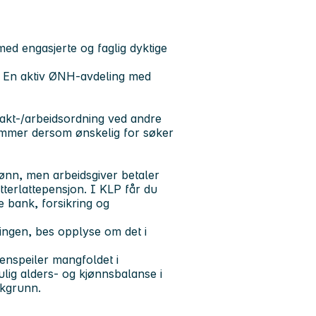
med engasjerte og faglig dyktige
. En aktiv ØNH-avdeling med
vakt-/arbeidsordning ved andre
rammer dersom ønskelig for søker
ønn, men arbeidsgiver betaler
terlattepensjon. I KLP får du
 bank, forsikring og
lingen, bes opplyse om det i
jenspeiler mangfoldet i
lig alders- og kjønnsbalanse i
akgrunn.