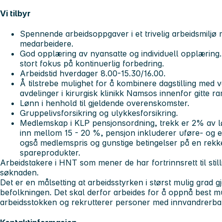
Vi tilbyr
Spennende arbeidsoppgaver i et trivelig arbeidsmiljø 
medarbeidere.
God opplæring av nyansatte og individuell opplæring
stort fokus på kontinuerlig forbedring.
Arbeidstid hverdager 8.00-15.30/16.00.
Å tilstrebe mulighet for å kombinere dagstilling med 
avdelinger i kirurgisk klinikk Namsos innenfor gitte 
Lønn i henhold til gjeldende overenskomster.
Gruppelivsforsikring og ulykkesforsikring.
Medlemskap i KLP pensjonsordning, trekk er 2% av l
inn mellom 15 - 20 %, pensjon inkluderer uføre- og et
også medlemspris og gunstige betingelser på en rekke
spareprodukter.
Arbeidstakere i HNT som mener de har fortrinnsrett til stil
søknaden.
Det er en målsetting at arbeidsstyrken i størst mulig grad g
befolkningen. Det skal derfor arbeides for å oppnå best mu
arbeidsstokken og rekrutterer personer med innvandrerb