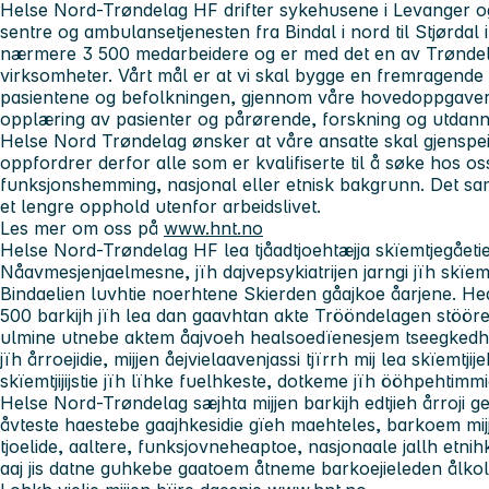
Helse Nord-Trøndelag HF drifter sykehusene i Levanger og
sentre og ambulansetjenesten fra Bindal i nord til Stjørdal 
nærmere 3 500 medarbeidere og er med det en av Trøndelag
virksomheter. Vårt mål er at vi skal bygge en fremragende h
pasientene og befolkningen, gjennom våre hovedoppgaver
opplæring av pasienter og pårørende, forskning og utdann
Helse Nord Trøndelag ønsker at våre ansatte skal gjenspe
oppfordrer derfor alle som er kvalifiserte til å søke hos os
funksjonshemming, nasjonal eller etnisk bakgrunn. Det sa
et lengre opphold utenfor arbeidslivet.
Les mer om oss på
www.hnt.no
Helse Nord-Trøndelag HF lea tjåadtjoehtæjja skïemtjegåeti
Nåavmesjenjaelmesne, jïh dajvepsykiatrijen jarngi jïh skïem
Bindaelien luvhtie noerhtene Skierden gåajkoe åarjene. H
500 barkijh jïh lea dan gaavhtan akte Trööndelagen stöörem
ulmine utnebe aktem åajvoeh healsoedïenesjem tseegkedh 
jïh årroejidie, mijjen åejvielaavenjassi tjïrrh mij lea skïemtji
skïemtjijijstie jïh lïhke fuelhkeste, dotkeme jïh ööhpehtimmie
Helse Nord-Trøndelag sæjhta mijjen barkijh edtjieh årroji g
åvteste haestebe gaajhkesidie gïeh maehteles, barkoem mijj
tjoelide, aaltere, funksjovneheaptoe, nasjonaale jallh et
aaj jis datne guhkebe gaatoem åtneme barkoejieleden ålkol