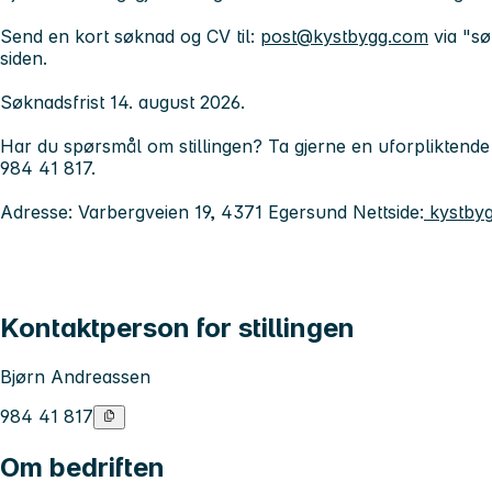
Send en kort søknad og CV til:
post@kystbygg.com
via
"søk
siden.
Søknadsfrist 14. august 2026.
Har du spørsmål om stillingen?
Ta gjerne en uforpliktend
984 41 817
.
Adresse:
Varbergveien 19, 4371 Egersund
Nettside:
kystbyg
Kontaktperson for stillingen
Bjørn Andreassen
984 41 817
Om bedriften