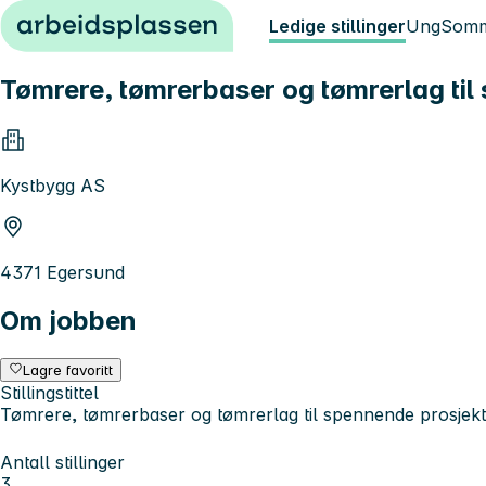
Hopp til innhold
Ledige stillinger
Ung
Somm
Tømrere, tømrerbaser og tømrerlag til
Kystbygg AS
4371 Egersund
Om jobben
Lagre favoritt
Stillingstittel
Tømrere, tømrerbaser og tømrerlag til spennende prosjekt
Antall stillinger
3