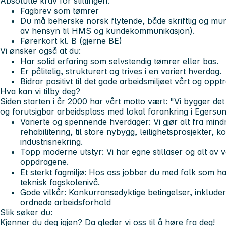
Absolutte krav for stillingen:
Fagbrev som tømrer
Du må beherske norsk flytende, både skriftlig og muntl
av hensyn til HMS og kundekommunikasjon).
Førerkort kl. B (gjerne BE)
Vi ønsker også at du:
Har solid erfaring som selvstendig tømrer eller bas.
Er pålitelig, strukturert og trives i en variert hverdag.
Bidrar positivt til det gode arbeidsmiljøet vårt og oppt
Hva kan vi tilby deg?
Siden starten i år 2000 har vårt motto vært:
"Vi bygger det
og forutsigbar arbeidsplass med lokal forankring i Egersun
Varierte og spennende hverdager:
Vi gjør alt fra min
rehabilitering, til store nybygg, leilighetsprosjekter, 
industrisnekring.
Topp moderne utstyr:
Vi har egne stillaser og alt av v
oppdragene.
Et sterkt fagmiljø:
Hos oss jobber du med folk som ha
teknisk fagskolenivå.
Gode vilkår:
Konkurransedyktige betingelser,
inkluder
ordnede arbeidsforhold
Slik søker du:
Kjenner du deg igjen? Da gleder vi oss til å høre fra deg!