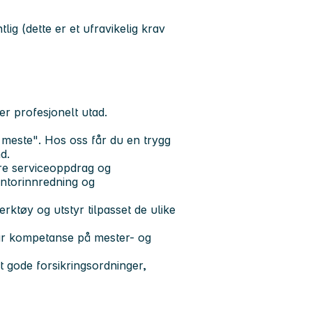
ig (dette er et ufravikelig krav
rer profesjonelt utad.
 meste"
. Hos oss får du en trygg
d.
dre serviceoppdrag og
kontorinnredning og
erktøy og utstyr tilpasset de ulike
r kompetanse på mester- og
t gode forsikringsordninger,