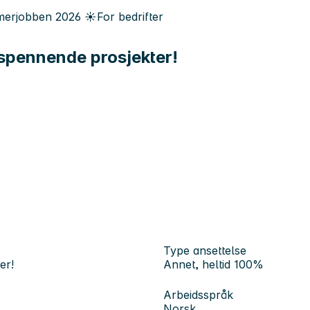
erjobben
2026
☀️
For bedrifter
 spennende prosjekter!
Type ansettelse
er!
Annet, heltid 100%
Arbeidsspråk
Norsk