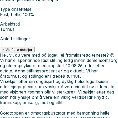
Type ansettelse
Fast, heltid 100%
Arbeidstid
Turnus
Antall stillinger
1
Vis flere detaljer
Hei, vil du vere med på laget i ei framtidsretta teneste? 😊
Vi har ei spenannde fast stilling ledig innan demensomsorg
og alderspsykiatri, med oppstart 10.08.26, eller etter
avtale. Anna stillingsprosent er og aktuelt. Vi har
årsturnus, og stillinga er i tredelt turnus.
Vi søkjer etter ein engasjert og dyktig helsefagarbeidar
eller hjelpepleiar som ynskjer å vere ein del av ei teneste
med visjonen «saman blir vi sterkare». Vi søkjer etter deg
som har ynskje om å vere ein viktig verdiberar knytt til
kunnskap, omsorg, mot og tillit.
Gotatoppen er omsorgsbustadar med bemanning heile