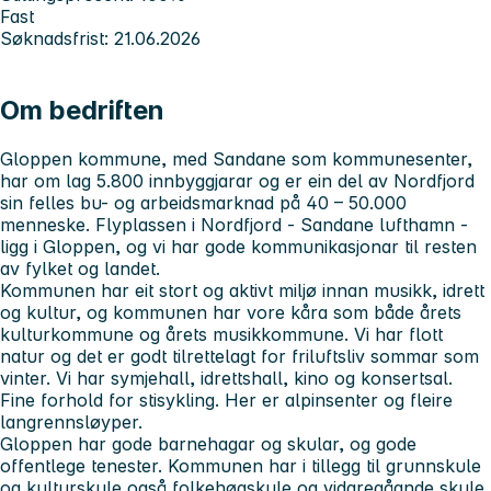
Fast
Søknadsfrist: 21.06.2026
Om bedriften
Gloppen kommune, med Sandane som kommunesenter,
har om lag 5.800 innbyggjarar og er ein del av Nordfjord
sin felles bu- og arbeidsmarknad på 40 – 50.000
menneske. Flyplassen i Nordfjord - Sandane lufthamn -
ligg i Gloppen, og vi har gode kommunikasjonar til resten
av fylket og landet.
Kommunen har eit stort og aktivt miljø innan musikk, idrett
og kultur, og kommunen har vore kåra som både årets
kulturkommune og årets musikkommune. Vi har flott
natur og det er godt tilrettelagt for friluftsliv sommar som
vinter. Vi har symjehall, idrettshall, kino og konsertsal.
Fine forhold for stisykling. Her er alpinsenter og fleire
langrennsløyper.
Gloppen har gode barnehagar og skular, og gode
offentlege tenester. Kommunen har i tillegg til grunnskule
og kulturskule også folkehøgskule og vidaregåande skule.