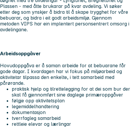
døgnet med tre avdelingar - Lyngtunet, Bregnetunet og
Plassen - med åtte brukarar på kvar avdeling. Vi søker
etter deg som ynskjer å bidra til å skape trygghet for våre
bebuarar, og bidra i eit godt arbeidsmiljø. Gjennom
metoden VIPS har ein implentert personsentrert omsorg i
avdelingane.
Arbeidsoppgåver
Hovudoppgåva er å saman arbeide for at bebuarane får
gode dagar. I kvardagen har vi fokus på miljøarbeid og
aktivitetar tilpassa den enkelte, i tett samarbeid med
pårørande.
praktisk hjelp og tilrettelegging for at dei som bur der
skal få gjennomført sine daglege primæroppgåver
følgje opp aktivitetsplan
legemiddelhandtering
dokumentasjon
tverrfagleg samarbeid
rettleie elevar og lærlingar