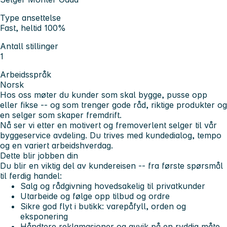
Type ansettelse
Fast, heltid 100%
Antall stillinger
1
Arbeidsspråk
Norsk
Hos oss møter du kunder som skal bygge, pusse opp
eller fikse -- og som trenger gode råd, riktige produkter og
en selger som skaper fremdrift.
Nå ser vi etter en
motivert og fremoverlent selger til vår
byggeservice
avdeling. Du trives med kundedialog, tempo
og en variert arbeidshverdag.
Dette blir jobben din
Du blir en viktig del av kundereisen -- fra første spørsmål
til ferdig handel:
Salg og rådgivning hovedsakelig til privatkunder
Utarbeide og følge opp tilbud og ordre
Sikre god flyt i butikk: varepåfyll, orden og
eksponering
Håndtere reklamasjoner og avvik på en ryddig måte