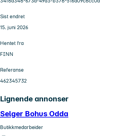
34f8a348-673d-49d3-b378-516a09c8cc0d
Sist endret
15. juni 2026
Hentet fra
FINN
Referanse
462345732
Lignende annonser
Selger Bohus Odda
Butikkmedarbeider