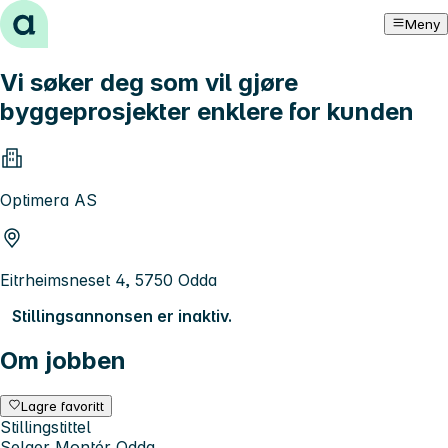
Hopp til innhold
Meny
Vi søker deg som vil gjøre
byggeprosjekter enklere for kunden
Optimera AS
Eitrheimsneset 4, 5750 Odda
Stillingsannonsen er inaktiv.
Om jobben
Lagre favoritt
Stillingstittel
Selger Montér Odda