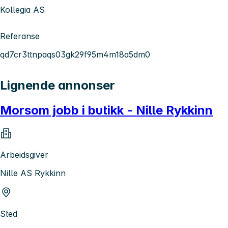
Kollegia AS
Referanse
qd7cr3ttnpaqs03gk29f95m4m18a5dm0
Lignende annonser
Morsom jobb i butikk - Nille Rykkinn
Arbeidsgiver
Nille AS Rykkinn
Sted