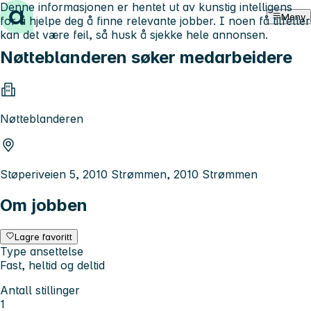
Denne informasjonen er hentet ut av kunstig intelligens
Hopp til innhold
Meny
for å hjelpe deg å finne relevante jobber. I noen få tilfeller
kan det være feil, så husk å sjekke hele annonsen.
Nøtteblanderen søker medarbeidere
Nøtteblanderen
Støperiveien 5, 2010 Strømmen, 2010 Strømmen
Om jobben
Lagre favoritt
Type ansettelse
Fast, heltid og deltid
Antall stillinger
1