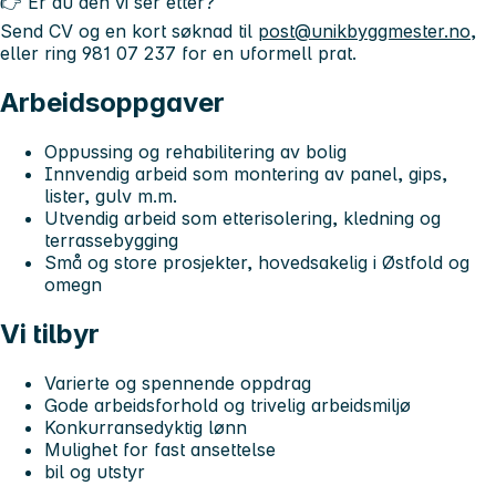
👉 Er du den vi ser etter?
Send CV og en kort søknad til
post@unikbyggmester.no
,
eller ring 981 07 237 for en uformell prat.
Arbeidsoppgaver
Oppussing og rehabilitering av bolig
Innvendig arbeid som montering av panel, gips,
lister, gulv m.m.
Utvendig arbeid som etterisolering, kledning og
terrassebygging
Små og store prosjekter, hovedsakelig i Østfold og
omegn
Vi tilbyr
Varierte og spennende oppdrag
Gode arbeidsforhold og trivelig arbeidsmiljø
Konkurransedyktig lønn
Mulighet for fast ansettelse
bil og utstyr