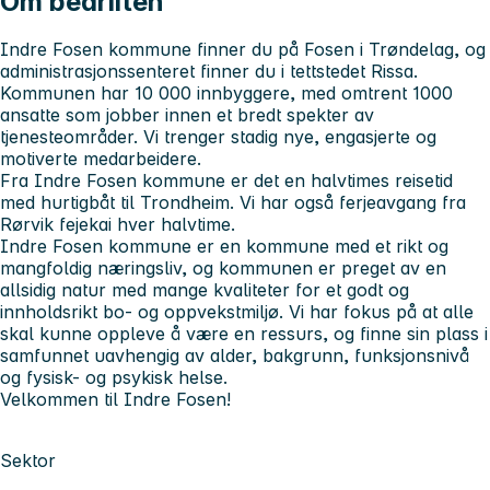
Om bedriften
Indre Fosen kommune finner du på Fosen i Trøndelag, og
administrasjonssenteret finner du i tettstedet Rissa.
Kommunen har 10 000 innbyggere, med omtrent 1000
ansatte som jobber innen et bredt spekter av
tjenesteområder. Vi trenger stadig nye, engasjerte og
motiverte medarbeidere.
Fra Indre Fosen kommune er det en halvtimes reisetid
med hurtigbåt til Trondheim. Vi har også ferjeavgang fra
Rørvik fejekai hver halvtime.
Indre Fosen kommune er en kommune med et rikt og
mangfoldig næringsliv, og kommunen er preget av en
allsidig natur med mange kvaliteter for et godt og
innholdsrikt bo- og oppvekstmiljø. Vi har fokus på at alle
skal kunne oppleve å være en ressurs, og finne sin plass i
samfunnet uavhengig av alder, bakgrunn, funksjonsnivå
og fysisk- og psykisk helse.
Velkommen til Indre Fosen!
Sektor