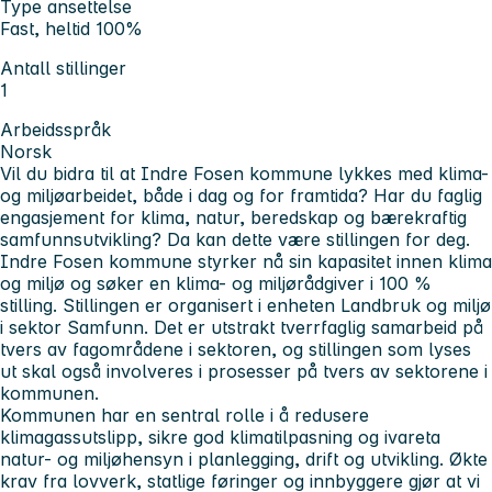
Type ansettelse
Fast, heltid 100%
Antall stillinger
1
Arbeidsspråk
Norsk
Vil du bidra til at Indre Fosen kommune lykkes med klima-
og miljøarbeidet, både i dag og for framtida? Har du faglig
engasjement for klima, natur, beredskap og bærekraftig
samfunnsutvikling? Da kan dette være stillingen for deg.
Indre Fosen kommune styrker nå sin kapasitet innen klima
og miljø og søker en klima- og miljørådgiver i 100 %
stilling. Stillingen er organisert i enheten Landbruk og miljø
i sektor Samfunn. Det er utstrakt tverrfaglig samarbeid på
tvers av fagområdene i sektoren, og stillingen som lyses
ut skal også involveres i prosesser på tvers av sektorene i
kommunen.
Kommunen har en sentral rolle i å redusere
klimagassutslipp, sikre god klimatilpasning og ivareta
natur- og miljøhensyn i planlegging, drift og utvikling. Økte
krav fra lovverk, statlige føringer og innbyggere gjør at vi