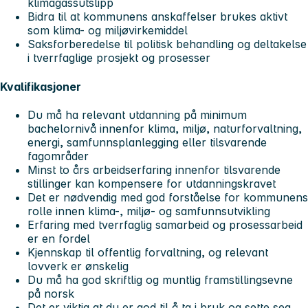
klimagassutslipp
Bidra til at kommunens anskaffelser brukes aktivt
som klima- og miljøvirkemiddel
Saksforberedelse til politisk behandling og deltakelse
i tverrfaglige prosjekt og prosesser
Kvalifikasjoner
Du må ha relevant utdanning på minimum
bachelornivå innenfor klima, miljø, naturforvaltning,
energi, samfunnsplanlegging eller tilsvarende
fagområder
Minst to års arbeidserfaring innenfor tilsvarende
stillinger kan kompensere for utdanningskravet
Det er nødvendig med god forståelse for kommunens
rolle innen klima-, miljø- og samfunnsutvikling
Erfaring med tverrfaglig samarbeid og prosessarbeid
er en fordel
Kjennskap til offentlig forvaltning, og relevant
lovverk er ønskelig
Du må ha god skriftlig og muntlig framstillingsevne
på norsk
Det er viktig at du er god til å ta i bruk og sette seg