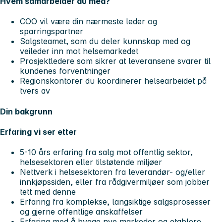
Hvem samarbeider du med?
COO vil være din nærmeste leder og
sparringspartner
Salgsteamet, som du deler kunnskap med og
veileder inn mot helsemarkedet
Prosjektledere som sikrer at leveransene svarer til
kundenes forventninger
Regionskontorer du koordinerer helsearbeidet på
tvers av
Din bakgrunn
Erfaring vi ser etter
5-10 års erfaring fra salg mot offentlig sektor,
helsesektoren eller tilstøtende miljøer
Nettverk i helsesektoren fra leverandør- og/eller
innkjøpssiden, eller fra rådgivermiljøer som jobber
tett med denne
Erfaring fra komplekse, langsiktige salgsprosesser
og gjerne offentlige anskaffelser
Erfaring med å bygge nye markeder og etablere