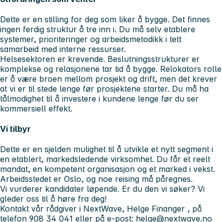
Dette er en stilling for deg som liker å bygge. Det finnes
ingen ferdig struktur å tre inn i. Du må selv etablere
systemer, prioriteringer og arbeidsmetodikk i tett
samarbeid med interne ressurser.
Helsesektoren er krevende. Beslutningsstrukturer er
komplekse og relasjonene tar tid å bygge. Relokators rolle
er å være broen mellom prosjekt og drift, men det krever
at vi er til stede lenge før prosjektene starter. Du må ha
tålmodighet til å investere i kundene lenge før du ser
kommersiell effekt.
Vi tilbyr
Dette er en sjelden mulighet til å utvikle et nytt segment i
en etablert, markedsledende virksomhet. Du får et reelt
mandat, en kompetent organisasjon og et marked i vekst.
Arbeidsstedet er Oslo, og noe reising må påregnes.
Vi vurderer kandidater løpende.
Er du den vi søker? Vi
gleder oss til å høre fra deg!
Kontakt vår rådgiver i NextWave,
Helge Finanger
, på
telefon
908 34 041
eller på e-post:
helge@nextwave.no