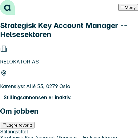
Hopp til innhold
Meny
Strategisk Key Account Manager --
Helsesektoren
RELOKATOR AS
Karenslyst Allé 53, 0279 Oslo
Stillingsannonsen er inaktiv.
Om jobben
Lagre favoritt
Stillingstittel
Strategisk Key Account Manager – Helsesektoren