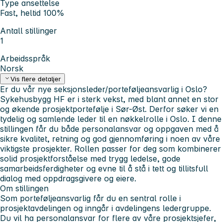
Type ansettelse
Fast, heltid 100%
Antall stillinger
1
Arbeidsspråk
Norsk
Vis flere detaljer
Er du vår nye seksjonsleder/porteføljeansvarlig i Oslo?
Sykehusbygg HF er i sterk vekst, med blant annet en stor
og økende prosjektportefølje i Sør-Øst. Derfor søker vi en
tydelig og samlende leder til en nøkkelrolle i Oslo. I denne
stillingen får du både personalansvar og oppgaven med å
sikre kvalitet, retning og god gjennomføring i noen av våre
viktigste prosjekter. Rollen passer for deg som kombinerer
solid prosjektforståelse med trygg ledelse, gode
samarbeidsferdigheter og evne til å stå i tett og tillitsfull
dialog med oppdragsgivere og eiere.
Om stillingen
Som porteføljeansvarlig får du en sentral rolle i
prosjektavdelingen og inngår i avdelingens ledergruppe.
Du vil ha personalansvar for flere av våre prosjektsjefer,