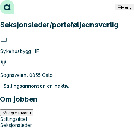
Hopp til innhold
Meny
Seksjonsleder/porteføljeansvarlig
Sykehusbygg HF
Sognsveien, 0855 Oslo
Stillingsannonsen er inaktiv.
Om jobben
Lagre favoritt
Stillingstittel
Seksjonsleder