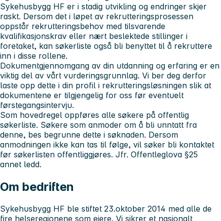
Sykehusbygg HF er i stadig utvikling og endringer skjer
raskt. Dersom det i løpet av rekrutteringsprosessen
oppstår rekrutteringsbehov med tilsvarende
kvalifikasjonskrav eller nært beslektede stillinger i
foretaket, kan søkerliste også bli benyttet til å rekruttere
inn i disse rollene.
Dokumentgjennomgang av din utdanning og erfaring er en
viktig del av vårt vurderingsgrunnlag. Vi ber deg derfor
laste opp dette i din profil i rekrutteringsløsningen slik at
dokumentene er tilgjengelig for oss før eventuelt
førstegangsintervju.
Som hovedregel oppføres alle søkere på offentlig
søkerliste. Søkere som anmoder om å bli unntatt fra
denne, bes begrunne dette i søknaden. Dersom
anmodningen ikke kan tas til følge, vil søker bli kontaktet
før søkerlisten offentliggjøres. Jfr. Offentleglova §25
annet ledd.
Om bedriften
Sykehusbygg HF ble stiftet 23.oktober 2014 med alle de
fire helseregionene som eiere. Vi sikrer et nasjonalt