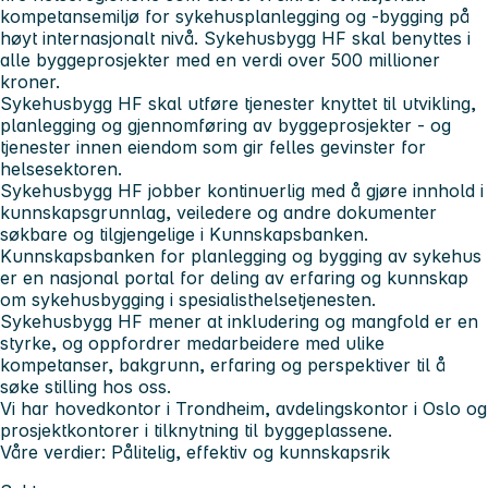
kompetansemiljø for sykehusplanlegging og -bygging på
høyt internasjonalt nivå. Sykehusbygg HF skal benyttes i
alle byggeprosjekter med en verdi over 500 millioner
kroner.
Sykehusbygg HF skal utføre tjenester knyttet til utvikling,
planlegging og gjennomføring av byggeprosjekter - og
tjenester innen eiendom som gir felles gevinster for
helsesektoren.
Sykehusbygg HF jobber kontinuerlig med å gjøre innhold i
kunnskapsgrunnlag, veiledere og andre dokumenter
søkbare og tilgjengelige i Kunnskapsbanken.
Kunnskapsbanken for planlegging og bygging av sykehus
er en nasjonal portal for deling av erfaring og kunnskap
om sykehusbygging i spesialisthelsetjenesten.
Sykehusbygg HF mener at inkludering og mangfold er en
styrke, og oppfordrer medarbeidere med ulike
kompetanser, bakgrunn, erfaring og perspektiver til å
søke stilling hos oss.
Vi har hovedkontor i Trondheim, avdelingskontor i Oslo og
prosjektkontorer i tilknytning til byggeplassene.
Våre verdier: Pålitelig, effektiv og kunnskapsrik