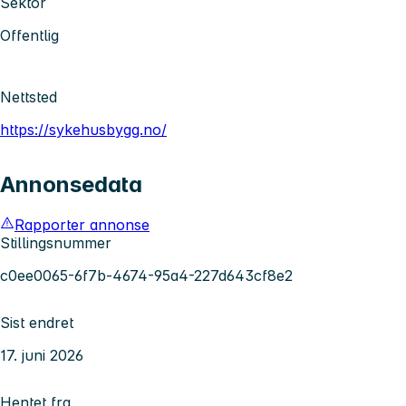
Sektor
Offentlig
Nettsted
https://sykehusbygg.no/
Annonsedata
Rapporter annonse
Stillingsnummer
c0ee0065-6f7b-4674-95a4-227d643cf8e2
Sist endret
17. juni 2026
Hentet fra