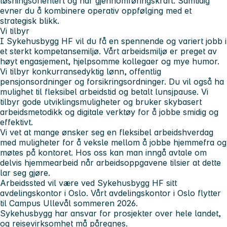
løsningsorientert og har gjennomføringskraft. Samtidig
evner du å kombinere operativ oppfølging med et
strategisk blikk.
Vi tilbyr
I Sykehusbygg HF vil du få en spennende og variert jobb i
et sterkt kompetansemiljø. Vårt arbeidsmiljø er preget av
høyt engasjement, hjelpsomme kollegaer og mye humor.
Vi tilbyr konkurransedyktig lønn, offentlig
pensjonsordninger og forsikringsordninger. Du vil også ha
mulighet til fleksibel arbeidstid og betalt lunsjpause. Vi
tilbyr gode utviklingsmuligheter og bruker skybasert
arbeidsmetodikk og digitale verktøy for å jobbe smidig og
effektivt.
Vi vet at mange ønsker seg en fleksibel arbeidshverdag
med muligheter for å veksle mellom å jobbe hjemmefra og
møtes på kontoret. Hos oss kan man inngå avtale om
delvis hjemmearbeid når arbeidsoppgavene tilsier at dette
lar seg gjøre.
Arbeidssted vil være ved Sykehusbygg HF sitt
avdelingskontor i Oslo. Vårt avdelingskontor i Oslo flytter
til Campus Ullevål sommeren 2026.
Sykehusbygg har ansvar for prosjekter over hele landet,
og reisevirksomhet må påregnes.