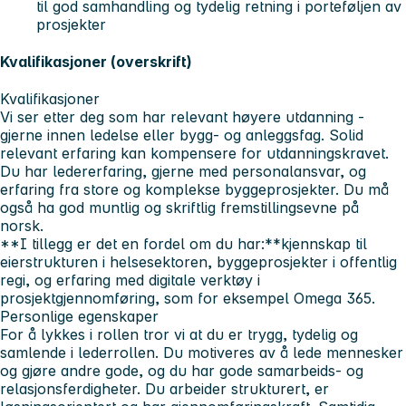
til god samhandling og tydelig retning i porteføljen av
prosjekter
Kvalifikasjoner (overskrift)
Kvalifikasjoner
Vi ser etter deg som har relevant høyere utdanning -
gjerne innen ledelse eller bygg- og anleggsfag. Solid
relevant erfaring kan kompensere for utdanningskravet.
Du har ledererfaring, gjerne med personalansvar, og
erfaring fra store og komplekse byggeprosjekter. Du må
også ha god muntlig og skriftlig fremstillingsevne på
norsk.
**I tillegg er det en fordel om du har:**kjennskap til
eierstrukturen i helsesektoren, byggeprosjekter i offentlig
regi, og erfaring med digitale verktøy i
prosjektgjennomføring, som for eksempel Omega 365.
Personlige egenskaper
For å lykkes i rollen tror vi at du er trygg, tydelig og
samlende i lederrollen. Du motiveres av å lede mennesker
og gjøre andre gode, og du har gode samarbeids- og
relasjonsferdigheter. Du arbeider strukturert, er