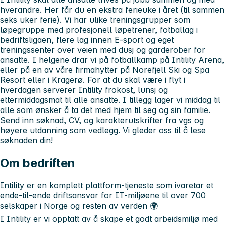
hverandre. Her får du en ekstra ferieuke i året (til sammen
seks uker ferie). Vi har ulike treningsgrupper som
løpegruppe med profesjonell løpetrener, fotballag i
bedriftsligaen, flere lag innen E-sport og eget
treningssenter over veien med dusj og garderober for
ansatte. I helgene drar vi på fotballkamp på Intility Arena,
eller på en av våre firmahytter på Norefjell Ski og Spa
Resort eller i Kragerø. For at du skal være i flyt i
hverdagen serverer Intility frokost, lunsj og
ettermiddagsmat til alle ansatte. I tillegg lager vi middag til
alle som ønsker å ta det med hjem til seg og sin familie.
Send inn søknad, CV, og karakterutskrifter fra vgs og
høyere utdanning som vedlegg. Vi gleder oss til å lese
søknaden din!
Om bedriften
Intility er en komplett plattform-tjeneste som ivaretar et
ende-til-ende driftsansvar for IT-miljøene til over 700
selskaper i Norge og resten av verden 🌍
I Intility er vi opptatt av å skape et godt arbeidsmiljø med