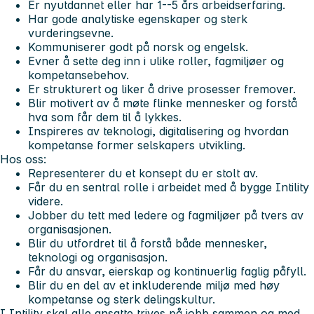
Er nyutdannet eller har 1--5 års arbeidserfaring.
Har gode analytiske egenskaper og sterk
vurderingsevne.
Kommuniserer godt på norsk og engelsk.
Evner å sette deg inn i ulike roller, fagmiljøer og
kompetansebehov.
Er strukturert og liker å drive prosesser fremover.
Blir motivert av å møte flinke mennesker og forstå
hva som får dem til å lykkes.
Inspireres av teknologi, digitalisering og hvordan
kompetanse former selskapers utvikling.
Hos oss:
Representerer du et konsept du er stolt av.
Får du en sentral rolle i arbeidet med å bygge Intility
videre.
Jobber du tett med ledere og fagmiljøer på tvers av
organisasjonen.
Blir du utfordret til å forstå både mennesker,
teknologi og organisasjon.
Får du ansvar, eierskap og kontinuerlig faglig påfyll.
Blir du en del av et inkluderende miljø med høy
kompetanse og sterk delingskultur.
I Intility skal alle ansatte trives på jobb sammen og med