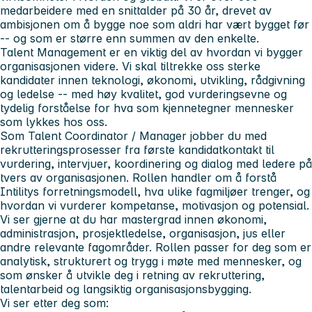
medarbeidere med en snittalder på 30 år, drevet av
ambisjonen om å bygge noe som aldri har vært bygget før
-- og som er større enn summen av den enkelte.
Talent Management er en viktig del av hvordan vi bygger
organisasjonen videre. Vi skal tiltrekke oss sterke
kandidater innen teknologi, økonomi, utvikling, rådgivning
og ledelse -- med høy kvalitet, god vurderingsevne og
tydelig forståelse for hva som kjennetegner mennesker
som lykkes hos oss.
Som Talent Coordinator / Manager jobber du med
rekrutteringsprosesser fra første kandidatkontakt til
vurdering, intervjuer, koordinering og dialog med ledere på
tvers av organisasjonen. Rollen handler om å forstå
Intilitys forretningsmodell, hva ulike fagmiljøer trenger, og
hvordan vi vurderer kompetanse, motivasjon og potensial.
Vi ser gjerne at du har mastergrad innen økonomi,
administrasjon, prosjektledelse, organisasjon, jus eller
andre relevante fagområder. Rollen passer for deg som er
analytisk, strukturert og trygg i møte med mennesker, og
som ønsker å utvikle deg i retning av rekruttering,
talentarbeid og langsiktig organisasjonsbygging.
Vi ser etter deg som: