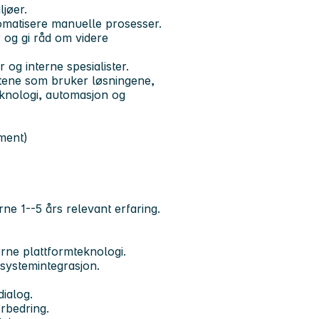
ljøer.
omatisere manuelle prosesser.
 og gi råd om videre
og interne spesialister.
hetene som bruker løsningene,
knologi, automasjon og
ment)
ne 1--5 års relevant erfaring.
rne plattformteknologi.
 systemintegrasjon.
ialog.
orbedring.