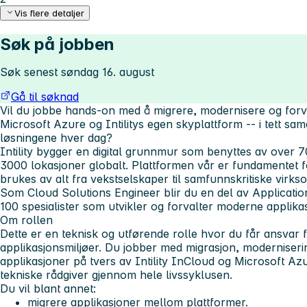
Vis flere detaljer
Søk på jobben
Søk senest søndag 16. august
Gå til søknad
Vil du jobbe hands-on med å migrere, modernisere og forva
Microsoft Azure og Intilitys egen skyplattform -- i tett 
løsningene hver dag?
Intility bygger en digital grunnmur som benyttes av over
3000 lokasjoner globalt. Plattformen vår er fundamentet fo
brukes av alt fra vekstselskaper til samfunnskritiske virks
Som Cloud Solutions Engineer blir du en del av Applicatio
100 spesialister som utvikler og forvalter moderne applika
Om rollen
Dette er en teknisk og utførende rolle hvor du får ansvar 
applikasjonsmiljøer. Du jobber med migrasjon, moderniseri
applikasjoner på tvers av Intility InCloud og Microsoft A
tekniske rådgiver gjennom hele livssyklusen.
Du vil blant annet:
migrere applikasjoner mellom plattformer.