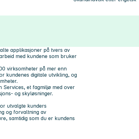
lte applikasjoner på tvers av
samarbeid med kundene som bruker
 700 virksomheter på mer enn
r kundenes digitale utvikling, og
omheter.
n Services, et fagmiljø med over
sjons- og skyløsninger.
for utvalgte kunders
ng og forvaltning av
zure, samtidig som du er kundens