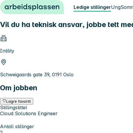
Hopp til innhold
Ledige stillinger
Ung
Somm
Vil du ha teknisk ansvar, jobbe tett 
Intility
Schweigaards gate 39, 0191 Oslo
Om jobben
Lagre favoritt
Stillingstittel
Cloud Solutions Engineer
Antall stillinger
2