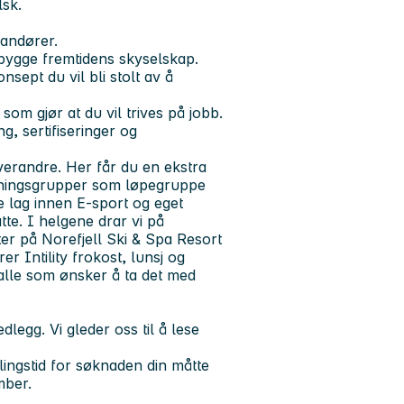
sk.
randører.
bygge fremtidens skyselskap.
nsept du vil bli stolt av å
om gjør at du vil trives på jobb.
g, sertifiseringer og
hverandre. Her får du en ekstra
 treningsgrupper som løpegruppe
re lag innen E-sport og eget
te. I helgene drar vi på
ter på Norefjell Ski & Spa Resort
er Intility frokost, lunsj og
il alle som ønsker å ta det med
legg. Vi gleder oss til å lese
dlingstid for søknaden din måtte
mber.