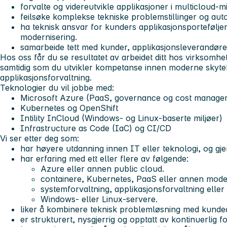
forvalte og videreutvikle applikasjoner i multicloud-mi
feilsøke komplekse tekniske problemstillinger og aut
ha teknisk ansvar for kunders applikasjonsporteføljer
modernisering.
samarbeide tett med kunder, applikasjonsleverandører 
Hos oss får du se resultatet av arbeidet ditt hos virksom
samtidig som du utvikler kompetanse innen moderne skyte
applikasjonsforvaltning.
Teknologier du vil jobbe med:
Microsoft Azure (PaaS, governance og cost manage
Kubernetes og OpenShift
Intility InCloud (Windows- og Linux-baserte miljøer)
Infrastructure as Code (IaC) og CI/CD
Vi ser etter deg som:
har høyere utdanning innen IT eller teknologi, og gjer
har erfaring med ett eller flere av følgende:
Azure eller annen public cloud.
containere, Kubernetes, PaaS eller annen mode
systemforvaltning, applikasjonsforvaltning eller
Windows- eller Linux-servere.
liker å kombinere teknisk problemløsning med kunded
er strukturert, nysgjerrig og opptatt av kontinuerlig f