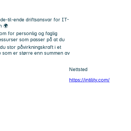
nde-til-ende driftsansvar for IT-
n 🌍
rom for personlig og faglig
 ressurser som passer på at du
du stor påvirkningskraft i et
oe som er større enn summen av
Nettsted
https://intility.com/