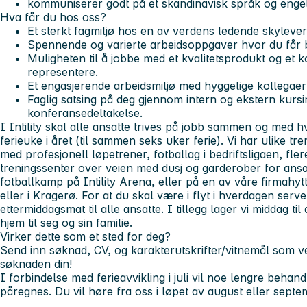
kommuniserer godt på et skandinavisk språk og engel
Hva får du hos oss?
Et sterkt fagmiljø hos en av verdens ledende skyleve
Spennende og varierte arbeidsoppgaver hvor du får 
Muligheten til å jobbe med et kvalitetsprodukt og et ko
representere.
Et engasjerende arbeidsmiljø med hyggelige kollegaer s
Faglig satsing på deg gjennom intern og ekstern kursin
konferansedeltakelse.
I Intility skal alle ansatte trives på jobb sammen og med 
ferieuke i året (til sammen seks uker ferie). Vi har ulike
med profesjonell løpetrener, fotballag i bedriftsligaen, fle
treningssenter over veien med dusj og garderober for ansat
fotballkamp på Intility Arena, eller på en av våre firmahyt
eller i Kragerø. For at du skal være i flyt i hverdagen server
ettermiddagsmat til alle ansatte. I tillegg lager vi middag t
hjem til seg og sin familie.
Virker dette som et sted for deg?
Send inn søknad, CV, og karakterutskrifter/vitnemål som ved
søknaden din!
I forbindelse med ferieavvikling i juli vil noe lengre behan
påregnes. Du vil høre fra oss i løpet av august eller septe