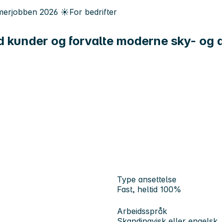
erjobben
2026
☀️
For bedrifter
med kunder og forvalte moderne sky- og
Type ansettelse
Fast, heltid 100%
Arbeidsspråk
Skandinavisk eller engelsk