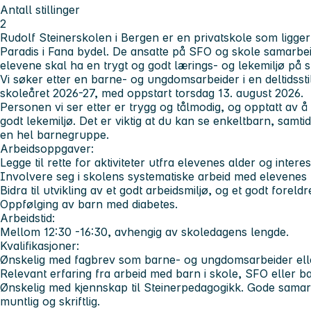
Antall stillinger
2
Rudolf Steinerskolen i Bergen er en privatskole som ligger
Paradis i Fana bydel. De ansatte på SFO og skole samarbeider
elevene skal ha en trygt og godt lærings- og lekemiljø på 
Vi søker etter en barne- og ungdomsarbeider i en deltidsst
skoleåret 2026-27, med oppstart torsdag 13. august 2026.
Personen vi ser etter er trygg og tålmodig, og opptatt av 
godt lekemiljø. Det er viktig at du kan se enkeltbarn, samt
en hel barnegruppe.
Arbeidsoppgaver:
Legge til rette for aktiviteter utfra elevenes alder og interes
Involvere seg i skolens systematiske arbeid med elevenes 
Bidra til utvikling av et godt arbeidsmiljø, og et godt forel
Oppfølging av barn med diabetes.
Arbeidstid:
Mellom 12:30 -16:30, avhengig av skoledagens lengde.
Kvalifikasjoner:
Ønskelig med fagbrev som barne- og ungdomsarbeider elle
Relevant erfaring fra arbeid med barn i skole, SFO eller b
Ønskelig med kjennskap til Steinerpedagogikk. Gode sama
muntlig og skriftlig.