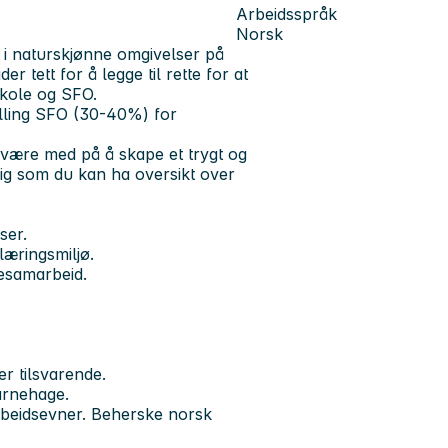
Arbeidsspråk
Norsk
 i naturskjønne omgivelser på
 tett for å legge til rette for at
skole og SFO.
illing SFO (30-40%) for
å være med på å skape et trygt og
idig som du kan ha oversikt over
ser.
læringsmiljø.
dresamarbeid.
r tilsvarende.
arnehage.
rbeidsevner. Beherske norsk