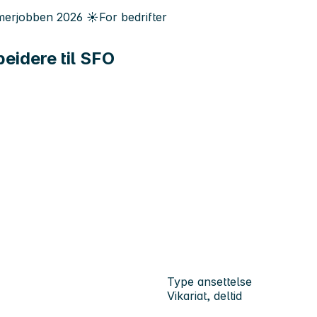
erjobben
2026
☀️
For bedrifter
eidere til SFO
Type ansettelse
Vikariat, deltid